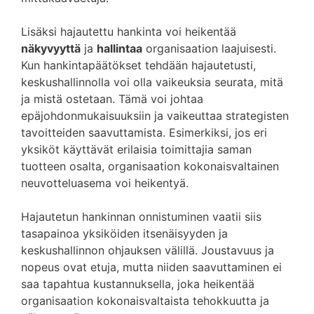
Lisäksi hajautettu hankinta voi heikentää
näkyvyyttä
ja
hallintaa
organisaation laajuisesti.
Kun hankintapäätökset tehdään hajautetusti,
keskushallinnolla voi olla vaikeuksia seurata, mitä
ja mistä ostetaan. Tämä voi johtaa
epäjohdonmukaisuuksiin ja vaikeuttaa strategisten
tavoitteiden saavuttamista. Esimerkiksi, jos eri
yksiköt käyttävät erilaisia toimittajia saman
tuotteen osalta, organisaation kokonaisvaltainen
neuvotteluasema voi heikentyä.
Hajautetun hankinnan onnistuminen vaatii siis
tasapainoa yksiköiden itsenäisyyden ja
keskushallinnon ohjauksen välillä. Joustavuus ja
nopeus ovat etuja, mutta niiden saavuttaminen ei
saa tapahtua kustannuksella, joka heikentää
organisaation kokonaisvaltaista tehokkuutta ja