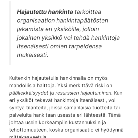
Hajautettu hankinta
tarkoittaa
organisaation hankintapäätösten
jakamista eri yksiköille, jolloin
jokainen yksikkö voi tehdä hankintoja
itsenäisesti omien tarpeidensa
mukaisesti.
Kuitenkin hajautetulla hankinnalla on myös
mahdollisia haittoja. Yksi merkittävä riski on
päällekkäisyydet
ja
resurssien hajautuminen
. Kun
eri yksiköt tekevät hankintoja itsenäisesti, voi
syntyä tilanteita, joissa samanlaisia tuotteita tai
palveluita hankitaan useasta eri lähteestä. Tämä
johtaa usein korkeampiin kustannuksiin ja
tehottomuuteen, koska organisaatio ei hyödynnä
mittakaavaetuja.