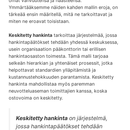
omat vahvuutensa ja haasteensa.
Ymmärtääksemme näiden kahden mallin eroja, on
tärkeää ensin määritellä, mitä ne tarkoittavat ja
miten ne eroavat toisistaan.
Keskitetty hankinta
tarkoittaa järjestelmää, jossa
hankintapäätökset tehdään yhdessä keskuksessa,
usein organisaation pääkonttorin tai erillisen
hankintaosaston toimesta. Tämä malli tarjoaa
selkeän hierarkian ja yhtenäiset prosessit, jotka
helpottavat standardien ylläpitämistä ja
kustannustehokkuuden parantamista. Keskitetty
hankinta mahdollistaa myös paremman
neuvotteluaseman toimittajien kanssa, koska
ostovoima on keskitetty.
Keskitetty hankinta
on järjestelmä,
jossa hankintapäätökset tehdään