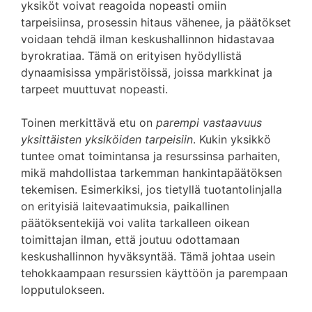
yksiköt voivat reagoida nopeasti omiin
tarpeisiinsa, prosessin hitaus vähenee, ja päätökset
voidaan tehdä ilman keskushallinnon hidastavaa
byrokratiaa. Tämä on erityisen hyödyllistä
dynaamisissa ympäristöissä, joissa markkinat ja
tarpeet muuttuvat nopeasti.
Toinen merkittävä etu on
parempi vastaavuus
yksittäisten yksiköiden tarpeisiin
. Kukin yksikkö
tuntee omat toimintansa ja resurssinsa parhaiten,
mikä mahdollistaa tarkemman hankintapäätöksen
tekemisen. Esimerkiksi, jos tietyllä tuotantolinjalla
on erityisiä laitevaatimuksia, paikallinen
päätöksentekijä voi valita tarkalleen oikean
toimittajan ilman, että joutuu odottamaan
keskushallinnon hyväksyntää. Tämä johtaa usein
tehokkaampaan resurssien käyttöön ja parempaan
lopputulokseen.