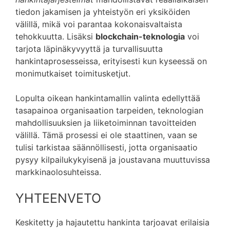
tiedon jakamisen ja yhteistyön eri yksiköiden
välillä, mikä voi parantaa kokonaisvaltaista
tehokkuutta. Lisäksi
blockchain-teknologia
voi
tarjota läpinäkyvyyttä ja turvallisuutta
hankintaprosesseissa, erityisesti kun kyseessä on
monimutkaiset toimitusketjut.
Lopulta oikean hankintamallin valinta edellyttää
tasapainoa organisaation tarpeiden, teknologian
mahdollisuuksien ja liiketoiminnan tavoitteiden
välillä. Tämä prosessi ei ole staattinen, vaan se
tulisi tarkistaa säännöllisesti, jotta organisaatio
pysyy kilpailukykyisenä ja joustavana muuttuvissa
markkinaolosuhteissa.
YHTEENVETO
Keskitetty ja hajautettu hankinta tarjoavat erilaisia