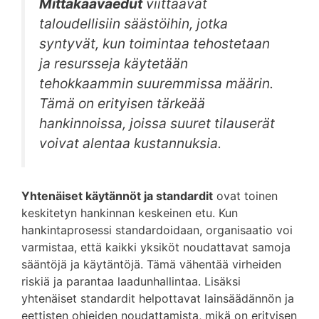
Mittakaavaedut
viittaavat
taloudellisiin säästöihin, jotka
syntyvät, kun toimintaa tehostetaan
ja resursseja käytetään
tehokkaammin suuremmissa määrin.
Tämä on erityisen tärkeää
hankinnoissa, joissa suuret tilauserät
voivat alentaa kustannuksia.
Yhtenäiset käytännöt ja standardit
ovat toinen
keskitetyn hankinnan keskeinen etu. Kun
hankintaprosessi standardoidaan, organisaatio voi
varmistaa, että kaikki yksiköt noudattavat samoja
sääntöjä ja käytäntöjä. Tämä vähentää virheiden
riskiä ja parantaa laadunhallintaa. Lisäksi
yhtenäiset standardit helpottavat lainsäädännön ja
eettisten ohjeiden noudattamista, mikä on erityisen