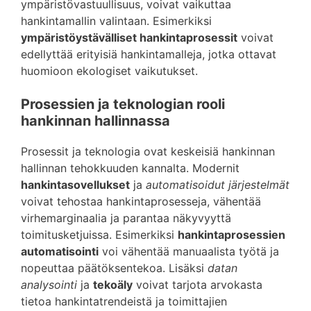
ympäristövastuullisuus, voivat vaikuttaa
hankintamallin valintaan. Esimerkiksi
ympäristöystävälliset hankintaprosessit
voivat
edellyttää erityisiä hankintamalleja, jotka ottavat
huomioon ekologiset vaikutukset.
Prosessien ja teknologian rooli
hankinnan hallinnassa
Prosessit ja teknologia ovat keskeisiä hankinnan
hallinnan tehokkuuden kannalta. Modernit
hankintasovellukset
ja
automatisoidut järjestelmät
voivat tehostaa hankintaprosesseja, vähentää
virhemarginaalia ja parantaa näkyvyyttä
toimitusketjuissa. Esimerkiksi
hankintaprosessien
automatisointi
voi vähentää manuaalista työtä ja
nopeuttaa päätöksentekoa. Lisäksi
datan
analysointi
ja
tekoäly
voivat tarjota arvokasta
tietoa hankintatrendeistä ja toimittajien