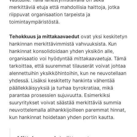
merkittäviä etuja että mahdollisia haittoja, jotka
riippuvat organisaation tarpeista ja
toimintaympäristöstä.
Tehokkuus ja mittakaavaedut
ovat yksi keskitetyn
hankinnan merkittävimmistä vahvuuksista. Kun
hankinnat konsolidoidaan yhden yksikön alle,
organisaatio voi hyödyntää
mittakaavaetuja
. Tämä
tarkoittaa, että suuremmat tilauserät voivat johtaa
alennettuihin yksikköhintoihin, kun ne neuvotellaan
yhdessä. Lisäksi keskitetty hankinta vähentää
päällekkäisyyksiä ja turhaa byrokratiaa, mikä
parantaa prosessien sujuvuutta. Esimerkiksi
suuryritykset voivat säästää merkittäviä summia
neuvottelemalla alihankkijoilleen paremmat hinnat,
kun hankinnat hoidetaan yhden portin kautta.