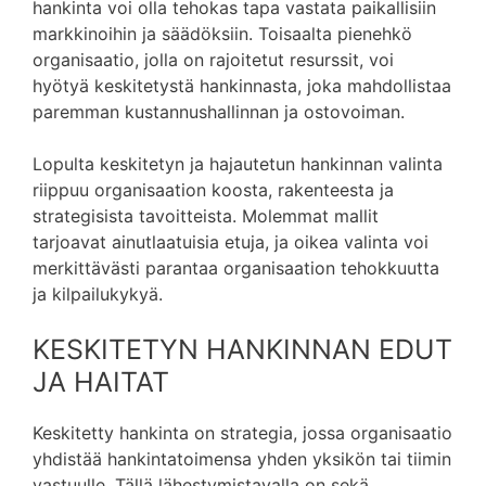
hankinta voi olla tehokas tapa vastata paikallisiin
markkinoihin ja säädöksiin. Toisaalta pienehkö
organisaatio, jolla on rajoitetut resurssit, voi
hyötyä keskitetystä hankinnasta, joka mahdollistaa
paremman kustannushallinnan ja ostovoiman.
Lopulta keskitetyn ja hajautetun hankinnan valinta
riippuu organisaation koosta, rakenteesta ja
strategisista tavoitteista. Molemmat mallit
tarjoavat ainutlaatuisia etuja, ja oikea valinta voi
merkittävästi parantaa organisaation tehokkuutta
ja kilpailukykyä.
KESKITETYN HANKINNAN EDUT
JA HAITAT
Keskitetty hankinta on strategia, jossa organisaatio
yhdistää hankintatoimensa yhden yksikön tai tiimin
vastuulle. Tällä lähestymistavalla on sekä