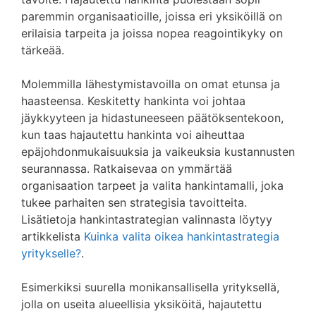
paremmin organisaatioille, joissa eri yksiköillä on
erilaisia tarpeita ja joissa nopea reagointikyky on
tärkeää.
Molemmilla lähestymistavoilla on omat etunsa ja
haasteensa. Keskitetty hankinta voi johtaa
jäykkyyteen ja hidastuneeseen päätöksentekoon,
kun taas hajautettu hankinta voi aiheuttaa
epäjohdonmukaisuuksia ja vaikeuksia kustannusten
seurannassa. Ratkaisevaa on ymmärtää
organisaation tarpeet ja valita hankintamalli, joka
tukee parhaiten sen strategisia tavoitteita.
Lisätietoja hankintastrategian valinnasta löytyy
artikkelista
Kuinka valita oikea hankintastrategia
yritykselle?
.
Esimerkiksi suurella monikansallisella yrityksellä,
jolla on useita alueellisia yksiköitä, hajautettu