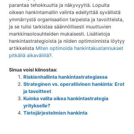
parantaa tehokkuutta ja näkyvyyttä. Lopulta
oikean hankintamallin valinta edellyttää syvällistä
ymmärrystä organisaation tarpeista ja tavoitteista,
ja se tulisi tarkistaa säännöllisesti muuttuvien
markkinaolosuhteiden mukaisesti. Lisätietoja
hankintastrategioista ja niiden optimoinnista löytyy
artikkelista
Miten optimoida hankintakustannukset
pitkällä aikavälillä?
.
Sinua voisi kiinostaa:
Riskienhallinta hankintastrategiassa
Strateginen vs. operatiivinen hankinta: Erot
ja tavoitteet
Kuinka valita oikea hankintastrategia
yritykselle?
Tietojärjestelmien hankinta