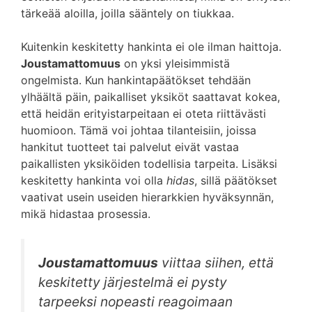
tärkeää aloilla, joilla sääntely on tiukkaa.
Kuitenkin keskitetty hankinta ei ole ilman haittoja.
Joustamattomuus
on yksi yleisimmistä
ongelmista. Kun hankintapäätökset tehdään
ylhäältä päin, paikalliset yksiköt saattavat kokea,
että heidän erityistarpeitaan ei oteta riittävästi
huomioon. Tämä voi johtaa tilanteisiin, joissa
hankitut tuotteet tai palvelut eivät vastaa
paikallisten yksiköiden todellisia tarpeita. Lisäksi
keskitetty hankinta voi olla
hidas
, sillä päätökset
vaativat usein useiden hierarkkien hyväksynnän,
mikä hidastaa prosessia.
Joustamattomuus
viittaa siihen, että
keskitetty järjestelmä ei pysty
tarpeeksi nopeasti reagoimaan