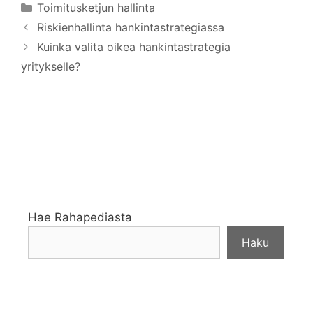
Kategoriat
Toimitusketjun hallinta
Riskienhallinta hankintastrategiassa
Kuinka valita oikea hankintastrategia
yritykselle?
Hae Rahapediasta
Haku