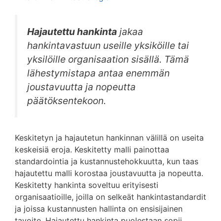
Hajautettu hankinta
jakaa
hankintavastuun useille yksiköille tai
yksilöille organisaation sisällä. Tämä
lähestymistapa antaa enemmän
joustavuutta ja nopeutta
päätöksentekoon.
Keskitetyn ja hajautetun hankinnan välillä on useita
keskeisiä eroja. Keskitetty malli painottaa
standardointia ja kustannustehokkuutta, kun taas
hajautettu malli korostaa joustavuutta ja nopeutta.
Keskitetty hankinta soveltuu erityisesti
organisaatioille, joilla on selkeät hankintastandardit
ja joissa kustannusten hallinta on ensisijainen
tavoite. Hajautettu hankinta puolestaan sopii