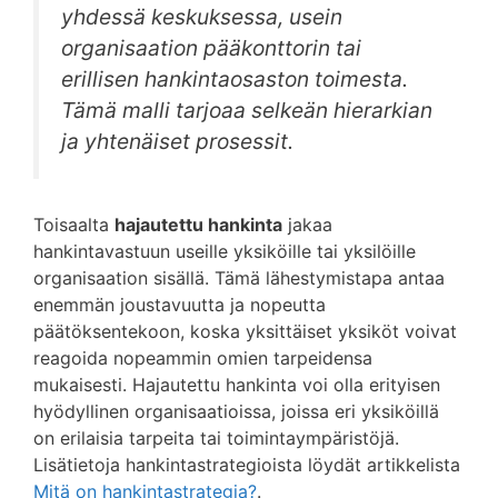
yhdessä keskuksessa, usein
organisaation pääkonttorin tai
erillisen hankintaosaston toimesta.
Tämä malli tarjoaa selkeän hierarkian
ja yhtenäiset prosessit.
Toisaalta
hajautettu hankinta
jakaa
hankintavastuun useille yksiköille tai yksilöille
organisaation sisällä. Tämä lähestymistapa antaa
enemmän joustavuutta ja nopeutta
päätöksentekoon, koska yksittäiset yksiköt voivat
reagoida nopeammin omien tarpeidensa
mukaisesti. Hajautettu hankinta voi olla erityisen
hyödyllinen organisaatioissa, joissa eri yksiköillä
on erilaisia tarpeita tai toimintaympäristöjä.
Lisätietoja hankintastrategioista löydät artikkelista
Mitä on hankintastrategia?
.