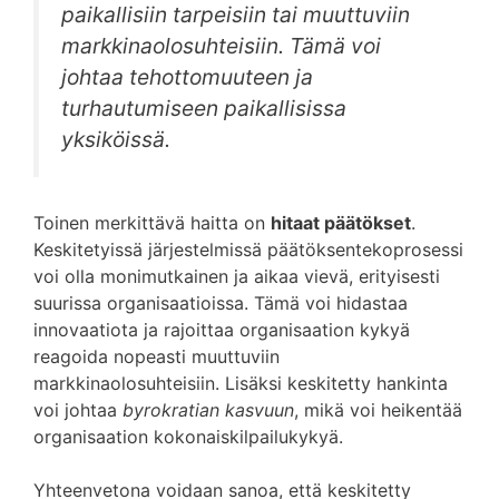
paikallisiin tarpeisiin tai muuttuviin
markkinaolosuhteisiin. Tämä voi
johtaa tehottomuuteen ja
turhautumiseen paikallisissa
yksiköissä.
Toinen merkittävä haitta on
hitaat päätökset
.
Keskitetyissä järjestelmissä päätöksentekoprosessi
voi olla monimutkainen ja aikaa vievä, erityisesti
suurissa organisaatioissa. Tämä voi hidastaa
innovaatiota ja rajoittaa organisaation kykyä
reagoida nopeasti muuttuviin
markkinaolosuhteisiin. Lisäksi keskitetty hankinta
voi johtaa
byrokratian kasvuun
, mikä voi heikentää
organisaation kokonaiskilpailukykyä.
Yhteenvetona voidaan sanoa, että keskitetty