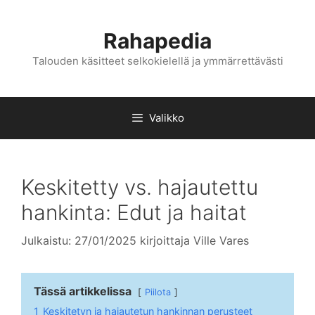
Siirry
sisältöön
Rahapedia
Talouden käsitteet selkokielellä ja ymmärrettävästi
Valikko
Keskitetty vs. hajautettu
hankinta: Edut ja haitat
Julkaistu: 27/01/2025
kirjoittaja
Ville Vares
Tässä artikkelissa
Piilota
1
Keskitetyn ja hajautetun hankinnan perusteet