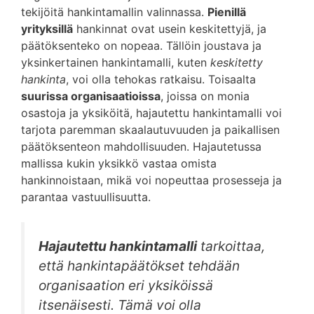
tekijöitä hankintamallin valinnassa.
Pienillä
yrityksillä
hankinnat ovat usein keskitettyjä, ja
päätöksenteko on nopeaa. Tällöin joustava ja
yksinkertainen hankintamalli, kuten
keskitetty
hankinta
, voi olla tehokas ratkaisu. Toisaalta
suurissa organisaatioissa
, joissa on monia
osastoja ja yksiköitä, hajautettu hankintamalli voi
tarjota paremman skaalautuvuuden ja paikallisen
päätöksenteon mahdollisuuden. Hajautetussa
mallissa kukin yksikkö vastaa omista
hankinnoistaan, mikä voi nopeuttaa prosesseja ja
parantaa vastuullisuutta.
Hajautettu hankintamalli
tarkoittaa,
että hankintapäätökset tehdään
organisaation eri yksiköissä
itsenäisesti. Tämä voi olla