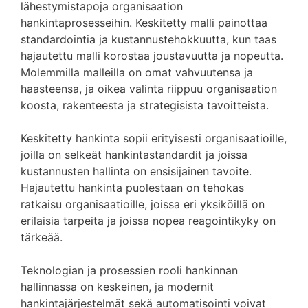
lähestymistapoja organisaation
hankintaprosesseihin. Keskitetty malli painottaa
standardointia ja kustannustehokkuutta, kun taas
hajautettu malli korostaa joustavuutta ja nopeutta.
Molemmilla malleilla on omat vahvuutensa ja
haasteensa, ja oikea valinta riippuu organisaation
koosta, rakenteesta ja strategisista tavoitteista.
Keskitetty hankinta sopii erityisesti organisaatioille,
joilla on selkeät hankintastandardit ja joissa
kustannusten hallinta on ensisijainen tavoite.
Hajautettu hankinta puolestaan on tehokas
ratkaisu organisaatioille, joissa eri yksiköillä on
erilaisia tarpeita ja joissa nopea reagointikyky on
tärkeää.
Teknologian ja prosessien rooli hankinnan
hallinnassa on keskeinen, ja modernit
hankintajärjestelmät sekä automatisointi voivat