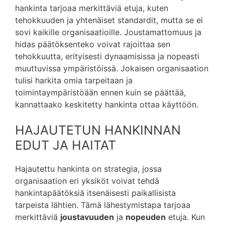
hankinta tarjoaa merkittäviä etuja, kuten
tehokkuuden ja yhtenäiset standardit, mutta se ei
sovi kaikille organisaatioille. Joustamattomuus ja
hidas päätöksenteko voivat rajoittaa sen
tehokkuutta, erityisesti dynaamisissa ja nopeasti
muuttuvissa ympäristöissä. Jokaisen organisaation
tulisi harkita omia tarpeitaan ja
toimintaympäristöään ennen kuin se päättää,
kannattaako keskitetty hankinta ottaa käyttöön.
HAJAUTETUN HANKINNAN
EDUT JA HAITAT
Hajautettu hankinta on strategia, jossa
organisaation eri yksiköt voivat tehdä
hankintapäätöksiä itsenäisesti paikallisista
tarpeista lähtien. Tämä lähestymistapa tarjoaa
merkittäviä
joustavuuden
ja
nopeuden
etuja. Kun