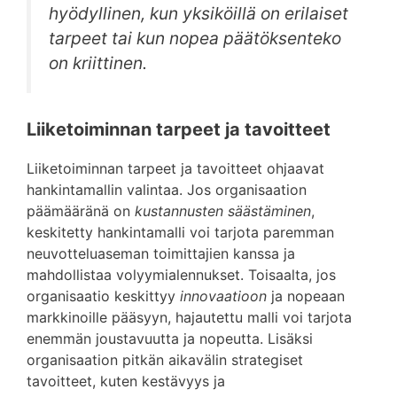
hyödyllinen, kun yksiköillä on erilaiset
tarpeet tai kun nopea päätöksenteko
on kriittinen.
Liiketoiminnan tarpeet ja tavoitteet
Liiketoiminnan tarpeet ja tavoitteet ohjaavat
hankintamallin valintaa. Jos organisaation
päämääränä on
kustannusten säästäminen
,
keskitetty hankintamalli voi tarjota paremman
neuvotteluaseman toimittajien kanssa ja
mahdollistaa volyymialennukset. Toisaalta, jos
organisaatio keskittyy
innovaatioon
ja nopeaan
markkinoille pääsyyn, hajautettu malli voi tarjota
enemmän joustavuutta ja nopeutta. Lisäksi
organisaation pitkän aikavälin strategiset
tavoitteet, kuten kestävyys ja