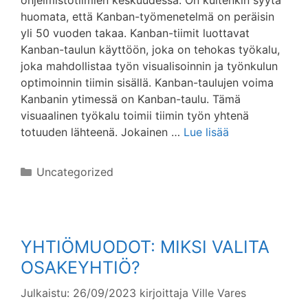
ohjelmistotiimien keskuudessa. On kuitenkin syytä
huomata, että Kanban-työmenetelmä on peräisin
yli 50 vuoden takaa. Kanban-tiimit luottavat
Kanban-taulun käyttöön, joka on tehokas työkalu,
joka mahdollistaa työn visualisoinnin ja työnkulun
optimoinnin tiimin sisällä. Kanban-taulujen voima
Kanbanin ytimessä on Kanban-taulu. Tämä
visuaalinen työkalu toimii tiimin työn yhtenä
totuuden lähteenä. Jokainen …
Lue lisää
Kategoriat
Uncategorized
YHTIÖMUODOT: MIKSI VALITA
OSAKEYHTIÖ?
Julkaistu: 26/09/2023
kirjoittaja
Ville Vares