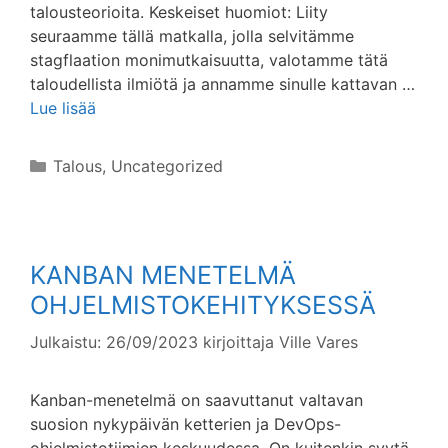
talousteorioita. Keskeiset huomiot: Liity
seuraamme tällä matkalla, jolla selvitämme
stagflaation monimutkaisuutta, valotamme tätä
taloudellista ilmiötä ja annamme sinulle kattavan …
Lue lisää
Kategoriat
Talous
,
Uncategorized
KANBAN MENETELMÄ
OHJELMISTOKEHITYKSESSÄ
Julkaistu: 26/09/2023
kirjoittaja
Ville Vares
Kanban-menetelmä on saavuttanut valtavan
suosion nykypäivän ketterien ja DevOps-