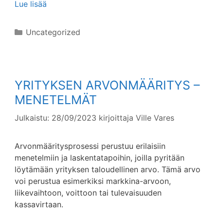
Lue lisää
Kategoriat
Uncategorized
YRITYKSEN ARVONMÄÄRITYS –
MENETELMÄT
Julkaistu: 28/09/2023
kirjoittaja
Ville Vares
Arvonmääritysprosessi perustuu erilaisiin
menetelmiin ja laskentatapoihin, joilla pyritään
löytämään yrityksen taloudellinen arvo. Tämä arvo
voi perustua esimerkiksi markkina-arvoon,
liikevaihtoon, voittoon tai tulevaisuuden
kassavirtaan.