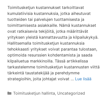
Toimitusketjun kustannukset tarkoittavat
kumulatiivisia kustannuksia, jotka aiheutuvat
tuotteiden tai palvelujen tuottamisesta ja
toimittamisesta asiakkaille. Nämä kustannukset
ovat ratkaisevia tekijöitä, jotka määrittävät
yrityksen yleistä kannattavuutta ja kilpailukykyä.
Hallitsemalla toimitusketjun kustannuksia
tehokkaasti yritykset voivat parantaa tulostaan,
optimoida resurssien kohdentamista ja saada
kilpailuetua markkinoilla. Tässä artikkelissa
tarkastelemme toimitusketjun kustannusten viittä
tärkeintä taustatekijää ja perehdymme
strategioihin, joita johtajat voivat …
Lue lisää
Kategoriat
Toimitusketjun hallinta
,
Uncategorized