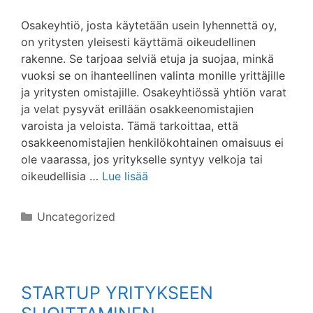
Osakeyhtiö, josta käytetään usein lyhennettä oy,
on yritysten yleisesti käyttämä oikeudellinen
rakenne. Se tarjoaa selviä etuja ja suojaa, minkä
vuoksi se on ihanteellinen valinta monille yrittäjille
ja yritysten omistajille. Osakeyhtiössä yhtiön varat
ja velat pysyvät erillään osakkeenomistajien
varoista ja veloista. Tämä tarkoittaa, että
osakkeenomistajien henkilökohtainen omaisuus ei
ole vaarassa, jos yritykselle syntyy velkoja tai
oikeudellisia …
Lue lisää
Kategoriat
Uncategorized
STARTUP YRITYKSEEN