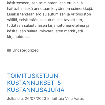
käsitteeseen, sen toimintaan, sen etuihin ja
haittoihin sekä annetaan käytännön esimerkkejä.
Lisäksi tehdään ero sulautumisen ja yritysoston
välillä, selvitetään sulautumisen tavoitteita,
tutkitaan sulautumisen kirjanpitomenetelmiä ja
käsitellään sulautumisvarausten merkitystä
kirjanpidossa.
Kategoriat
Uncategorized
TOIMITUSKETJUN
KUSTANNUKSET: 5
KUSTANNUSAJURIA
Julkaistu: 26/07/2023
kirjoittaja
Ville Vares