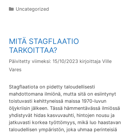
Kategoriat
Uncategorized
MITÄ STAGFLAATIO
TARKOITTAA?
Päivitetty viimeksi: 15/10/2023
kirjoittaja
Ville
Vares
Stagflaatiota on pidetty taloudellisesti
mahdottomana ilmiönä, mutta sitä on esiintynyt
toistuvasti kehittyneissä maissa 1970-luvun
öljykriisin jälkeen. Tässä hämmentävässä ilmiössä
yhdistyvät hidas kasvuvauhti, hintojen nousu ja
jatkuvasti korkea työttömyys, mikä luo haastavan
taloudellisen ympäristön, joka uhmaa perinteisiä