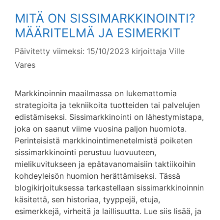
MITÄ ON SISSIMARKKINOINTI?
MÄÄRITELMÄ JA ESIMERKIT
Päivitetty viimeksi: 15/10/2023
kirjoittaja
Ville
Vares
Markkinoinnin maailmassa on lukemattomia
strategioita ja tekniikoita tuotteiden tai palvelujen
edistämiseksi. Sissimarkkinointi on lähestymistapa,
joka on saanut viime vuosina paljon huomiota.
Perinteisistä markkinointimenetelmistä poiketen
sissimarkkinointi perustuu luovuuteen,
mielikuvitukseen ja epätavanomaisiin taktiikoihin
kohdeyleisön huomion herättämiseksi. Tässä
blogikirjoituksessa tarkastellaan sissimarkkinoinnin
käsitettä, sen historiaa, tyyppejä, etuja,
esimerkkejä, virheitä ja laillisuutta. Lue siis lisää, ja