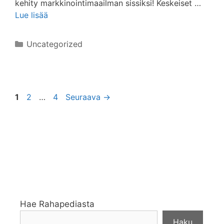
kehity markkinointimaailman sissiksi! Keskeiset …
Lue lisää
Kategoriat
Uncategorized
Sivu
Sivu
Sivu
1
2
…
4
Seuraava
→
Hae Rahapediasta
Haku