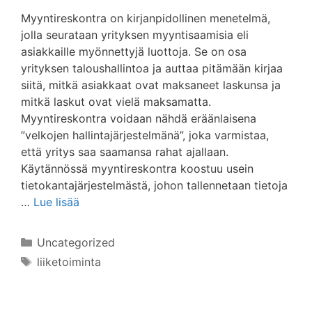
Myyntireskontra on kirjanpidollinen menetelmä,
jolla seurataan yrityksen myyntisaamisia eli
asiakkaille myönnettyjä luottoja. Se on osa
yrityksen taloushallintoa ja auttaa pitämään kirjaa
siitä, mitkä asiakkaat ovat maksaneet laskunsa ja
mitkä laskut ovat vielä maksamatta.
Myyntireskontra voidaan nähdä eräänlaisena
”velkojen hallintajärjestelmänä”, joka varmistaa,
että yritys saa saamansa rahat ajallaan.
Käytännössä myyntireskontra koostuu usein
tietokantajärjestelmästä, johon tallennetaan tietoja
…
Lue lisää
Kategoriat
Uncategorized
Avainsanat
liiketoiminta