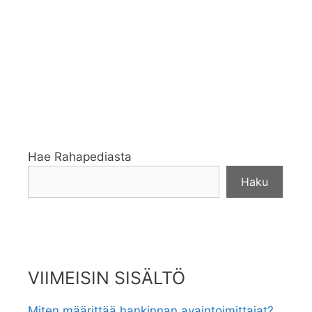
Hae Rahapediasta
Haku
VIIMEISIN SISÄLTÖ
Miten määrittää hankinnan avaintoimittajat?