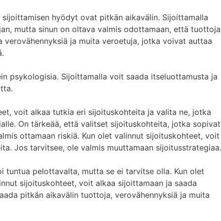
sijoittamisen hyödyt ovat pitkän aikavälin. Sijoittamalla
an, mutta sinun on oltava valmis odottamaan, että tuottoja
ada verovähennyksiä ja muita veroetuja, jotka voivat auttaa
ä.
in psykologisia. Sijoittamalla voit saada itseluottamusta ja
tta.
, voit alkaa tutkia eri sijoituskohteita ja valita ne, jotka
ialle. On tärkeää, että valitset sijoituskohteita, jotka sopivat
 valmis ottamaan riskiä. Kun olet valinnut sijoituskohteet, voit
eita. Jos tarvitsee, ole valmis muuttamaan sijoitusstrategiaa
 tuntua pelottavalta, mutta se ei tarvitse olla. Kun olet
nnut sijoituskohteet, voit alkaa sijoittamaan ja saada
 saada pitkän aikavälin tuottoja, verovähennyksiä ja muita