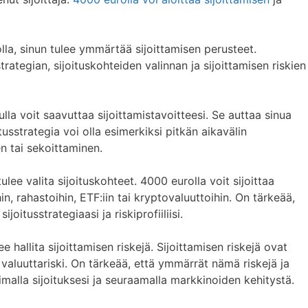
lla, sinun tulee ymmärtää sijoittamisen perusteet.
trategian, sijoituskohteiden valinnan ja sijoittamisen riskien
lla voit saavuttaa sijoittamistavoitteesi. Se auttaa sinua
tusstrategia voi olla esimerkiksi pitkän aikavälin
en tai sekoittaminen.
tulee valita sijoituskohteet. 4000 eurolla voit sijoittaa
in, rahastoihin, ETF:iin tai kryptovaluuttoihin. On tärkeää,
ijoitusstrategiaasi ja riskiprofiiliisi.
ee hallita sijoittamisen riskejä. Sijoittamisen riskejä ovat
valuuttariski. On tärkeää, että ymmärrät nämä riskejä ja
fioimalla sijoituksesi ja seuraamalla markkinoiden kehitystä.