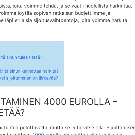
tä, joita voimme tehdä, ja se vaatii huolellista harkintaa.
 voimme löytää sopivan ratkaisun budjettiimme ja
 läpi erilaisia sijoitusvaihtoehtoja, joita voimme harkita
tä sinun tulee tietää?
 Mitä sinun kannattaa harkita?
si sijoittaminen on järkevää?
TTAMINEN 4000 EUROLLA –
ETÄÄ?
 tuntua pelottavalta, mutta se ei tarvitse olla. Sijoittamise
enut sijoittaja.
4000 eurolla voi aloittaa sijoittamisen
ja