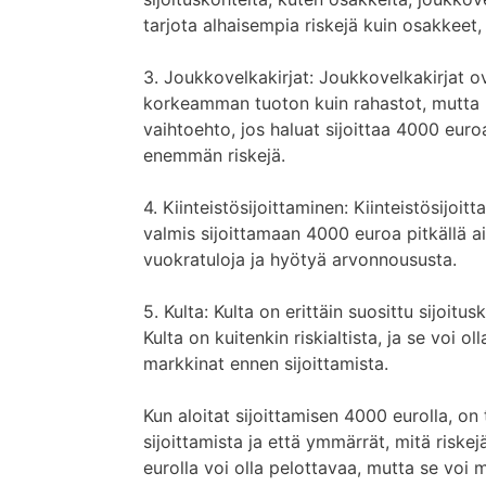
tarjota alhaisempia riskejä kuin osakkeet
3. Joukkovelkakirjat: Joukkovelkakirjat ov
korkeamman tuoton kuin rahastot, mutta 
vaihtoehto, jos haluat sijoittaa 4000 euro
enemmän riskejä.
4. Kiinteistösijoittaminen: Kiinteistösijoitt
valmis sijoittamaan 4000 euroa pitkällä aik
vuokratuloja ja hyötyä arvonnoususta.
5. Kulta: Kulta on erittäin suosittu sijoitus
Kulta on kuitenkin riskialtista, ja se voi oll
markkinat ennen sijoittamista.
Kun aloitat sijoittamisen 4000 eurolla, on 
sijoittamista ja että ymmärrät, mitä riskej
eurolla voi olla pelottavaa, mutta se voi m