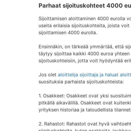
Parhaat sijoituskohteet 4000 eur
Sijoittamisen aloittaminen 4000 eurolla vo
useita erilaisia sijoituskohteita, joista voit
sijoittamisen 4000 eurolla.
Ensinnäkin, on tärkeää ymmärtää, että sijo
täytyy sijoittaa kaikki 4000 euroa yhteen s
sijoituskohteisiin, jotta voit hyödyntää eri
Jos olet
aloittelija sijoittaja ja haluat aloi
suosituksia parhaista sijoituskohteista:
1. Osakkeet: Osakkeet ovat yksi suosituimm
pitkällä aikavälillä. Osakkeet ovat kuitenkin
yrityksen historiaa ja taloudellista tilanne
2. Rahastot: Rahastot ovat hyvä vaihtoehto
sijoituskohteita, kuten osakkeita, joukkove