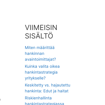
VIIMEISIN
SISÄLTÖ
Miten määrittää
hankinnan
avaintoimittajat?
Kuinka valita oikea
hankintastrategia
yritykselle?
Keskitetty vs. hajautettu
hankinta: Edut ja haitat
Riskienhallinta
n
hankintastrategiassa