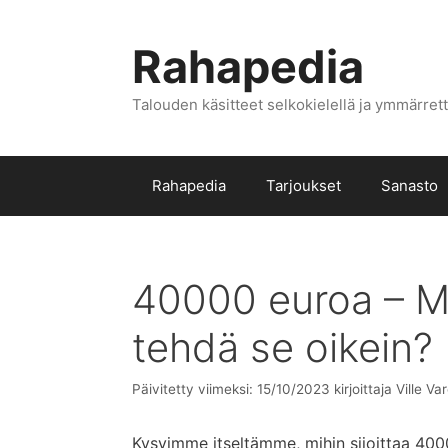
Siirry
sisältöön
Rahapedia
Talouden käsitteet selkokielellä ja ymmärrett
Rahapedia
Tarjoukset
Sanasto
40000 euroa – Mit
tehdä se oikein?
Päivitetty viimeksi: 15/10/2023
kirjoittaja
Ville Va
Kysyimme itseltämme, mihin sijoittaa 4000