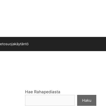
ietosuojakäytäntö
Hae Rahapediasta
Haku