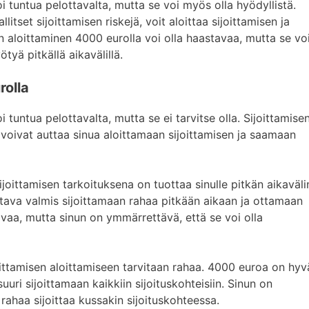
i tuntua pelottavalta, mutta se voi myös olla hyödyllistä.
itset sijoittamisen riskejä, voit aloittaa sijoittamisen ja
n aloittaminen 4000 eurolla voi olla haastavaa, mutta se vo
tyä pitkällä aikavälillä.
rolla
 tuntua pelottavalta, mutta se ei tarvitse olla. Sijoittamise
 voivat auttaa sinua aloittamaan sijoittamisen ja saamaan
joittamisen tarkoituksena on tuottaa sinulle pitkän aikaväli
oltava valmis sijoittamaan rahaa pitkään aikaan ja ottamaan
ttavaa, mutta sinun on ymmärrettävä, että se voi olla
oittamisen aloittamiseen tarvitaan rahaa. 4000 euroa on hyv
uri sijoittamaan kaikkiin sijoituskohteisiin. Sinun on
n rahaa sijoittaa kussakin sijoituskohteessa.