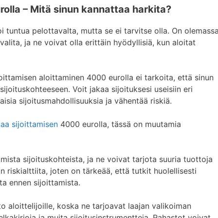
olla – Mitä sinun kannattaa harkita?
i tuntua pelottavalta, mutta se ei tarvitse olla. On olemass
 valita, ja ne voivat olla erittäin hyödyllisiä, kun aloitat
ittamisen aloittaminen 4000 eurolla ei tarkoita, että sinun
ijoituskohteeseen. Voit jakaa sijoituksesi useisiin eri
laisia sijoitusmahdollisuuksia ja vähentää riskiä.
ttaa sijoittamisen
4000 eurolla, tässä on muutamia
ista sijoituskohteista, ja ne voivat tarjota suuria tuottoja
 riskialttiita, joten on tärkeää, että tutkit huolellisesti
tta ennen sijoittamista.
 aloittelijoille, koska ne tarjoavat laajan valikoiman
lkakirjoja ja muita sijoitusinstrumentteja. Rahastot voivat