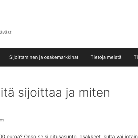
ävästi
Sijoittaminen ja osakemarkkinat
Tietoja meistä
T
ä sijoittaa ja miten
res
0 euroa? Onko se sijoitusasunto, osakkeet, kulta vai jotain