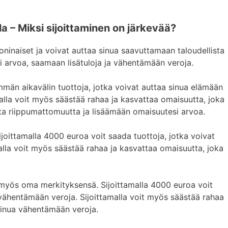
a – Miksi sijoittaminen on järkevää?
ninaiset ja voivat auttaa sinua saavuttamaan taloudellista
 arvoa, saamaan lisätuloja ja vähentämään veroja.
män aikavälin tuottoja, jotka voivat auttaa sinua elämään
malla voit myös säästää rahaa ja kasvattaa omaisuutta, joka
sta riippumattomuutta ja lisäämään omaisuutesi arvoa.
Sijoittamalla 4000 euroa voit saada tuottoja, jotka voivat
malla voit myös säästää rahaa ja kasvattaa omaisuutta, joka
 myös oma merkityksensä. Sijoittamalla 4000 euroa voit
 vähentämään veroja. Sijoittamalla voit myös säästää rahaa
 sinua vähentämään veroja.