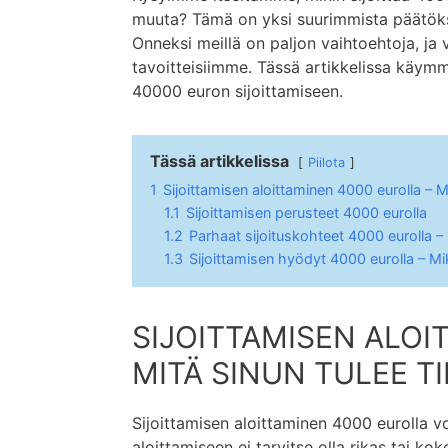
muuta? Tämä on yksi suurimmista päätöksis
Onneksi meillä on paljon vaihtoehtoja, ja
tavoitteisiimme. Tässä artikkelissa käymme
40000 euron sijoittamiseen.
Tässä artikkelissa
Piilota
1
Sijoittamisen aloittaminen 4000 eurolla – Mi
1.1
Sijoittamisen perusteet 4000 eurolla
1.2
Parhaat sijoituskohteet 4000 eurolla –
1.3
Sijoittamisen hyödyt 4000 eurolla – Mik
SIJOITTAMISEN ALOI
MITÄ SINUN TULEE TI
Sijoittamisen aloittaminen 4000 eurolla voi
aloittamiseen ei tarvitse olla rikas tai kok