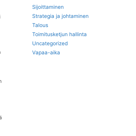
Sijoittaminen
Strategia ja johtaminen
i
Talous
Toimitusketjun hallinta
Uncategorized
n
Vapaa-aika
n
ä