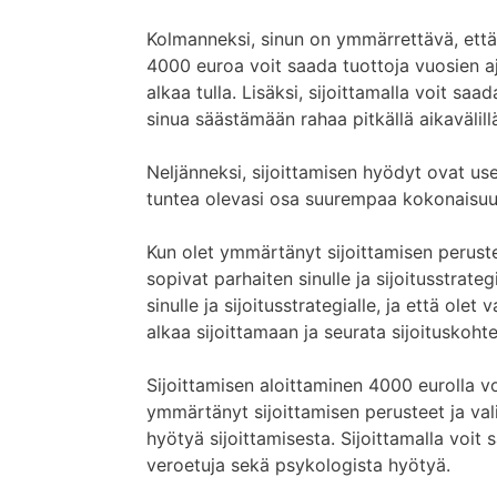
Kolmanneksi, sinun on ymmärrettävä, että 
4000 euroa voit saada tuottoja vuosien aj
alkaa tulla. Lisäksi, sijoittamalla voit sa
sinua säästämään rahaa pitkällä aikavälill
Neljänneksi, sijoittamisen hyödyt ovat use
tuntea olevasi osa suurempaa kokonaisuu
Kun olet ymmärtänyt sijoittamisen perusteet
sopivat parhaiten sinulle ja sijoitusstrateg
sinulle ja sijoitusstrategialle, ja että olet
alkaa sijoittamaan ja seurata sijoituskoht
Sijoittamisen aloittaminen 4000 eurolla voi
ymmärtänyt sijoittamisen perusteet ja vali
hyötyä sijoittamisesta. Sijoittamalla voit
veroetuja sekä psykologista hyötyä.