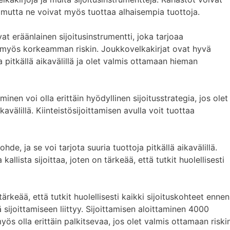
, mutta ne voivat myös tuottaa alhaisempia tuottoja.
at eräänlainen sijoitusinstrumentti, joka tarjoaa
myös korkeamman riskin. Joukkovelkakirjat ovat hyvä
a pitkällä aikavälillä ja olet valmis ottamaan hieman
aminen voi olla erittäin hyödyllinen sijoitusstrategia, jos olet
avälillä. Kiinteistösijoittamisen avulla voit tuottaa
kohde, ja se voi tarjota suuria tuottoja pitkällä aikavälillä.
a kallista sijoittaa, joten on tärkeää, että tutkit huolellisesti
tärkeää, että tutkit huolellisesti kaikki sijoituskohteet ennen
ä sijoittamiseen liittyy. Sijoittamisen aloittaminen 4000
yös olla erittäin palkitsevaa, jos olet valmis ottamaan riski