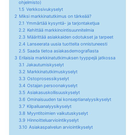
ohjelmisto)
1.5
Verkkosivukyselyt
2
Miksi markkinatutkimus on tärkeää?
2.1
Ymmärtää kysyntä- ja tarjontaketjua
2.2
Kehittää markkinointisuunnitelmia
2.3
Määrittää asiakkaiden odotukset ja tarpeet
2.4
Lanseerata uusia tuotteita onnistuneesti
2.5
Saada tietoa asiakasdemografiasta
3
Erilaisia markkinatutkimuksen tyyppejä jatkossa
3.1
Jakautumiskyselyt
3.2
Markkinatutkimuskyselyt
3.3
Ostoprosessikyselyt
3.4
Ostajan persoonakyselyt
3.5
Asiakasuskollisuuskyselyt
3.6
Ominaisuuden tai konseptianalyysikyselyt
3.7
Kilpailuanalyysikyselyt
3.8
Myyntitoimien vaikutuskyselyt
3.9
Hinnoitteluarviointikyselyt
3.10
Asiakaspalvelun arviointikyselyt