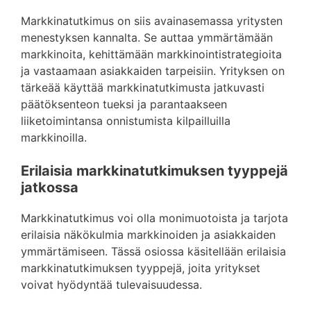
Markkinatutkimus on siis avainasemassa yritysten
menestyksen kannalta. Se auttaa ymmärtämään
markkinoita, kehittämään markkinointistrategioita
ja vastaamaan asiakkaiden tarpeisiin. Yrityksen on
tärkeää käyttää markkinatutkimusta jatkuvasti
päätöksenteon tueksi ja parantaakseen
liiketoimintansa onnistumista kilpailluilla
markkinoilla.
Erilaisia markkinatutkimuksen tyyppejä
jatkossa
Markkinatutkimus voi olla monimuotoista ja tarjota
erilaisia näkökulmia markkinoiden ja asiakkaiden
ymmärtämiseen. Tässä osiossa käsitellään erilaisia
markkinatutkimuksen tyyppejä, joita yritykset
voivat hyödyntää tulevaisuudessa.