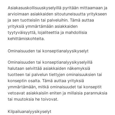
Asiakasuskollisuuskyselyillä pyritään mittaamaan ja
arvioimaan asiakkaiden sitoutuneisuutta yritykseen
ja sen tuotteisiin tai palveluihin. Tämä auttaa
yrityksiä ymmärtämään asiakkaiden
tyytyväisyyttä, lojaliteettia ja mahdollisia
kehittämiskohteita.
Ominaisuuden tai konseptianalyysikyselyt
Ominaisuuden tai konseptianalyysikyselyillä
halutaan selvittää asiakkaiden näkemyksiä
tuotteen tai palvelun tiettyjen ominaisuuksien tai
konseptin osalta. Tämä auttaa yrityksiä
ymmärtämään, mitkä ominaisuudet tai konseptit
vetoavat asiakkaisiin eniten ja millaisia parannuksia
tai muutoksia he toivovat.
Kilpailuanalyysikyselyt