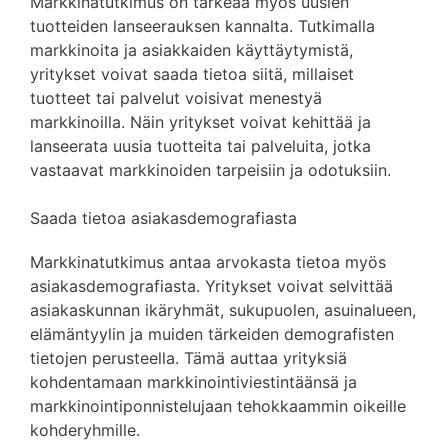
Markkinatutkimus on tärkeää myös uusien
tuotteiden lanseerauksen kannalta. Tutkimalla
markkinoita ja asiakkaiden käyttäytymistä,
yritykset voivat saada tietoa siitä, millaiset
tuotteet tai palvelut voisivat menestyä
markkinoilla. Näin yritykset voivat kehittää ja
lanseerata uusia tuotteita tai palveluita, jotka
vastaavat markkinoiden tarpeisiin ja odotuksiin.
Saada tietoa asiakasdemografiasta
Markkinatutkimus antaa arvokasta tietoa myös
asiakasdemografiasta. Yritykset voivat selvittää
asiakaskunnan ikäryhmät, sukupuolen, asuinalueen,
elämäntyylin ja muiden tärkeiden demografisten
tietojen perusteella. Tämä auttaa yrityksiä
kohdentamaan markkinointiviestintäänsä ja
markkinointiponnistelujaan tehokkaammin oikeille
kohderyhmille.