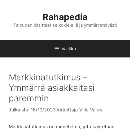
Siirry
sisältöön
Rahapedia
Talouden käsitteet selkokielellä ja ymmärrettävästi
Valikko
Markkinatutkimus –
Ymmärrä asiakkaitasi
paremmin
Julkaistu: 16/10/2023
kirjoittaja
Ville Vares
Markkinatutkimus on menetelmä, jota käytetään