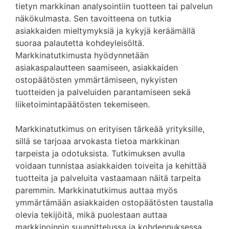
tietyn markkinan analysointiin tuotteen tai palvelun
näkökulmasta. Sen tavoitteena on tutkia
asiakkaiden mieltymyksiä ja kykyjä keräämällä
suoraa palautetta kohdeyleisöltä.
Markkinatutkimusta hyödynnetään
asiakaspalautteen saamiseen, asiakkaiden
ostopäätösten ymmärtämiseen, nykyisten
tuotteiden ja palveluiden parantamiseen sekä
liiketoimintapäätösten tekemiseen.
Markkinatutkimus on erityisen tärkeää yrityksille,
sillä se tarjoaa arvokasta tietoa markkinan
tarpeista ja odotuksista. Tutkimuksen avulla
voidaan tunnistaa asiakkaiden toiveita ja kehittää
tuotteita ja palveluita vastaamaan näitä tarpeita
paremmin. Markkinatutkimus auttaa myös
ymmärtämään asiakkaiden ostopäätösten taustalla
olevia tekijöitä, mikä puolestaan auttaa
markkinoinnin suunnittelussa ja kohdennuksessa.