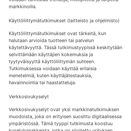
markkinoilla.
Käyttöliittymätutkimukset (laitteisto ja ohjelmisto)
Käyttöliittymätutkimukset ovat tärkeitä, kun
halutaan arvioida tuotteen tai palvelun
käytettävyyttä. Tässä tutkimustyypissä keskitytään
selvittämään käyttäjien kokemuksia ja
tyytyväisyyttä käyttöliittymän suhteen.
Tutkimuksessa voidaan käyttää erilaisia
menetelmiä, kuten käyttäjätestauksia,
havainnointia tai haastatteluja.
Verkkosivukyselyt
Verkkosivukyselyt ovat yksi markkinatutkimuksen
muodoista, joka on erityisen suosittu digitaalisessa
ympäristössä. Tämä tyyppi tutkimusta koostuu
kyselylomakkeista, jotka on sijoitettu yrityksen