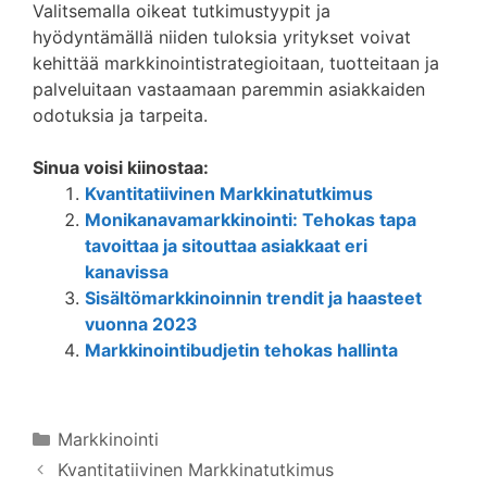
Valitsemalla oikeat tutkimustyypit ja
hyödyntämällä niiden tuloksia yritykset voivat
kehittää markkinointistrategioitaan, tuotteitaan ja
palveluitaan vastaamaan paremmin asiakkaiden
odotuksia ja tarpeita.
Sinua voisi kiinostaa:
Kvantitatiivinen Markkinatutkimus
Monikanavamarkkinointi: Tehokas tapa
tavoittaa ja sitouttaa asiakkaat eri
kanavissa
Sisältömarkkinoinnin trendit ja haasteet
vuonna 2023
Markkinointibudjetin tehokas hallinta
Kategoriat
Markkinointi
Kvantitatiivinen Markkinatutkimus