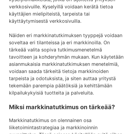
verkkosivuille. Kyselyillä voidaan kerätä tietoa
käyttäjien mielipiteistä, tarpeista tai
käyttäytymisestä verkkosivuilla.
Näiden eri markkinatutkimuksen tyyppejä voidaan
soveltaa eri tilanteissa ja eri markkinoilla. On
tärkeää valita sopiva tutkimusmenetelmä
tavoitteen ja kohderyhmän mukaan. Kun käytetään
asianmukaisia markkinatutkimuksen menetelmiä,
voidaan saada tärkeitä tietoja markkinoiden
tarpeista ja odotuksista, ja siten auttaa yritystä
tekemään parempia päätöksiä ja kehittämään
kilpailukykyisiä tuotteita ja palveluita.
Miksi markkinatutkimus on tärkeää?
Markkinatutkimus on olennainen osa
liiketoimintastrategiaa ja markkinoinnin