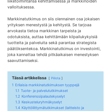
liiketoimintansa kehittämisessä ja markkinoiden
valloituksessa.
Markkinatutkimus on siis olennainen osa jokaisen
yrityksen menestystä ja kehitystä. Se tarjoaa
arvokasta tietoa markkinan tarpeista ja
odotuksista, auttaa kehittämään kilpailukykyisiä
tuotteita ja palveluita sekä parantaa strategista
päätöksentekoa. Markkinatutkimus on investointi,
joka kannattaa tehdä pitkäaikaisen menestyksen
saavuttamiseksi.
Tässä artikkelissa
Piilota
1
Erilaisia markkinatutkimuksen tyyppejä
1.1
Tuote- ja palvelututkimukset
1.2
Konferenssipalautekyselyt
1.3
Keskusteluryhmäkyselyt
1.4
Käyttöliittymätutkimukset (laitteisto ja