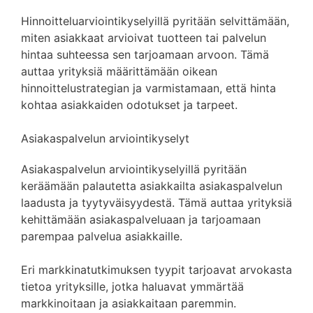
Hinnoitteluarviointikyselyillä pyritään selvittämään,
miten asiakkaat arvioivat tuotteen tai palvelun
hintaa suhteessa sen tarjoamaan arvoon. Tämä
auttaa yrityksiä määrittämään oikean
hinnoittelustrategian ja varmistamaan, että hinta
kohtaa asiakkaiden odotukset ja tarpeet.
Asiakaspalvelun arviointikyselyt
Asiakaspalvelun arviointikyselyillä pyritään
keräämään palautetta asiakkailta asiakaspalvelun
laadusta ja tyytyväisyydestä. Tämä auttaa yrityksiä
kehittämään asiakaspalveluaan ja tarjoamaan
parempaa palvelua asiakkaille.
Eri markkinatutkimuksen tyypit tarjoavat arvokasta
tietoa yrityksille, jotka haluavat ymmärtää
markkinoitaan ja asiakkaitaan paremmin.