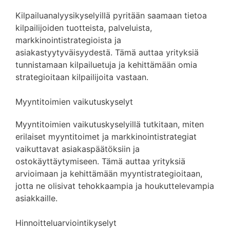
Kilpailuanalyysikyselyillä pyritään saamaan tietoa
kilpailijoiden tuotteista, palveluista,
markkinointistrategioista ja
asiakastyytyväisyydestä. Tämä auttaa yrityksiä
tunnistamaan kilpailuetuja ja kehittämään omia
strategioitaan kilpailijoita vastaan.
Myyntitoimien vaikutuskyselyt
Myyntitoimien vaikutuskyselyillä tutkitaan, miten
erilaiset myyntitoimet ja markkinointistrategiat
vaikuttavat asiakaspäätöksiin ja
ostokäyttäytymiseen. Tämä auttaa yrityksiä
arvioimaan ja kehittämään myyntistrategioitaan,
jotta ne olisivat tehokkaampia ja houkuttelevampia
asiakkaille.
Hinnoitteluarviointikyselyt