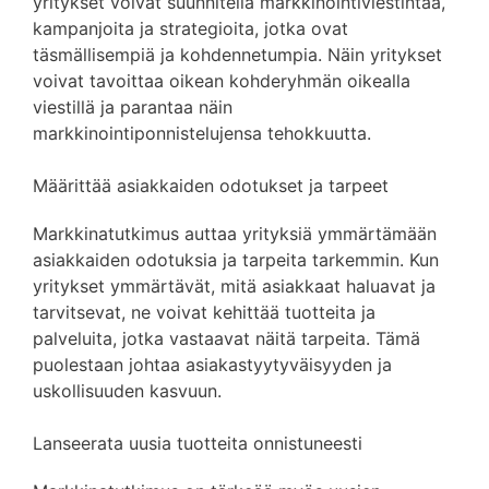
yritykset voivat suunnitella markkinointiviestintää,
kampanjoita ja strategioita, jotka ovat
täsmällisempiä ja kohdennetumpia. Näin yritykset
voivat tavoittaa oikean kohderyhmän oikealla
viestillä ja parantaa näin
markkinointiponnistelujensa tehokkuutta.
Määrittää asiakkaiden odotukset ja tarpeet
Markkinatutkimus auttaa yrityksiä ymmärtämään
asiakkaiden odotuksia ja tarpeita tarkemmin. Kun
yritykset ymmärtävät, mitä asiakkaat haluavat ja
tarvitsevat, ne voivat kehittää tuotteita ja
palveluita, jotka vastaavat näitä tarpeita. Tämä
puolestaan johtaa asiakastyytyväisyyden ja
uskollisuuden kasvuun.
Lanseerata uusia tuotteita onnistuneesti