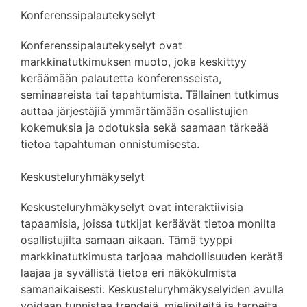
Konferenssipalautekyselyt
Konferenssipalautekyselyt ovat
markkinatutkimuksen muoto, joka keskittyy
keräämään palautetta konferensseista,
seminaareista tai tapahtumista. Tällainen tutkimus
auttaa järjestäjiä ymmärtämään osallistujien
kokemuksia ja odotuksia sekä saamaan tärkeää
tietoa tapahtuman onnistumisesta.
Keskusteluryhmäkyselyt
Keskusteluryhmäkyselyt ovat interaktiivisia
tapaamisia, joissa tutkijat keräävät tietoa monilta
osallistujilta samaan aikaan. Tämä tyyppi
markkinatutkimusta tarjoaa mahdollisuuden kerätä
laajaa ja syvällistä tietoa eri näkökulmista
samanaikaisesti. Keskusteluryhmäkyselyiden avulla
voidaan tunnistaa trendejä, mielipiteitä ja tarpeita