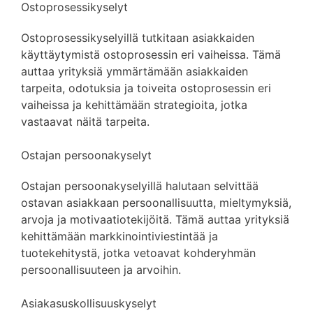
Ostoprosessikyselyt
Ostoprosessikyselyillä tutkitaan asiakkaiden
käyttäytymistä ostoprosessin eri vaiheissa. Tämä
auttaa yrityksiä ymmärtämään asiakkaiden
tarpeita, odotuksia ja toiveita ostoprosessin eri
vaiheissa ja kehittämään strategioita, jotka
vastaavat näitä tarpeita.
Ostajan persoonakyselyt
Ostajan persoonakyselyillä halutaan selvittää
ostavan asiakkaan persoonallisuutta, mieltymyksiä,
arvoja ja motivaatiotekijöitä. Tämä auttaa yrityksiä
kehittämään markkinointiviestintää ja
tuotekehitystä, jotka vetoavat kohderyhmän
persoonallisuuteen ja arvoihin.
Asiakasuskollisuuskyselyt