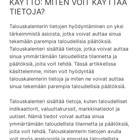
KÄYTTÖ: MITEN VOIT KÄYTTÄÄ
TIETOJA?
Talouskalenterin tietojen hyödyntäminen on yksi
tärkeimmistä asioista, jotka voivat auttaa sinua
tekemään parempia taloudellisia päätöksiä.
Talouskalenteri sisältää tietoja, jotka voivat auttaa
sinua ymmärtämään taloudellista tilannetta ja
päätöksiä, joita voit tehdä. Tässä artikkelissa
käsittelemme, miten voit hyödyntää
talouskalenterin tietoja ja miten ne voivat auttaa
sinua tekemään parempia taloudellisia päätöksiä.
Talouskalenteri sisältää tietoja, kuten taloudelliset
indikaattorit, valuuttakurssit, markkinatiedot ja
uutiset. Nämä tiedot voivat auttaa sinua
ymmärtämään taloudellista tilannetta ja päätöksiä,
joita voit tehdä. Talouskalenterin tietojen avulla
voit myös analysoida ja ennustaa taloudellista