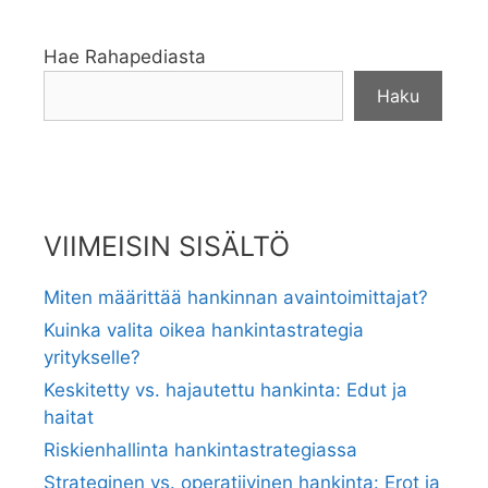
Hae Rahapediasta
Haku
VIIMEISIN SISÄLTÖ
Miten määrittää hankinnan avaintoimittajat?
Kuinka valita oikea hankintastrategia
yritykselle?
Keskitetty vs. hajautettu hankinta: Edut ja
haitat
Riskienhallinta hankintastrategiassa
Strateginen vs. operatiivinen hankinta: Erot ja