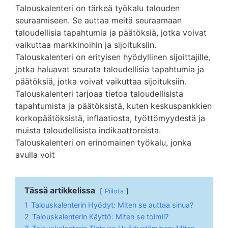
Talouskalenteri on tärkeä työkalu talouden
seuraamiseen. Se auttaa meitä seuraamaan
taloudellisia tapahtumia ja päätöksiä, jotka voivat
vaikuttaa markkinoihin ja sijoituksiin.
Talouskalenteri on erityisen hyödyllinen sijoittajille,
jotka haluavat seurata taloudellisia tapahtumia ja
päätöksiä, jotka voivat vaikuttaa sijoituksiin.
Talouskalenteri tarjoaa tietoa taloudellisista
tapahtumista ja päätöksistä, kuten keskuspankkien
korkopäätöksistä, inflaatiosta, työttömyydestä ja
muista taloudellisista indikaattoreista.
Talouskalenteri on erinomainen työkalu, jonka
avulla voit
Tässä artikkelissa
Piilota
1
Talouskalenterin Hyödyt: Miten se auttaa sinua?
2
Talouskalenterin Käyttö: Miten se toimii?