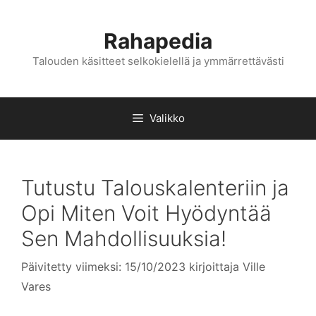
Siirry
sisältöön
Rahapedia
Talouden käsitteet selkokielellä ja ymmärrettävästi
Valikko
Tutustu Talouskalenteriin ja
Opi Miten Voit Hyödyntää
Sen Mahdollisuuksia!
Päivitetty viimeksi: 15/10/2023
kirjoittaja
Ville
Vares