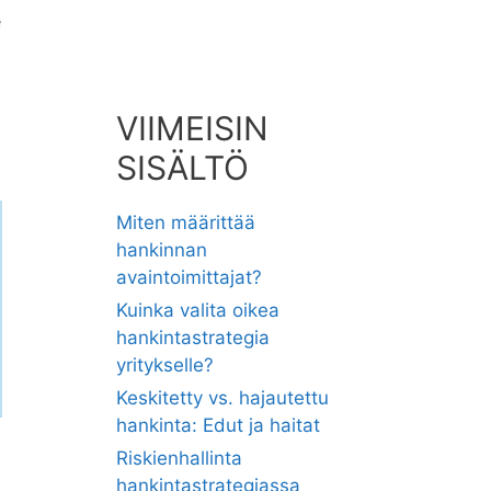
e
VIIMEISIN
SISÄLTÖ
Miten määrittää
hankinnan
avaintoimittajat?
Kuinka valita oikea
hankintastrategia
yritykselle?
Keskitetty vs. hajautettu
hankinta: Edut ja haitat
Riskienhallinta
hankintastrategiassa