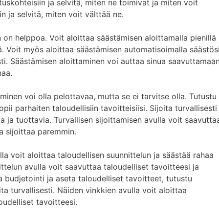
oituskohteisiin ja selvitä, miten ne toimivat ja miten voit
n ja selvitä, miten voit välttää ne.
on helppoa. Voit aloittaa säästämisen aloittamalla pienillä
ä. Voit myös aloittaa säästämisen automatisoimalla säästös
esti. Säästämisen aloittaminen voi auttaa sinua saavuttamaa
haa.
ttaminen voi olla pelottavaa, mutta se ei tarvitse olla. Tutustu
pii parhaiten taloudellisiin tavoitteisiisi. Sijoita turvallisesti
sia ja tuottavia. Turvallisen sijoittamisen avulla voit saavutta
ja sijoittaa paremmin.
a voit aloittaa taloudellisen suunnittelun ja säästää rahaa
ttelun avulla voit saavuttaa taloudelliset tavoitteesi ja
 budjetointi ja aseta taloudelliset tavoitteet, tutustu
ita turvallisesti. Näiden vinkkien avulla voit aloittaa
udelliset tavoitteesi.