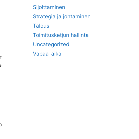
Sijoittaminen
Strategia ja johtaminen
Talous
Toimitusketjun hallinta
Uncategorized
i
Vapaa-aika
t
s
a