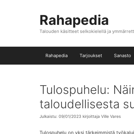
Siirry
sisältöön
Rahapedia
Talouden käsitteet selkokielellä ja ymmärrett
Rahapedia
Tarjoukset
Sanasto
Tulospuhelu: Näi
taloudellisesta s
Julkaistu: 09/01/2023
kirjoittaja
Ville Vares
Tulospuhelu on yksi tärkeimmistä työkalui