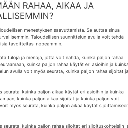
ÄÄN RAHAA, AIKAA JA
ALLISEMMIN?
aloudellisen menestyksen saavuttamista. Se auttaa sinua
rvallisemmin. Taloudellisen suunnittelun avulla voit tehdä
isia tavoitteitasi nopeammin.
ata tuloja ja menoja, jotta voit nähdä, kuinka paljon rahaa
euraamaan, kuinka paljon rahaa käytät eri asioihin ja kuink
elun avulla voit myös seurata, kuinka paljon rahaa sijoitat j
 seurata, kuinka paljon aikaa käytät eri asioihin ja kuinka
maan, kuinka paljon aikaa sijoitat ja kuinka paljon voit
 voit myös seurata, kuinka paljon aikaa käytät sijoittamisee
seurata, kuinka paljon rahaa sijoitat eri sijoituskohteisiin j