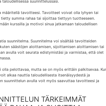
 taloudellisessa suunnittelussasi.
 määritellä tavoitteesi. Tavoitteet voivat olla lyhyen tai
 tietty summa rahaa tai sijoittaa tiettyyn tuotteeseen.
mään kurssilla ja motivoi sinua jatkamaan taloudellisen
aatia suunnitelma. Suunnitelma voi sisältää tavoitteiden
kuten säästöjen aloittamisen, sijoittamisen aloittamisen tai
 avulla voit seurata edistymistäsi ja varmistaa, että olet
nassa.
i olla pelottavaa, mutta se on myös erittäin palkitsevaa. Ku
voit alkaa nauttia taloudellisesta itsenäisyydestä ja
sen suunnittelun avulla voit myös saavuttaa tavoitteesi ja
NNITTELUN TÄRKEIMMÄT