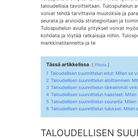
taloudellisia tavoitteitaan. Tulospuhelun a
voivat tehdä tarvittavia muutoksia ja par
seurata ja arvioida strategioitaan ja toim
Tulospuhelun avulla yritykset voivat myös 
kohdata ja löytää ratkaisuja niihin. Tulos
markkinatilannetta ja te
Tässä artikkelissa
Piilota
1
Taloudellisen suunnittelun edut: Miten se 
2
Taloudellisen suunnittelun aloittaminen: Mit
3
Taloudellisen suunnittelun tärkeimmät vink
4
Taloudellisen suunnittelun haasteet: Miten 
5
Taloudellisen suunnittelun seuranta: Miten
6
Taloudellisen suunnittelun tulokset: Miten 
TALOUDELLISEN SUU