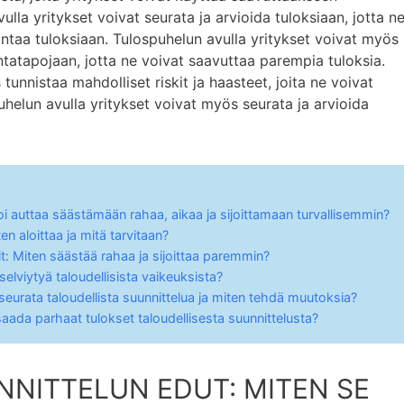
vulla yritykset voivat seurata ja arvioida tuloksiaan, jotta n
antaa tuloksiaan. Tulospuhelun avulla yritykset voivat myös
intatapojaan, jotta ne voivat saavuttaa parempia tuloksia.
tunnistaa mahdolliset riskit ja haasteet, joita ne voivat
puhelun avulla yritykset voivat myös seurata ja arvioida
voi auttaa säästämään rahaa, aikaa ja sijoittamaan turvallisemmin?
en aloittaa ja mitä tarvitaan?
it: Miten säästää rahaa ja sijoittaa paremmin?
selviytyä taloudellisista vaikeuksista?
 seurata taloudellista suunnittelua ja miten tehdä muutoksia?
saada parhaat tulokset taloudellisesta suunnittelusta?
NNITTELUN EDUT: MITEN SE