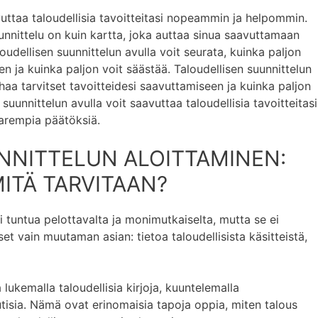
vuttaa taloudellisia tavoitteitasi nopeammin ja helpommin.
uunnittelu on kuin kartta, joka auttaa sinua saavuttamaan
udellisen suunnittelun avulla voit seurata, kuinka paljon
en ja kuinka paljon voit säästää. Taloudellisen suunnittelun
haa tarvitset tavoitteidesi saavuttamiseen ja kuinka paljon
 suunnittelun avulla voit saavuttaa taloudellisia tavoitteitasi
arempia päätöksiä.
NNITTELUN ALOITTAMINEN:
MITÄ TARVITAAN?
i tuntua pelottavalta ja monimutkaiselta, mutta se ei
set vain muutaman asian: tietoa taloudellisista käsitteistä,
 lukemalla taloudellisia kirjoja, kuuntelemalla
tisia. Nämä ovat erinomaisia tapoja oppia, miten talous