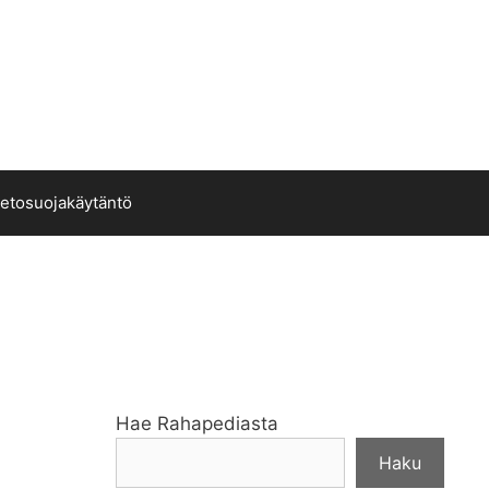
ietosuojakäytäntö
Hae Rahapediasta
Haku