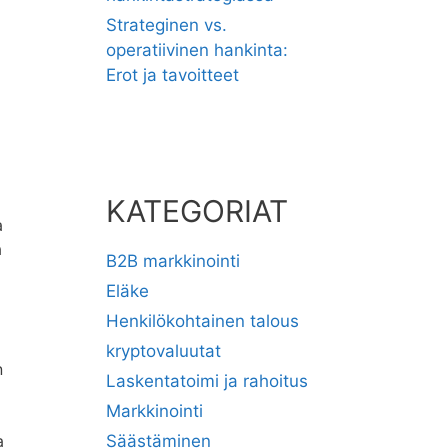
Strateginen vs.
operatiivinen hankinta:
Erot ja tavoitteet
KATEGORIAT
a
a
B2B markkinointi
Eläke
Henkilökohtainen talous
kryptovaluutat
n
Laskentatoimi ja rahoitus
Markkinointi
a
Säästäminen