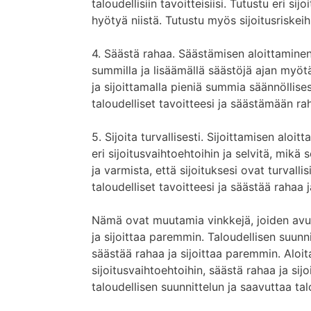
taloudellisiin tavoitteisiisi. Tutustu eri sij
hyötyä niistä. Tutustu myös sijoitusriskeihi
4. Säästä rahaa. Säästämisen aloittaminen 
summilla ja lisäämällä säästöjä ajan myöt
ja sijoittamalla pieniä summia säännöllis
taloudelliset tavoitteesi ja säästämään ra
5. Sijoita turvallisesti. Sijoittamisen aloi
eri sijoitusvaihtoehtoihin ja selvitä, mikä so
ja varmista, että sijoituksesi ovat turvalli
taloudelliset tavoitteesi ja säästää rahaa 
Nämä ovat muutamia vinkkejä, joiden avull
ja sijoittaa paremmin. Taloudellisen suunni
säästää rahaa ja sijoittaa paremmin. Aloita
sijoitusvaihtoehtoihin, säästä rahaa ja sijo
taloudellisen suunnittelun ja saavuttaa talo