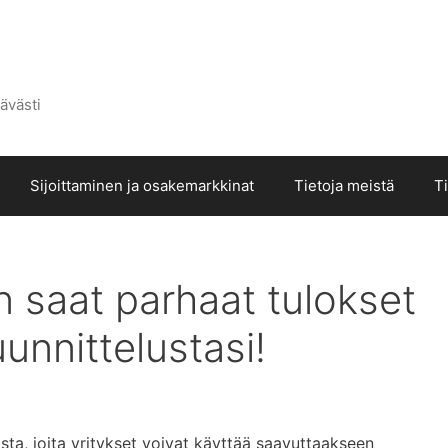
ävästi
Sijoittaminen ja osakemarkkinat
Tietoja meistä
T
n saat parhaat tulokset
uunnittelustasi!
sta, joita yritykset voivat käyttää saavuttaakseen