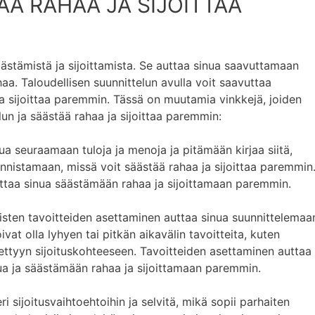
ÄÄ RAHAA JA SIJOITTAA
äästämistä ja sijoittamista. Se auttaa sinua saavuttamaan
haa. Taloudellisen suunnittelun avulla voit saavuttaa
 ja sijoittaa paremmin. Tässä on muutamia vinkkejä, joiden
elun ja säästää rahaa ja sijoittaa paremmin:
inua seuraamaan tuloja ja menoja ja pitämään kirjaa siitä,
nnistamaan, missä voit säästää rahaa ja sijoittaa paremmin
auttaa sinua säästämään rahaa ja sijoittamaan paremmin.
llisten tavoitteiden asettaminen auttaa sinua suunnittelemaa
vat olla lyhyen tai pitkän aikavälin tavoitteita, kuten
iettyyn sijoituskohteeseen. Tavoitteiden asettaminen auttaa
lua ja säästämään rahaa ja sijoittamaan paremmin.
ri sijoitusvaihtoehtoihin ja selvitä, mikä sopii parhaiten