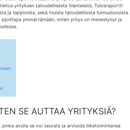
ä tietoa yrityksen taloudellisesta tilanteesta. Tulosraportti
ista ja tappioista, sekä muista taloudellisista tunnusluvuista.
a sijoittajia ymmärtämään, miten yritys on menestynyt ja
uudessa.
eminen
ä?
TEN SE AUTTAA YRITYKSIÄ?
 jonka avulla se voi seurata ja arvioida liiketoimintansa