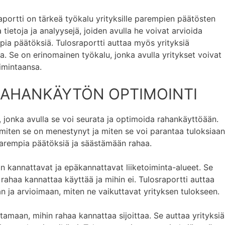
portti on tärkeä työkalu yrityksille parempien päätösten
a tietoja ja analyysejä, joiden avulla he voivat arvioida
mpia päätöksiä. Tulosraportti auttaa myös yrityksiä
. Se on erinomainen työkalu, jonka avulla yritykset voivat
imintaansa.
RAHANKÄYTÖN OPTIMOINTI
, jonka avulla se voi seurata ja optimoida rahankäyttöään.
, miten se on menestynyt ja miten se voi parantaa tuloksiaan
parempia päätöksiä ja säästämään rahaa.
an kannattavat ja epäkannattavat liiketoiminta-alueet. Se
rahaa kannattaa käyttää ja mihin ei. Tulosraportti auttaa
 ja arvioimaan, miten ne vaikuttavat yrityksen tulokseen.
tamaan, mihin rahaa kannattaa sijoittaa. Se auttaa yrityksiä