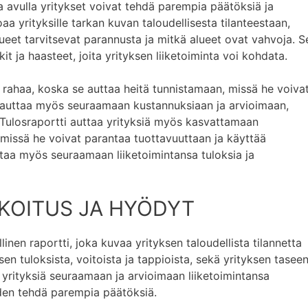
a avulla yritykset voivat tehdä parempia päätöksiä ja
aa yrityksille tarkan kuvan taloudellisesta tilanteestaan,
eet tarvitsevat parannusta ja mitkä alueet ovat vahvoja. S
t ja haasteet, joita yrityksen liiketoiminta voi kohdata.
 rahaa, koska se auttaa heitä tunnistamaan, missä he voiva
e auttaa myös seuraamaan kustannuksiaan ja arvioimaan,
 Tulosraportti auttaa yrityksiä myös kasvattamaan
 missä he voivat parantaa tuottavuuttaan ja käyttää
ttaa myös seuraamaan liiketoimintansa tuloksia ja
KOITUS JA HYÖDYT
linen raportti, joka kuvaa yrityksen taloudellista tilannetta
ksen tuloksista, voitoista ja tappioista, sekä yrityksen tasee
a yrityksiä seuraamaan ja arvioimaan liiketoimintansa
uden tehdä parempia päätöksiä.