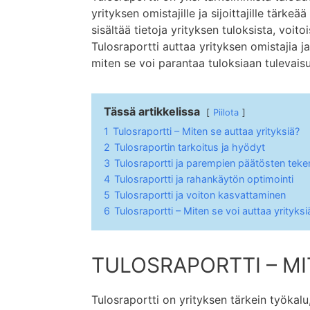
yrityksen omistajille ja sijoittajille tärkeä
sisältää tietoja yrityksen tuloksista, voito
Tulosraportti auttaa yrityksen omistajia j
miten se voi parantaa tuloksiaan tulevais
Tässä artikkelissa
Piilota
1
Tulosraportti – Miten se auttaa yrityksiä?
2
Tulosraportin tarkoitus ja hyödyt
3
Tulosraportti ja parempien päätösten tek
4
Tulosraportti ja rahankäytön optimointi
5
Tulosraportti ja voiton kasvattaminen
6
Tulosraportti – Miten se voi auttaa yrityksi
TULOSRAPORTTI – MI
Tulosraportti on yrityksen tärkein työkalu,