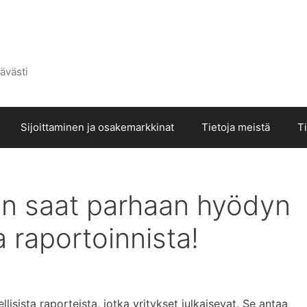
ävästi
Sijoittaminen ja osakemarkkinat
Tietoja meistä
T
äin saat parhaan hyödyn
ta raportoinnista!
lisista raporteista, jotka yritykset julkaisevat. Se antaa