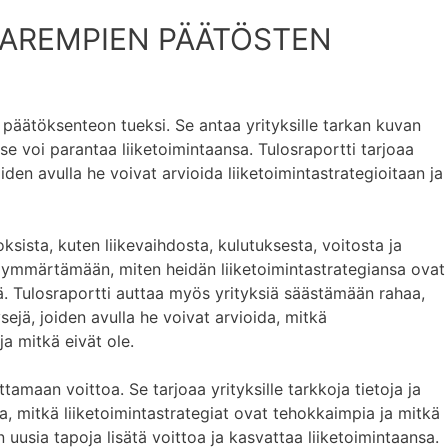
PAREMPIEN PÄÄTÖSTEN
 päätöksenteon tueksi. Se antaa yrityksille tarkan kuvan
 se voi parantaa liiketoimintaansa. Tulosraportti tarjoaa
joiden avulla he voivat arvioida liiketoimintastrategioitaan ja
oksista, kuten liikevaihdosta, kulutuksesta, voitosta ja
ä ymmärtämään, miten heidän liiketoimintastrategiansa ovat
tä. Tulosraportti auttaa myös yrityksiä säästämään rahaa,
sejä, joiden avulla he voivat arvioida, mitkä
ja mitkä eivät ole.
tamaan voittoa. Se tarjoaa yrityksille tarkkoja tietoja ja
da, mitkä liiketoimintastrategiat ovat tehokkaimpia ja mitkä
 uusia tapoja lisätä voittoa ja kasvattaa liiketoimintaansa.