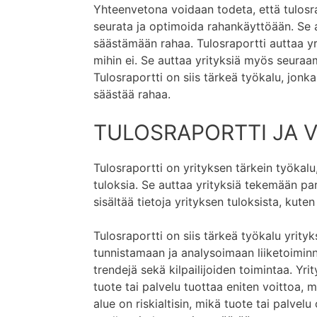
Yhteenvetona voidaan todeta, että tulosrap
seurata ja optimoida rahankäyttöään. Se 
säästämään rahaa. Tulosraportti auttaa yr
mihin ei. Se auttaa yrityksiä myös seuraa
Tulosraportti on siis tärkeä työkalu, jonk
säästää rahaa.
TULOSRAPORTTI JA 
Tulosraportti on yrityksen tärkein työkalu
tuloksia. Se auttaa yrityksiä tekemään pa
sisältää tietoja yrityksen tuloksista, kute
Tulosraportti on siis tärkeä työkalu yrityk
tunnistamaan ja analysoimaan liiketoiminn
trendejä sekä kilpailijoiden toimintaa. Yri
tuote tai palvelu tuottaa eniten voittoa, 
alue on riskialtisin, mikä tuote tai palvelu