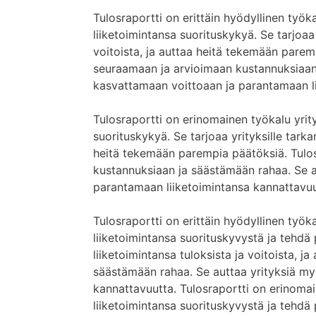
Tulosraportti on erittäin hyödyllinen työka
liiketoimintansa suorituskykyä. Se tarjoaa 
voitoista, ja auttaa heitä tekemään parem
seuraamaan ja arvioimaan kustannuksiaan
kasvattamaan voittoaan ja parantamaan li
Tulosraportti on erinomainen työkalu yrityk
suorituskykyä. Se tarjoaa yrityksille tarka
heitä tekemään parempia päätöksiä. Tulos
kustannuksiaan ja säästämään rahaa. Se a
parantamaan liiketoimintansa kannattavuu
Tulosraportti on erittäin hyödyllinen työk
liiketoimintansa suorituskyvystä ja tehdä 
liiketoimintansa tuloksista ja voitoista, 
säästämään rahaa. Se auttaa yrityksiä my
kannattavuutta. Tulosraportti on erinomai
liiketoimintansa suorituskyvystä ja tehdä