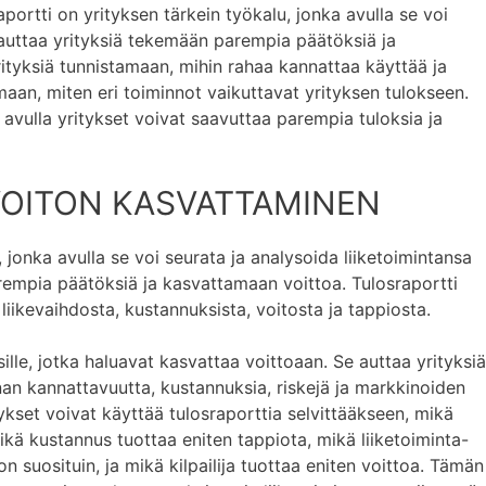
ortti on yrityksen tärkein työkalu, jonka avulla se voi
auttaa yrityksiä tekemään parempia päätöksiä ja
ityksiä tunnistamaan, mihin rahaa kannattaa käyttää ja
maan, miten eri toiminnot vaikuttavat yrityksen tulokseen.
a avulla yritykset voivat saavuttaa parempia tuloksia ja
VOITON KASVATTAMINEN
, jonka avulla se voi seurata ja analysoida liiketoimintansa
rempia päätöksiä ja kasvattamaan voittoa. Tulosraportti
n liikevaihdosta, kustannuksista, voitosta ja tappiosta.
sille, jotka haluavat kasvattaa voittoaan. Se auttaa yrityksiä
an kannattavuutta, kustannuksia, riskejä ja markkinoiden
tykset voivat käyttää tulosraporttia selvittääkseen, mikä
mikä kustannus tuottaa eniten tappiota, mikä liiketoiminta-
 on suosituin, ja mikä kilpailija tuottaa eniten voittoa. Tämän