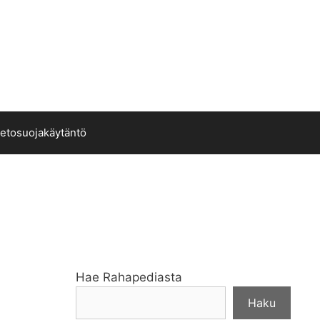
ietosuojakäytäntö
Hae Rahapediasta
Haku