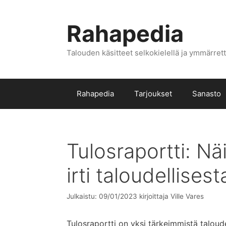
Siirry
sisältöön
Rahapedia
Talouden käsitteet selkokielellä ja ymmärrett
Rahapedia
Tarjoukset
Sanasto
Tulosraportti: N
irti taloudellises
Julkaistu: 09/01/2023
kirjoittaja
Ville Vares
Tulosraportti on yksi tärkeimmistä taloudel