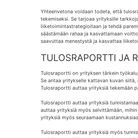
Yhteenvetona voidaan todeta, että tulosra
tekemiseksi. Se tarjoaa yrityksille tarkkoj
liiketoimintastrategioitaan ja tehdä pare
säästämään rahaa ja kasvattamaan voittoa
saavuttaa menestystä ja kasvattaa liiketo
TULOSRAPORTTI JA 
Tulosraportti on yrityksen tärkein työkalu
Se antaa yritykselle kattavan kuvan siitä
Tulosraportti auttaa yrityksiä tekemään 
Tulosraportti auttaa yrityksiä tunnistama
auttaa yrityksiä myös selvittämään, mihin 
yrityksiä myös seuraamaan kustannuksiaan
Tulosraportti auttaa yrityksiä myös tunnis