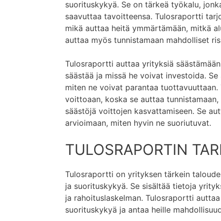
suorituskykyä. Se on tärkeä työkalu, jonk
saavuttaa tavoitteensa. Tulosraportti tarjo
mikä auttaa heitä ymmärtämään, mitkä alu
auttaa myös tunnistamaan mahdolliset riski
Tulosraportti auttaa yrityksiä säästämään
säästää ja missä he voivat investoida. S
miten ne voivat parantaa tuottavuuttaan.
voittoaan, koska se auttaa tunnistamaan,
säästöjä voittojen kasvattamiseen. Se au
arvioimaan, miten hyvin ne suoriutuvat.
TULOSRAPORTIN TAR
Tulosraportti on yrityksen tärkein taloudel
ja suorituskykyä. Se sisältää tietoja yrity
ja rahoituslaskelman. Tulosraportti autta
suorituskykyä ja antaa heille mahdollisu