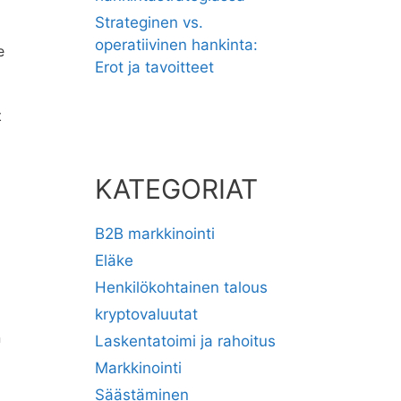
Strateginen vs.
operatiivinen hankinta:
e
Erot ja tavoitteet
t
KATEGORIAT
B2B markkinointi
Eläke
Henkilökohtainen talous
kryptovaluutat
n
Laskentatoimi ja rahoitus
Markkinointi
Säästäminen