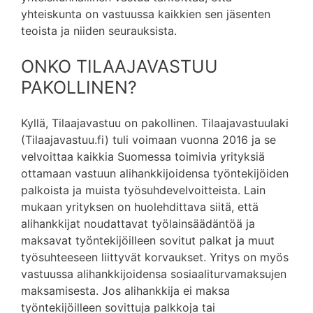
yhteiskunta on vastuussa kaikkien sen jäsenten
teoista ja niiden seurauksista.
ONKO TILAAJAVASTUU
PAKOLLINEN?
Kyllä, Tilaajavastuu on pakollinen. Tilaajavastuulaki
(Tilaajavastuu.fi) tuli voimaan vuonna 2016 ja se
velvoittaa kaikkia Suomessa toimivia yrityksiä
ottamaan vastuun alihankkijoidensa työntekijöiden
palkoista ja muista työsuhdevelvoitteista. Lain
mukaan yrityksen on huolehdittava siitä, että
alihankkijat noudattavat työlainsäädäntöä ja
maksavat työntekijöilleen sovitut palkat ja muut
työsuhteeseen liittyvät korvaukset. Yritys on myös
vastuussa alihankkijoidensa sosiaaliturvamaksujen
maksamisesta. Jos alihankkija ei maksa
työntekijöilleen sovittuja palkkoja tai