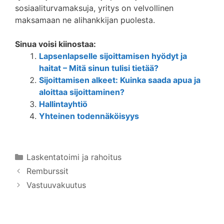
sosiaaliturvamaksuja, yritys on velvollinen
maksamaan ne alihankkijan puolesta.
Sinua voisi kiinostaa:
Lapsenlapselle sijoittamisen hyödyt ja
haitat – Mitä sinun tulisi tietää?
Sijoittamisen alkeet: Kuinka saada apua ja
aloittaa sijoittaminen?
Hallintayhtiö
Yhteinen todennäköisyys
Kategoriat
Laskentatoimi ja rahoitus
Remburssit
Vastuuvakuutus