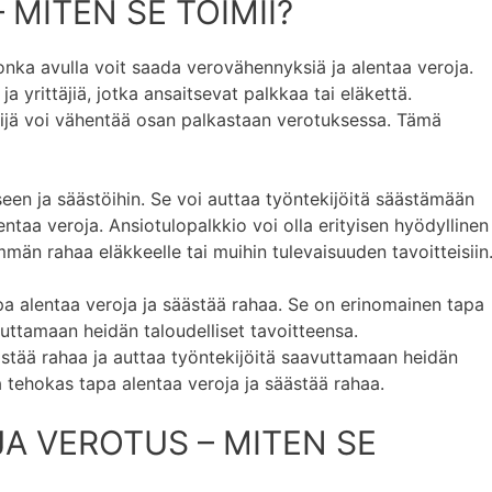
 MITEN SE TOIMII?
jonka avulla voit saada verovähennyksiä ja alentaa veroja.
a yrittäjiä, jotka ansaitsevat palkkaa tai eläkettä.
ekijä voi vähentää osan palkastaan verotuksessa. Tämä
een ja säästöihin. Se voi auttaa työntekijöitä säästämään
ntaa veroja. Ansiotulopalkkio voi olla erityisen hyödyllinen
mmän rahaa eläkkeelle tai muihin tulevaisuuden tavoitteisiin
pa alentaa veroja ja säästää rahaa. Se on erinomainen tapa
vuttamaan heidän taloudelliset tavoitteensa.
stää rahaa ja auttaa työntekijöitä saavuttamaan heidän
a tehokas tapa alentaa veroja ja säästää rahaa.
A VEROTUS – MITEN SE