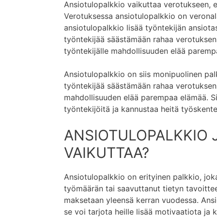
Ansiotulopalkkio vaikuttaa verotukseen, 
Verotuksessa ansiotulopalkkio on veronala
ansiotulopalkkio lisää työntekijän ansiot
työntekijää säästämään rahaa verotuksen 
työntekijälle mahdollisuuden elää paremp
Ansiotulopalkkio on siis monipuolinen palk
työntekijää säästämään rahaa verotuksen a
mahdollisuuden elää parempaa elämää. Sik
työntekijöitä ja kannustaa heitä työsken
ANSIOTULOPALKKIO J
VAIKUTTAA?
Ansiotulopalkkio on erityinen palkkio, jok
työmäärän tai saavuttanut tietyn tavoitte
maksetaan yleensä kerran vuodessa. Ansiotu
se voi tarjota heille lisää motivaatiota ja 