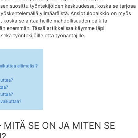
yisen suosittu työntekijöiden keskuudessa, koska se tarjoaa
 työskentelemällä ylimääräistä. Ansiotulopalkkio on myös
a, koska se antaa heille mahdollisuuden palkita
ään enemmän. Tässä artikkelissa käymme läpi
ekä työntekijöille että työnantajille.
vaikuttaa elämääsi?
kuttaa?
taa?
kuttaa?
 vaikuttaa?
 MITÄ SE ON JA MITEN SE
I?