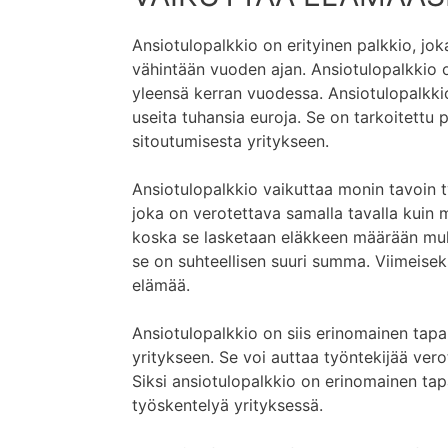
Ansiotulopalkkio on erityinen palkkio, jok
vähintään vuoden ajan. Ansiotulopalkkio 
yleensä kerran vuodessa. Ansiotulopalkkio
useita tuhansia euroja. Se on tarkoitettu 
sitoutumisesta yritykseen.
Ansiotulopalkkio vaikuttaa monin tavoin t
joka on verotettava samalla tavalla kuin m
koska se lasketaan eläkkeen määrään muk
se on suhteellisen suuri summa. Viimeisek
elämää.
Ansiotulopalkkio on siis erinomainen tapa 
yritykseen. Se voi auttaa työntekijää ver
Siksi ansiotulopalkkio on erinomainen tap
työskentelyä yrityksessä.