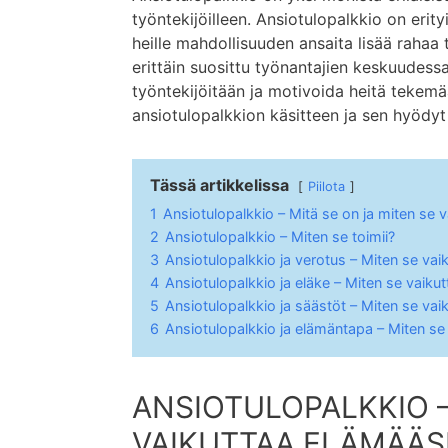
työntekijöilleen. Ansiotulopalkkio on erit
heille mahdollisuuden ansaita lisää rahaa
erittäin suosittu työnantajien keskuudess
työntekijöitään ja motivoida heitä tekem
ansiotulopalkkion käsitteen ja sen hyödyt s
Tässä artikkelissa
Piilota
1
Ansiotulopalkkio – Mitä se on ja miten se 
2
Ansiotulopalkkio – Miten se toimii?
3
Ansiotulopalkkio ja verotus – Miten se vai
4
Ansiotulopalkkio ja eläke – Miten se vaikut
5
Ansiotulopalkkio ja säästöt – Miten se vai
6
Ansiotulopalkkio ja elämäntapa – Miten se
ANSIOTULOPALKKIO –
VAIKUTTAA ELÄMÄÄS