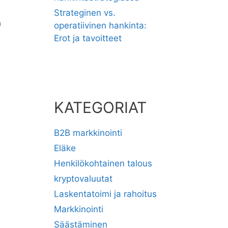
Strateginen vs.
ä
operatiivinen hankinta:
Erot ja tavoitteet
KATEGORIAT
a
B2B markkinointi
Eläke
Henkilökohtainen talous
kryptovaluutat
Laskentatoimi ja rahoitus
Markkinointi
Säästäminen