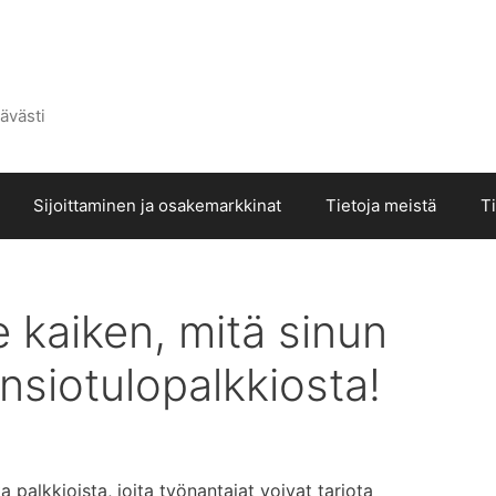
ävästi
Sijoittaminen ja osakemarkkinat
Tietoja meistä
T
 kaiken, mitä sinun
Ansiotulopalkkiosta!
a palkkioista, joita työnantajat voivat tarjota