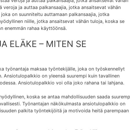
tää veroja ja auttaa palkansaajia, jotka ansaitsevat vähän
ä veroja ja auttaa palkansaajia, jotka ansaitsevat vähän
 joka on suunniteltu auttamaan palkansaajia, jotka
yödyllinen niille, jotka ansaitsevat vähän tuloja, koska se
aan enemmän rahaa käyttöönsä.
A ELÄKE – MITEN SE
nka työnantaja maksaa työntekijälle, joka on työskennellyt
. Ansiotulopalkkio on yleensä suurempi kuin tavallinen
dessa. Ansiotulopalkkio voi olla joko rahana tai lahjana.
 hyödyllinen, koska se antaa mahdollisuuden saada suuremp
vallisesti. Työnantajan näkökulmasta ansiotulopalkkio on
lisuuden palkita työntekijöitä ja motivoida heitä parempaan