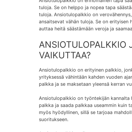
Ansiotulopalkkio on erinomainen tapa sääs
tuloja. Se on helppo ja nopea tapa säästä
tuloja. Ansiotulopalkkio on verovähennys,
ansaitsevat vähän tuloja. Se on erityisen h
auttaa heitä säästämään veroja ja saam
ANSIOTULOPALKKIO J
VAIKUTTAA?
Ansiotulopalkkio on erityinen palkkio, jo
yrityksessä vähintään kahden vuoden ajan
palkka ja se maksetaan yleensä kerran vuo
Ansiotulopalkkio on työntekijän kannalta
palkka ja saada palkkaa useammin kuin ta
myös hyödyllinen, sillä se tarjoaa mahdol
suoritukseen.