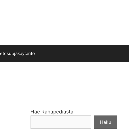
ietosuojakäytäntö
Hae Rahapediasta
Haku