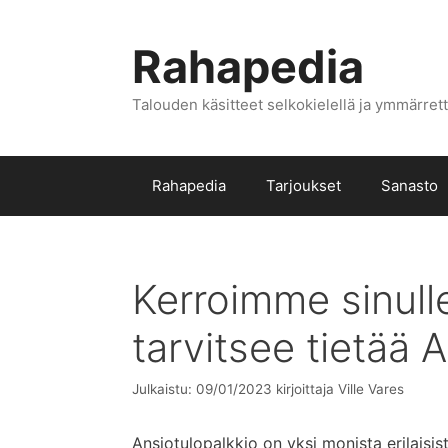
Siirry
sisältöön
Rahapedia
Talouden käsitteet selkokielellä ja ymmärrett
Rahapedia
Tarjoukset
Sanasto
Kerroimme sinulle
tarvitsee tietää 
Julkaistu: 09/01/2023
kirjoittaja
Ville Vares
Ansiotulopalkkio on yksi monista erilaisist