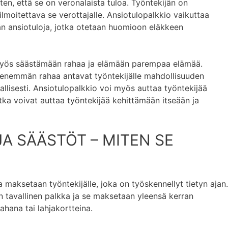
ten, että se on veronalaista tuloa. Työntekijän on
lmoitettava se verottajalle. Ansiotulopalkkio vaikuttaa
jän ansiotuloja, jotka otetaan huomioon eläkkeen
 myös säästämään rahaa ja elämään parempaa elämää.
 enemmän rahaa antavat työntekijälle mahdollisuuden
lisesti. Ansiotulopalkkio voi myös auttaa työntekijää
tka voivat auttaa työntekijää kehittämään itseään ja
A SÄÄSTÖT – MITEN SE
a maksetaan työntekijälle, joka on työskennellyt tietyn ajan.
n tavallinen palkka ja se maksetaan yleensä kerran
ahana tai lahjakortteina.