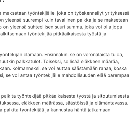
a maksetaan työntekijälle, joka on työskennellyt yrityksess
on yleensä suurempi kuin tavallinen palkka ja se maksetaan
 on yleensä suhteellisen suuri summa, joka voi olla jopa
palkitsemaan työntekijää pitkäaikaisesta työstä ja
yöntekijän elämään. Ensinnäkin, se on veronalaista tuloa,
uutkin palkkatulot. Toiseksi, se lisää eläkkeen määrää,
aan. Kolmanneksi, se voi auttaa säästämään rahaa, koska
si, se voi antaa työntekijälle mahdollisuuden elää parempa
palkita työntekijää pitkäaikaisesta työstä ja sitoutumisesta
otuksessa, eläkkeen määrässä, säästöissä ja elämäntavassa.
a palkita työntekijää ja kannustaa häntä jatkamaan