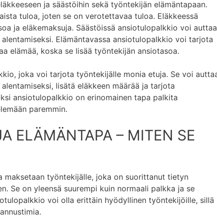
eläkkeeseen ja säästöihin sekä työntekijän elämäntapaan.
ista tuloa, joten se on verotettavaa tuloa. Eläkkeessä
asoa ja eläkemaksuja. Säästöissä ansiotulopalkkio voi auttaa
alentamiseksi. Elämäntavassa ansiotulopalkkio voi tarjota
aa elämää, koska se lisää työntekijän ansiotasoa.
kio, joka voi tarjota työntekijälle monia etuja. Se voi autta
lentamiseksi, lisätä eläkkeen määrää ja tarjota
si ansiotulopalkkio on erinomainen tapa palkita
telemään paremmin.
A ELÄMÄNTAPA – MITEN SE
a maksetaan työntekijälle, joka on suorittanut tietyn
en. Se on yleensä suurempi kuin normaali palkka ja se
lopalkkio voi olla erittäin hyödyllinen työntekijöille, sillä
kannustimia.