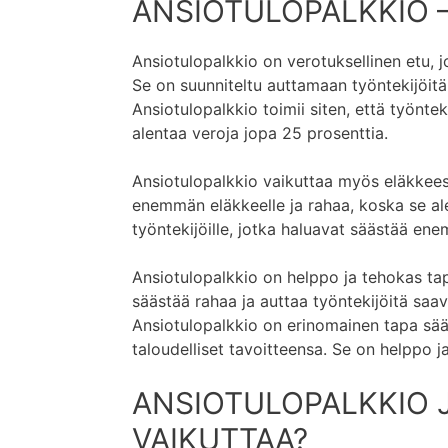
ANSIOTULOPALKKIO –
Ansiotulopalkkio on verotuksellinen etu, 
Se on suunniteltu auttamaan työntekijöitä j
Ansiotulopalkkio toimii siten, että työnt
alentaa veroja jopa 25 prosenttia.
Ansiotulopalkkio vaikuttaa myös eläkkees
enemmän eläkkeelle ja rahaa, koska se ale
työntekijöille, jotka haluavat säästää ene
Ansiotulopalkkio on helppo ja tehokas ta
säästää rahaa ja auttaa työntekijöitä saa
Ansiotulopalkkio on erinomainen tapa sää
taloudelliset tavoitteensa. Se on helppo j
ANSIOTULOPALKKIO J
VAIKUTTAA?