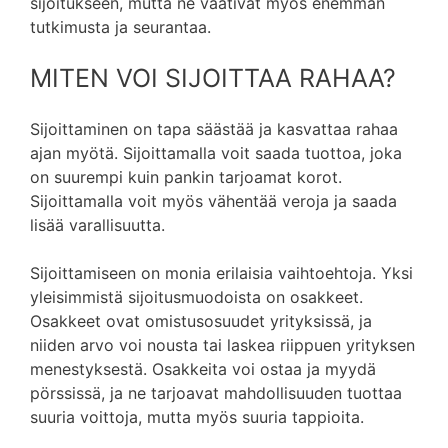
sijoitukseen, mutta ne vaativat myös enemmän
tutkimusta ja seurantaa.
MITEN VOI SIJOITTAA RAHAA?
Sijoittaminen on tapa säästää ja kasvattaa rahaa
ajan myötä. Sijoittamalla voit saada tuottoa, joka
on suurempi kuin pankin tarjoamat korot.
Sijoittamalla voit myös vähentää veroja ja saada
lisää varallisuutta.
Sijoittamiseen on monia erilaisia vaihtoehtoja. Yksi
yleisimmistä sijoitusmuodoista on osakkeet.
Osakkeet ovat omistusosuudet yrityksissä, ja
niiden arvo voi nousta tai laskea riippuen yrityksen
menestyksestä. Osakkeita voi ostaa ja myydä
pörssissä, ja ne tarjoavat mahdollisuuden tuottaa
suuria voittoja, mutta myös suuria tappioita.