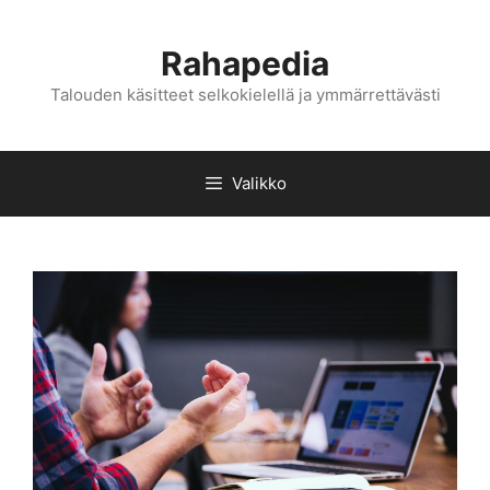
Siirry
sisältöön
Rahapedia
Talouden käsitteet selkokielellä ja ymmärrettävästi
Valikko