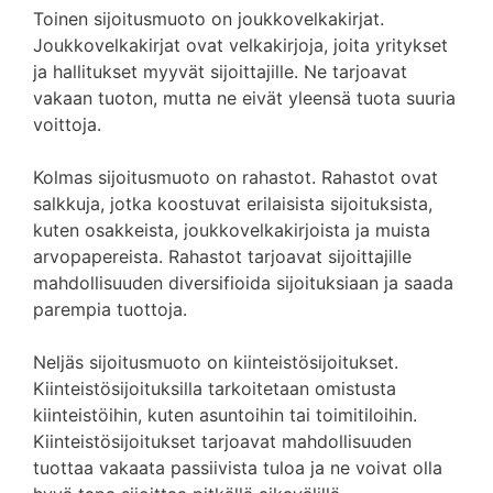
Toinen sijoitusmuoto on joukkovelkakirjat.
Joukkovelkakirjat ovat velkakirjoja, joita yritykset
ja hallitukset myyvät sijoittajille. Ne tarjoavat
vakaan tuoton, mutta ne eivät yleensä tuota suuria
voittoja.
Kolmas sijoitusmuoto on rahastot. Rahastot ovat
salkkuja, jotka koostuvat erilaisista sijoituksista,
kuten osakkeista, joukkovelkakirjoista ja muista
arvopapereista. Rahastot tarjoavat sijoittajille
mahdollisuuden diversifioida sijoituksiaan ja saada
parempia tuottoja.
Neljäs sijoitusmuoto on kiinteistösijoitukset.
Kiinteistösijoituksilla tarkoitetaan omistusta
kiinteistöihin, kuten asuntoihin tai toimitiloihin.
Kiinteistösijoitukset tarjoavat mahdollisuuden
tuottaa vakaata passiivista tuloa ja ne voivat olla