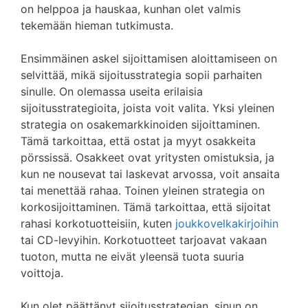
on helppoa ja hauskaa, kunhan olet valmis
tekemään hieman tutkimusta.
Ensimmäinen askel sijoittamisen aloittamiseen on
selvittää, mikä sijoitusstrategia sopii parhaiten
sinulle. On olemassa useita erilaisia
sijoitusstrategioita, joista voit valita. Yksi yleinen
strategia on osakemarkkinoiden sijoittaminen.
Tämä tarkoittaa, että ostat ja myyt osakkeita
pörssissä. Osakkeet ovat yritysten omistuksia, ja
kun ne nousevat tai laskevat arvossa, voit ansaita
tai menettää rahaa. Toinen yleinen strategia on
korkosijoittaminen. Tämä tarkoittaa, että sijoitat
rahasi korkotuotteisiin, kuten
joukkovelkakirjoihin
tai CD-levyihin. Korkotuotteet tarjoavat vakaan
tuoton, mutta ne eivät yleensä tuota suuria
voittoja.
Kun olet päättänyt sijoitusstrategian, sinun on