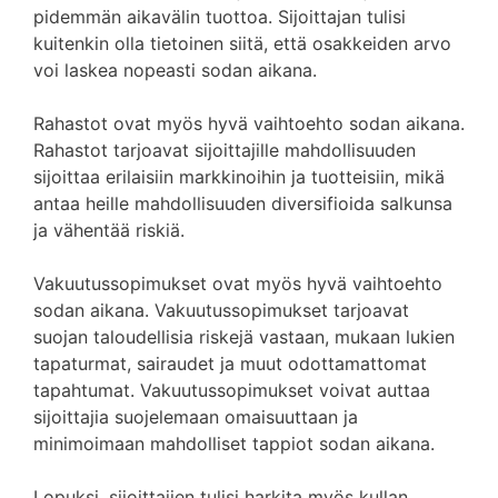
pidemmän aikavälin tuottoa. Sijoittajan tulisi
kuitenkin olla tietoinen siitä, että osakkeiden arvo
voi laskea nopeasti sodan aikana.
Rahastot ovat myös hyvä vaihtoehto sodan aikana.
Rahastot tarjoavat sijoittajille mahdollisuuden
sijoittaa erilaisiin markkinoihin ja tuotteisiin, mikä
antaa heille mahdollisuuden diversifioida salkunsa
ja vähentää riskiä.
Vakuutussopimukset ovat myös hyvä vaihtoehto
sodan aikana. Vakuutussopimukset tarjoavat
suojan taloudellisia riskejä vastaan, mukaan lukien
tapaturmat, sairaudet ja muut odottamattomat
tapahtumat. Vakuutussopimukset voivat auttaa
sijoittajia suojelemaan omaisuuttaan ja
minimoimaan mahdolliset tappiot sodan aikana.
Lopuksi, sijoittajien tulisi harkita myös kullan