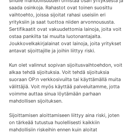
sinulle mahdollisuuden omistaa osan yrityksestä ja
saada osinkoja. Rahastot ovat toinen suosittu
vaihtoehto, joissa sijoitat rahasi useisiin eri
yrityksiin ja saat tuottoa niiden arvonnoususta.
Sertifikaatit ovat vakuudettomia lainoja, joita voit
ostaa pankilta tai muulta luotonantajalta.
Joukkovelkakirjalainat ovat lainoja, joita yritykset
antavat sijoittajille ja joihin liittyy riski.
Kun olet valinnut sopivan sijoitusvaihtoehdon, voit
alkaa tehdä sijoituksia. Voit tehdä sijoituksia
suoraan OP:n verkkosivuilta tai käyttämällä muita
välittäjiä. Voit myös käyttää palveluitamme, jotta
voimme auttaa sinua löytämään parhaan
mahdollisen sijoituksen.
Sijoittamisen aloittamiseen liittyy aina riski, joten
on tärkeää tutustua huolellisesti kaikkiin
mahdollisiin riskeihin ennen kuin aloitat