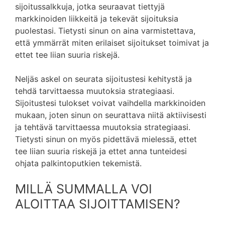
sijoitussalkkuja, jotka seuraavat tiettyjä
markkinoiden liikkeitä ja tekevät sijoituksia
puolestasi. Tietysti sinun on aina varmistettava,
että ymmärrät miten erilaiset sijoitukset toimivat ja
ettet tee liian suuria riskejä.
Neljäs askel on seurata sijoitustesi kehitystä ja
tehdä tarvittaessa muutoksia strategiaasi.
Sijoitustesi tulokset voivat vaihdella markkinoiden
mukaan, joten sinun on seurattava niitä aktiivisesti
ja tehtävä tarvittaessa muutoksia strategiaasi.
Tietysti sinun on myös pidettävä mielessä, ettet
tee liian suuria riskejä ja ettet anna tunteidesi
ohjata palkintoputkien tekemistä.
MILLÄ SUMMALLA VOI
ALOITTAA SIJOITTAMISEN?