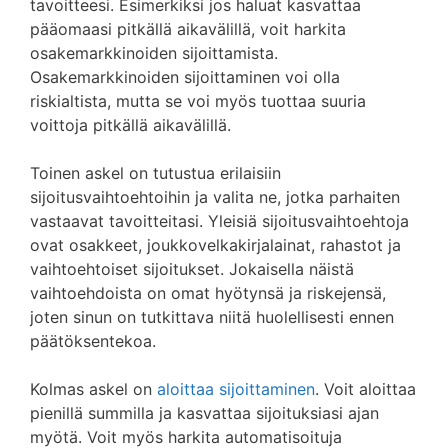
tavoitteesi. Esimerkiksi jos haluat kasvattaa
pääomaasi pitkällä aikavälillä, voit harkita
osakemarkkinoiden sijoittamista.
Osakemarkkinoiden sijoittaminen voi olla
riskialtista, mutta se voi myös tuottaa suuria
voittoja pitkällä aikavälillä.
Toinen askel on tutustua erilaisiin
sijoitusvaihtoehtoihin ja valita ne, jotka parhaiten
vastaavat tavoitteitasi. Yleisiä sijoitusvaihtoehtoja
ovat osakkeet, joukkovelkakirjalainat, rahastot ja
vaihtoehtoiset sijoitukset. Jokaisella näistä
vaihtoehdoista on omat hyötynsä ja riskejensä,
joten sinun on tutkittava niitä huolellisesti ennen
päätöksentekoa.
Kolmas askel on
aloittaa sijoittaminen
. Voit aloittaa
pienillä summilla ja kasvattaa sijoituksiasi ajan
myötä. Voit myös harkita automatisoituja