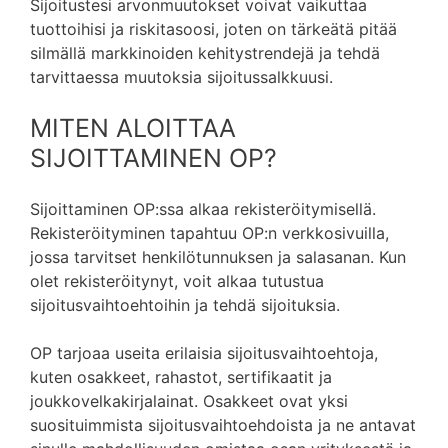
Sijoitustesi arvonmuutokset voivat vaikuttaa
tuottoihisi ja riskitasoosi, joten on tärkeätä pitää
silmällä markkinoiden kehitystrendejä ja tehdä
tarvittaessa muutoksia sijoitussalkkuusi.
MITEN ALOITTAA
SIJOITTAMINEN OP?
Sijoittaminen OP:ssa alkaa rekisteröitymisellä.
Rekisteröityminen tapahtuu OP:n verkkosivuilla,
jossa tarvitset henkilötunnuksen ja salasanan. Kun
olet rekisteröitynyt, voit alkaa tutustua
sijoitusvaihtoehtoihin ja tehdä sijoituksia.
OP tarjoaa useita erilaisia sijoitusvaihtoehtoja,
kuten osakkeet, rahastot, sertifikaatit ja
joukkovelkakirjalainat. Osakkeet ovat yksi
suosituimmista sijoitusvaihtoehdoista ja ne antavat