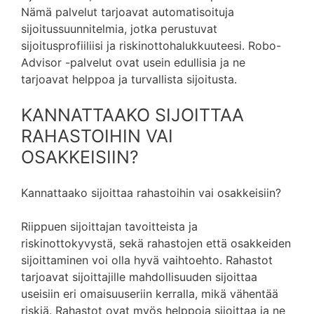
Nämä palvelut tarjoavat automatisoituja
sijoitussuunnitelmia, jotka perustuvat
sijoitusprofiiliisi ja riskinottohalukkuuteesi. Robo-
Advisor -palvelut ovat usein edullisia ja ne
tarjoavat helppoa ja turvallista sijoitusta.
KANNATTAAKO SIJOITTAA
RAHASTOIHIN VAI
OSAKKEISIIN?
Kannattaako sijoittaa rahastoihin vai osakkeisiin?
Riippuen sijoittajan tavoitteista ja
riskinottokyvystä, sekä rahastojen että osakkeiden
sijoittaminen voi olla hyvä vaihtoehto. Rahastot
tarjoavat sijoittajille mahdollisuuden sijoittaa
useisiin eri omaisuuseriin kerralla, mikä vähentää
riskiä. Rahastot ovat myös helppoja sijoittaa ja ne