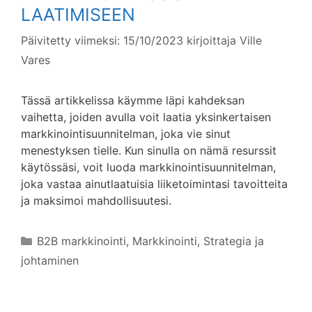
LAATIMISEEN
Päivitetty viimeksi: 15/10/2023
kirjoittaja
Ville
Vares
Tässä artikkelissa käymme läpi kahdeksan
vaihetta, joiden avulla voit laatia yksinkertaisen
markkinointisuunnitelman, joka vie sinut
menestyksen tielle. Kun sinulla on nämä resurssit
käytössäsi, voit luoda markkinointisuunnitelman,
joka vastaa ainutlaatuisia liiketoimintasi tavoitteita
ja maksimoi mahdollisuutesi.
Kategoriat
B2B markkinointi
,
Markkinointi
,
Strategia ja
johtaminen