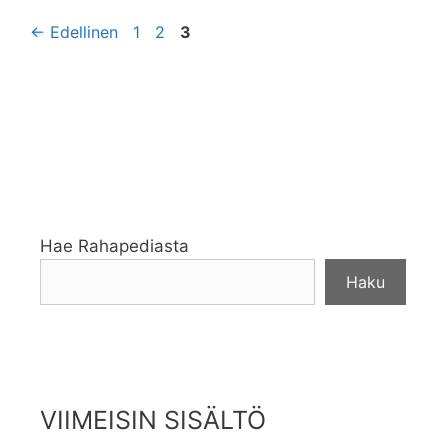
Sivu
Sivu
Sivu
←
Edellinen
1
2
3
Hae Rahapediasta
Haku
VIIMEISIN SISÄLTÖ