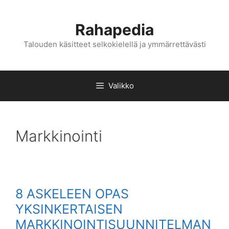
Siirry
sisältöön
Rahapedia
Talouden käsitteet selkokielellä ja ymmärrettävästi
Valikko
Markkinointi
8 ASKELEEN OPAS
YKSINKERTAISEN
MARKKINOINTISUUNNITELMAN