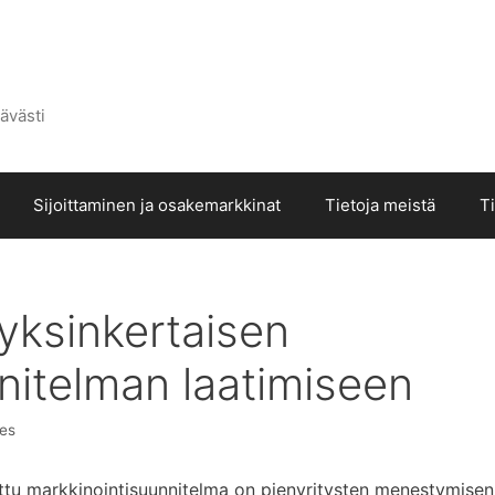
ävästi
Sijoittaminen ja osakemarkkinat
Tietoja meistä
T
yksinkertaisen
nitelman laatimiseen
res
ittu markkinointisuunnitelma on pienyritysten menestymisen