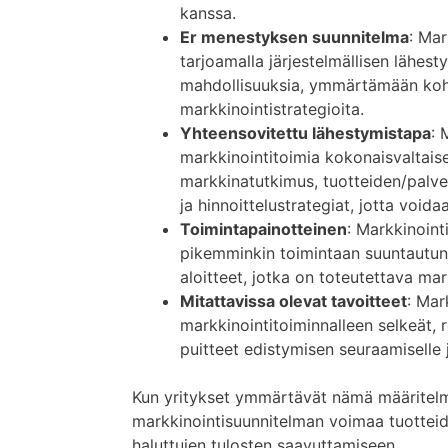
kanssa.
Er menestyksen suunnitelma
: Mar
tarjoamalla järjestelmällisen lähes
mahdollisuuksia, ymmärtämään koh
markkinointistrategioita.
Yhteensovitettu lähestymistapa
: 
markkinointitoimia kokonaisvaltaises
markkinatutkimus, tuotteiden/palvel
ja hinnoittelustrategiat, jotta void
Toimintapainotteinen
: Markkinoint
pikemminkin toimintaan suuntautunu
aloitteet, jotka on toteutettava ma
Mitattavissa olevat tavoitteet
: Mar
markkinointitoiminnalleen selkeät, re
puitteet edistymisen seuraamiselle 
Kun yritykset ymmärtävät nämä määritelm
markkinointisuunnitelman voimaa tuotteid
haluttujen tulosten saavuttamiseen.