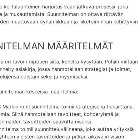
e kertaluonteinen harjoitus vaan jatkuva prosessi, joka
tia ja mukauttamista. Suunnitelman on oltava riittävän
iden muuttuvaan dynamiikkaan ja liiketoiminnan kehittyviin
NITELMAN MÄÄRITELMÄT
 eri tavoin riippuen siitä, keneltä kysytään. Pohjimmiltaan
nelty asiakirja, jossa hahmotellaan strategiat ja toimet,
lvelujensa edistämiseksi ja myymiseksi.
nnitelman keskeisiä määritelmiä:
: Markkinointisuunnitelma toimii strategisena tiekarttana,
imia. Siinä hahmotellaan tavoitteet, kohderyhmä ja
an näiden tavoitteiden saavuttamiseksi.
nnitelma toimii suunnitteluvälineenä, joka auttaa yrityksiä
teen yleisten tavoitteiden ja pitkän aikavälin vision