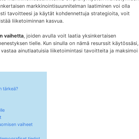
inkertaisen markkinointisuunnitelman laatiminen voi olla
ti tavoitteesi ja käytät kohdennettuja strategioita, voit
stää liiketoiminnan kasvua.
 vaihetta
, joiden avulla voit laatia yksinkertaisen
enestyksen tielle. Kun sinulla on nämä resurssit käytössäsi,
vastaa ainutlaatuisia liiketoimintasi tavoitteita ja maksimoi
n tärkeä?
lle
t
luomisen vaiheet
demografiset tiedot.