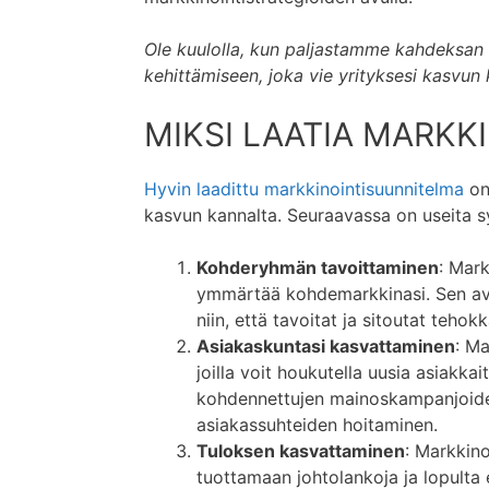
Ole kuulolla, kun paljastamme kahdeksan 
kehittämiseen, joka vie yrityksesi kasvun k
MIKSI LAATIA MARKK
Hyvin laadittu markkinointisuunnitelma
on
kasvun kannalta. Seuraavassa on useita sy
Kohderyhmän tavoittaminen
: Mark
ymmärtää kohdemarkkinasi. Sen avul
niin, että tavoitat ja sitoutat tehok
Asiakaskuntasi kasvattaminen
: Ma
joilla voit houkutella uusia asiakkai
kohdennettujen mainoskampanjoiden
asiakassuhteiden hoitaminen.
Tuloksen kasvattaminen
: Markkino
tuottamaan johtolankoja ja lopulta