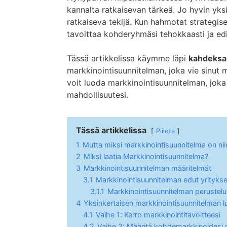
kannalta ratkaisevan tärkeä. Jo hyvin yks
ratkaiseva tekijä. Kun hahmotat strategises
tavoittaa kohderyhmäsi tehokkaasti ja edi
Tässä artikkelissa käymme läpi
kahdeksan
markkinointisuunnitelman, joka vie sinut m
voit luoda markkinointisuunnitelman, joka 
mahdollisuutesi.
Tässä artikkelissa
Piilota
1
Mutta miksi markkinointisuunnitelma on nii
2
Miksi laatia Markkinointisuunnitelma?
3
Markkinointisuunnitelman määritelmät
3.1
Markkinointisuunnitelman edut yritykse
3.1.1
Markkinointisuunnitelman perustelu
4
Yksinkertaisen markkinointisuunnitelman 
4.1
Vaihe 1: Kerro markkinointitavoitteesi
4.2
Vaihe 2: Määritä kohdemarkkinoidesi 