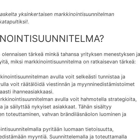
askelta yksinkertaisen markkinointisuunnitelman
atapultiksi!
.
INOINTISUUNNITELMA?
 olennaisen tärkeä minkä tahansa yrityksen menestyksen j
itä, miksi markkinointisuunnitelma on ratkaisevan tärkeä:
kinointisuunnitelman avulla voit selkeästi tunnistaa ja
la voit räätälöidä viestinnän ja myynninedistämistoimet
kaasti ihanneasiakkaasi.
rkkinointisuunnitelman avulla voit hahmotella strategioita,
ta ja säilyttää nykyiset asiakkaat. Tähän sisältyy
 toteuttaminen, vahvan brändiläsnäolon luominen ja
intisuunnitelmalla pyritään luomaan tietoisuutta,
 edistämään myyntiä. Suunnittelemalla ja toteuttamalla