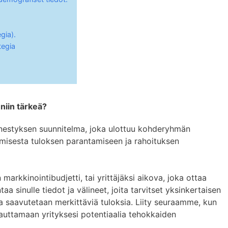
gia).
tegia
niin tärkeä?
enestyksen suunnitelma, joka ulottuu kohderyhmän
amisesta tuloksen parantamiseen ja rahoituksen
en markkinointibudjetti, tai yrittäjäksi aikova, joka ottaa
aa sinulle tiedot ja välineet, joita tarvitset yksinkertaisen
la saavutetaan merkittäviä tuloksia. Liity seuraamme, kun
auttamaan yrityksesi potentiaalia tehokkaiden