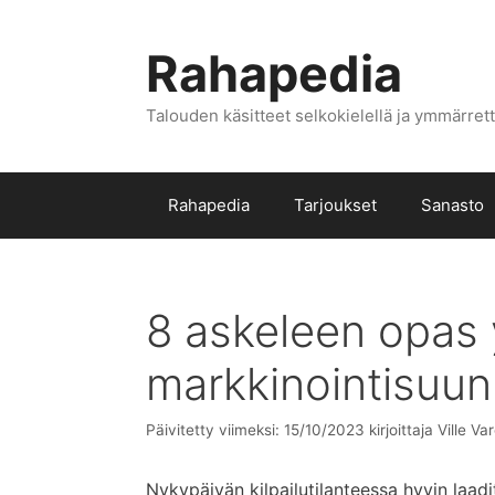
Siirry
sisältöön
Rahapedia
Talouden käsitteet selkokielellä ja ymmärrett
Rahapedia
Tarjoukset
Sanasto
8 askeleen opas 
markkinointisuun
Päivitetty viimeksi: 15/10/2023
kirjoittaja
Ville Va
Nykypäivän kilpailutilanteessa hyvin laad