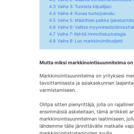
4.3
Vaihe 3: Tunnista kilpailijasi
4.4
Vaihe 4: Kuvaa tuote/palvelu.
4.5
Vaihe 5: Määrittele paikka (jakelustrate
4.6
Vaihe 6: Valitse myynninedistämisstra
4.7
Vaihe 7: Kehitä hinnoittelustrategia
4.8
Vaihe 8: Luo markkinointibudjetti
Mutta miksi markkinointisuunnitelma on 
Markkinointisuunnitelma on yrityksesi m
tavoittamisesta ja asiakaskunnan laajent
varmistamiseen.
Olitpa sitten pienyrittäjä, jolla on rajallin
ensimmäisiä askeleitaan, tämä artikkeli ant
markkinointisuunnitelman laatimiseen, jol
lähdemme tälle jännittävälle matkalle vap
markkinointistrategioiden avulla.