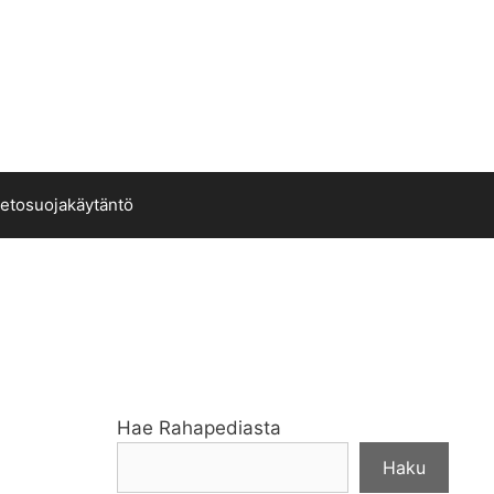
ietosuojakäytäntö
Hae Rahapediasta
Haku