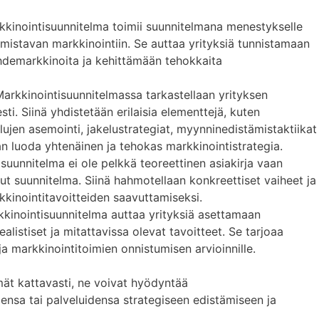
kkinointisuunnitelma toimii suunnitelmana menestykselle
tymistavan markkinointiin. Se auttaa yrityksiä tunnistamaan
demarkkinoita ja kehittämään tehokkaita
Markkinointisuunnitelmassa tarkastellaan yrityksen
ti. Siinä yhdistetään erilaisia elementtejä, kuten
ujen asemointi, jakelustrategiat, myynninedistämistaktiikat
aan luoda yhtenäinen ja tehokas markkinointistrategia.
isuunnitelma ei ole pelkkä teoreettinen asiakirja vaan
t suunnitelma. Siinä hahmotellaan konkreettiset vaiheet ja
rkkinointitavoitteiden saavuttamiseksi.
kkinointisuunnitelma auttaa yrityksiä asettamaan
alistiset ja mitattavissa olevat tavoitteet. Se tarjoaa
ja markkinointitoimien onnistumisen arvioinnille.
ät kattavasti, ne voivat hyödyntää
ensa tai palveluidensa strategiseen edistämiseen ja