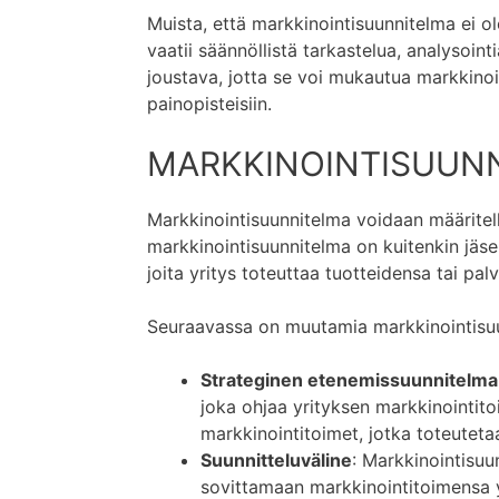
Muista, että markkinointisuunnitelma ei ol
vaatii säännöllistä tarkastelua, analysoin
joustava, jotta se voi mukautua markkino
painopisteisiin.
MARKKINOINTISUUN
Markkinointisuunnitelma voidaan määritellä
markkinointisuunnitelma on kuitenkin jäsen
joita yritys toteuttaa tuotteidensa tai pa
Seuraavassa on muutamia markkinointisuu
Strateginen etenemissuunnitelma
joka ohjaa yrityksen markkinointito
markkinointitoimet, jotka toteuteta
Suunnitteluväline
: Markkinointisuu
sovittamaan markkinointitoimensa yh