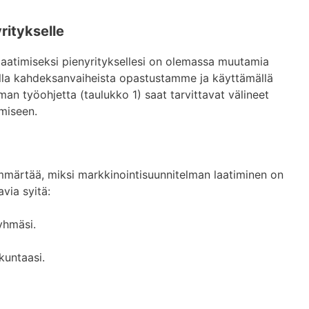
ritykselle
laatimiseksi pienyrityksellesi on olemassa muutamia
alla kahdeksanvaiheista opastustamme ja käyttämällä
an työohjetta (taulukko 1) saat tarvittavat välineet
miseen.
 ymmärtää, miksi markkinointisuunnitelman laatiminen on
avia syitä:
yhmäsi.
kuntaasi.