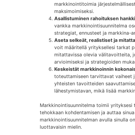
markkinointitoimia järjestelmällise
maksimoimiseksi.
Asallistuminen rahoituksen hank
vankka markkinointisuunnitelma oso
strategiat, ennusteet ja markkina-a
Aseta selkeät, realistiset ja mitatt
voit määritellä yrityksellesi tarkat
mitattavissa olevia välitavoitteita,
arvioimiseksi ja strategioiden muka
Keskeistät markkinoinnin kokonai
toteuttamiseen tarvittavat vaiheet ja
yhteisten tavoitteiden saavuttamis
lähestymistavan, mikä lisää markki
Markkinointisuunnitelma toimii yrityksesi 
tehokkaan kohdentamisen ja auttaa sinua 
markkinointisuunnitelman avulla sinulla on 
luottavaisin mielin.