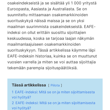
osakeindekseistä ja se sisältää yli 1 000 yritystä
Euroopasta, Aasiasta ja Australiasta. Se on
suunniteltu mittaamaan osakemarkkinoiden
suorituskykyä näissä maissa ja se on yksi
maailman suurimmista osakeindekseistä. EAFE-
indeksi on ollut erittäin suosittu sijoittajien
keskuudessa, koska se tarjoaa laajan näkymän
maailmanlaajuiseen osakemarkkinoiden
suorituskykyyn. Tässä artikkelissa käymme läpi
EAFE-indeksin historiaa, kuinka se on muuttunut
vuosien varrella ja miten se voi auttaa sijoittajia
tekemään parempia sijoituspäätöksiä.
Tässä artikkelissa
Piilota
1
EAFE-indeksi: Mitä se on ja miten sijoittamisesta
voi hyötyä?
2
EAFE-indeksi: Mitä se on ja miten sijoittamisesta
voi hyötyä?