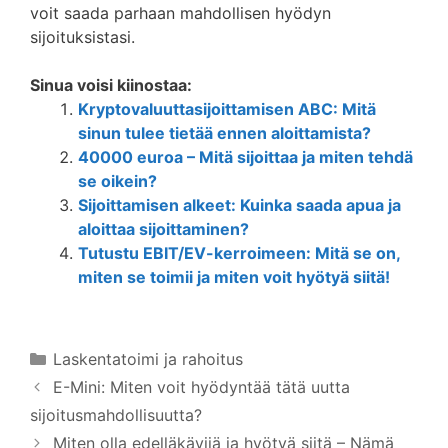
voit saada parhaan mahdollisen hyödyn
sijoituksistasi.
Sinua voisi kiinostaa:
Kryptovaluuttasijoittamisen ABC: Mitä
sinun tulee tietää ennen aloittamista?
40000 euroa – Mitä sijoittaa ja miten tehdä
se oikein?
Sijoittamisen alkeet: Kuinka saada apua ja
aloittaa sijoittaminen?
Tutustu EBIT/EV-kerroimeen: Mitä se on,
miten se toimii ja miten voit hyötyä siitä!
Kategoriat
Laskentatoimi ja rahoitus
E-Mini: Miten voit hyödyntää tätä uutta
sijoitusmahdollisuutta?
Miten olla edelläkävijä ja hyötyä siitä – Nämä