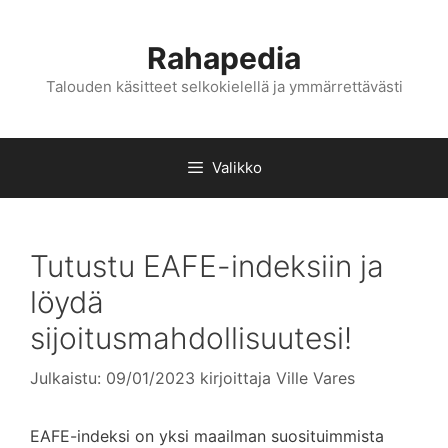
Siirry
sisältöön
Rahapedia
Talouden käsitteet selkokielellä ja ymmärrettävästi
Valikko
Tutustu EAFE-indeksiin ja
löydä
sijoitusmahdollisuutesi!
Julkaistu: 09/01/2023
kirjoittaja
Ville Vares
EAFE-indeksi on yksi maailman suosituimmista