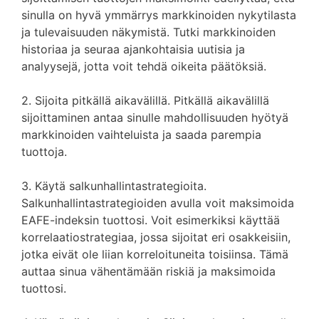
sinulla on hyvä ymmärrys markkinoiden nykytilasta
ja tulevaisuuden näkymistä. Tutki markkinoiden
historiaa ja seuraa ajankohtaisia uutisia ja
analyysejä, jotta voit tehdä oikeita päätöksiä.
2. Sijoita pitkällä aikavälillä. Pitkällä aikavälillä
sijoittaminen antaa sinulle mahdollisuuden hyötyä
markkinoiden vaihteluista ja saada parempia
tuottoja.
3. Käytä salkunhallintastrategioita.
Salkunhallintastrategioiden avulla voit maksimoida
EAFE-indeksin tuottosi. Voit esimerkiksi käyttää
korrelaatiostrategiaa, jossa sijoitat eri osakkeisiin,
jotka eivät ole liian korreloituneita toisiinsa. Tämä
auttaa sinua vähentämään riskiä ja maksimoida
tuottosi.