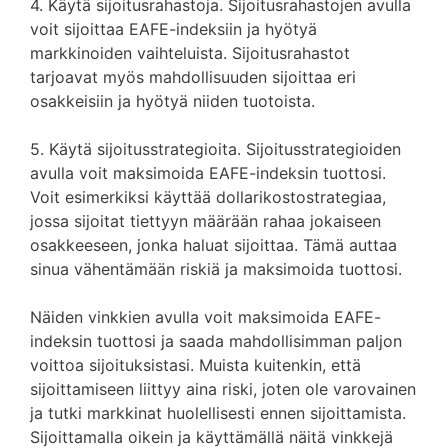
4. Käytä sijoitusrahastoja. Sijoitusrahastojen avulla
voit sijoittaa EAFE-indeksiin ja hyötyä
markkinoiden vaihteluista. Sijoitusrahastot
tarjoavat myös mahdollisuuden sijoittaa eri
osakkeisiin ja hyötyä niiden tuotoista.
5. Käytä sijoitusstrategioita. Sijoitusstrategioiden
avulla voit maksimoida EAFE-indeksin tuottosi.
Voit esimerkiksi käyttää dollarikostostrategiaa,
jossa sijoitat tiettyyn määrään rahaa jokaiseen
osakkeeseen, jonka haluat sijoittaa. Tämä auttaa
sinua vähentämään riskiä ja maksimoida tuottosi.
Näiden vinkkien avulla voit maksimoida EAFE-
indeksin tuottosi ja saada mahdollisimman paljon
voittoa sijoituksistasi. Muista kuitenkin, että
sijoittamiseen liittyy aina riski, joten ole varovainen
ja tutki markkinat huolellisesti ennen sijoittamista.
Sijoittamalla oikein ja käyttämällä näitä vinkkejä