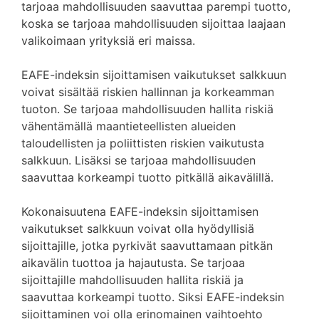
tarjoaa mahdollisuuden saavuttaa parempi tuotto,
koska se tarjoaa mahdollisuuden sijoittaa laajaan
valikoimaan yrityksiä eri maissa.
EAFE-indeksin sijoittamisen vaikutukset salkkuun
voivat sisältää riskien hallinnan ja korkeamman
tuoton. Se tarjoaa mahdollisuuden hallita riskiä
vähentämällä maantieteellisten alueiden
taloudellisten ja poliittisten riskien vaikutusta
salkkuun. Lisäksi se tarjoaa mahdollisuuden
saavuttaa korkeampi tuotto pitkällä aikavälillä.
Kokonaisuutena EAFE-indeksin sijoittamisen
vaikutukset salkkuun voivat olla hyödyllisiä
sijoittajille, jotka pyrkivät saavuttamaan pitkän
aikavälin tuottoa ja hajautusta. Se tarjoaa
sijoittajille mahdollisuuden hallita riskiä ja
saavuttaa korkeampi tuotto. Siksi EAFE-indeksin
sijoittaminen voi olla erinomainen vaihtoehto