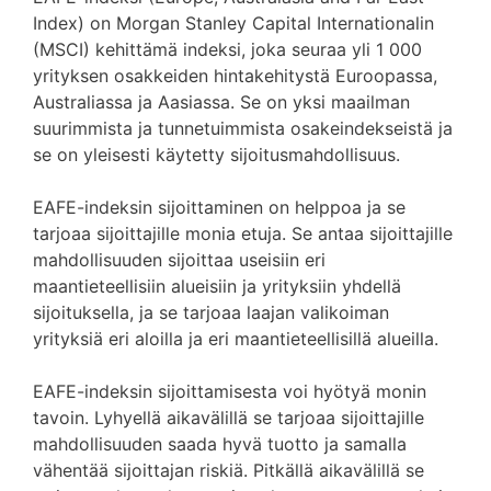
Index) on Morgan Stanley Capital Internationalin
(MSCI) kehittämä indeksi, joka seuraa yli 1 000
yrityksen osakkeiden hintakehitystä Euroopassa,
Australiassa ja Aasiassa. Se on yksi maailman
suurimmista ja tunnetuimmista osakeindekseistä ja
se on yleisesti käytetty sijoitusmahdollisuus.
EAFE-indeksin sijoittaminen on helppoa ja se
tarjoaa sijoittajille monia etuja. Se antaa sijoittajille
mahdollisuuden sijoittaa useisiin eri
maantieteellisiin alueisiin ja yrityksiin yhdellä
sijoituksella, ja se tarjoaa laajan valikoiman
yrityksiä eri aloilla ja eri maantieteellisillä alueilla.
EAFE-indeksin sijoittamisesta voi hyötyä monin
tavoin. Lyhyellä aikavälillä se tarjoaa sijoittajille
mahdollisuuden saada hyvä tuotto ja samalla
vähentää sijoittajan riskiä. Pitkällä aikavälillä se