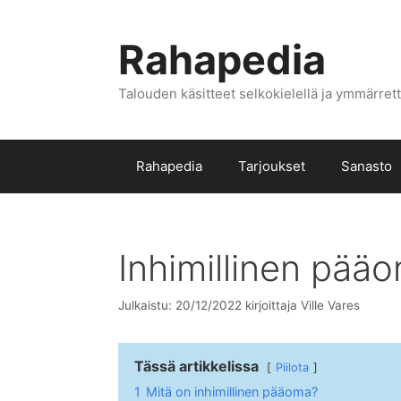
Siirry
sisältöön
Rahapedia
Talouden käsitteet selkokielellä ja ymmärrett
Rahapedia
Tarjoukset
Sanasto
Inhimillinen pää
Julkaistu: 20/12/2022
kirjoittaja
Ville Vares
Tässä artikkelissa
Piilota
1
Mitä on inhimillinen pääoma?