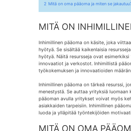
2
Mitä on oma pääoma ja miten se jakautuu
MITÄ ON INHIMILLIN
Inhimillinen pääoma on käsite, joka viitta
hyötyä. Se sisältää kaikenlaisia ​​resursse
hyötyä. Näitä resursseja ovat esimerkiksi 
innovaatiot ja verkostot. Inhimillistä pää
työkokemuksen ja innovaatioiden määrän 
Inhimillinen pääoma on tärkeä resurssi, jo
menestystä. Se auttaa yrityksiä luomaan k
pääoman avulla yritykset voivat myös kehit
asiakkaiden tarpeisiin. Inhimillinen pääom
luoda ja ylläpitää työntekijöiden motivaat
MITÄ ON OMA PÄÄOM