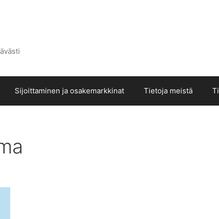
ävästi
Sijoittaminen ja osakemarkkinat
Tietoja meistä
T
oma