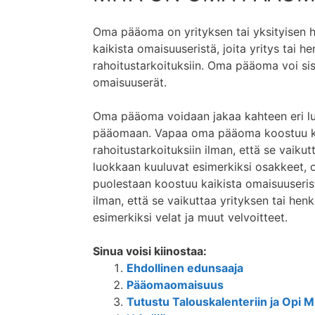
Oma pääoma on yrityksen tai yksityisen 
kaikista omaisuuseristä, joita yritys tai h
rahoitustarkoituksiin. Oma pääoma voi sis
omaisuuserät.
Oma pääoma voidaan jakaa kahteen eri 
pääomaan. Vapaa oma pääoma koostuu kaiki
rahoitustarkoituksiin ilman, että se vaiku
luokkaan kuuluvat esimerkiksi osakkeet,
puolestaan koostuu kaikista omaisuuseristä,
ilman, että se vaikuttaa yrityksen tai he
esimerkiksi velat ja muut velvoitteet.
Sinua voisi kiinostaa:
Ehdollinen edunsaaja
Pääomaomaisuus
Tutustu Talouskalenteriin ja Opi 