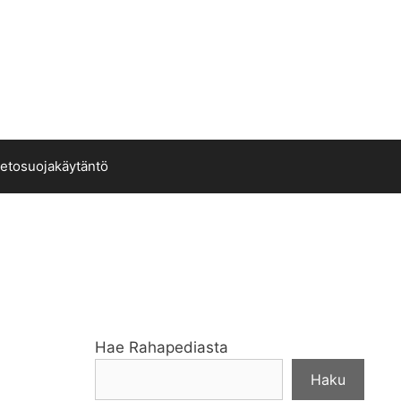
ietosuojakäytäntö
Hae Rahapediasta
Haku