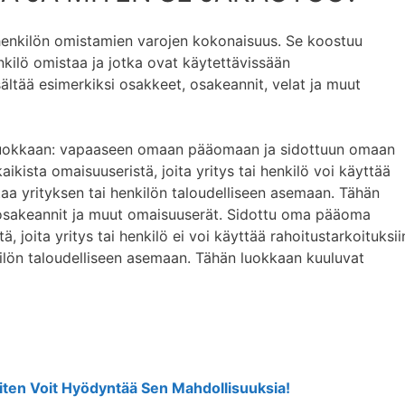
henkilön omistamien varojen kokonaisuus. Se koostuu
enkilö omistaa ja jotka ovat käytettävissään
ältää esimerkiksi osakkeet, osakeannit, velat ja muut
luokkaan: vapaaseen omaan pääomaan ja sidottuun omaan
sta omaisuuseristä, joita yritys tai henkilö voi käyttää
ttaa yrityksen tai henkilön taloudelliseen asemaan. Tähän
 osakeannit ja muut omaisuuserät. Sidottu oma pääoma
 joita yritys tai henkilö ei voi käyttää rahoitustarkoituksii
nkilön taloudelliseen asemaan. Tähän luokkaan kuuluvat
Miten Voit Hyödyntää Sen Mahdollisuuksia!