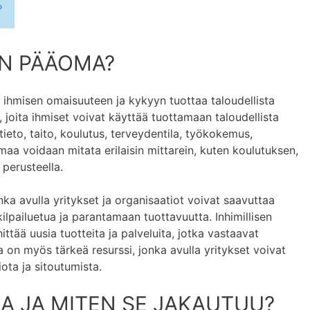
?
EN PÄÄOMA?
a ihmisen omaisuuteen ja kykyyn tuottaa taloudellista
ja, joita ihmiset voivat käyttää tuottamaan taloudellista
tieto, taito, koulutus, terveydentila, työkokemus,
omaa voidaan mitata erilaisin mittarein, kuten koulutuksen,
perusteella.
nka avulla yritykset ja organisaatiot voivat saavuttaa
ilpailuetua ja parantamaan tuottavuutta. Inhimillisen
tää uusia tuotteita ja palveluita, jotka vastaavat
a on myös tärkeä resurssi, jonka avulla yritykset voivat
iota ja sitoutumista.
A JA MITEN SE JAKAUTUU?