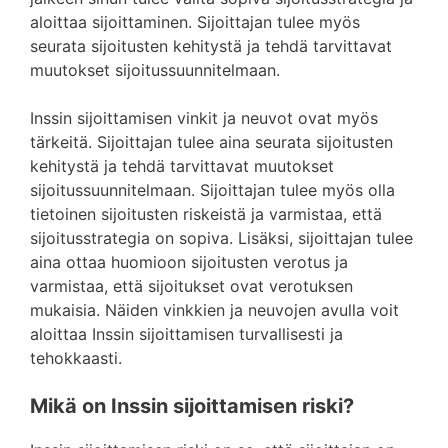
aloittaa sijoittaminen. Sijoittajan tulee myös
seurata sijoitusten kehitystä ja tehdä tarvittavat
muutokset sijoitussuunnitelmaan.
Inssin sijoittamisen vinkit ja neuvot ovat myös
tärkeitä. Sijoittajan tulee aina seurata sijoitusten
kehitystä ja tehdä tarvittavat muutokset
sijoitussuunnitelmaan. Sijoittajan tulee myös olla
tietoinen sijoitusten riskeistä ja varmistaa, että
sijoitusstrategia on sopiva. Lisäksi, sijoittajan tulee
aina ottaa huomioon sijoitusten verotus ja
varmistaa, että sijoitukset ovat verotuksen
mukaisia. Näiden vinkkien ja neuvojen avulla voit
aloittaa Inssin sijoittamisen turvallisesti ja
tehokkaasti.
Mikä on Inssin sijoittamisen riski?