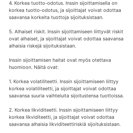
4. Korkea tuotto-odotus. Inssin sijoittamisella on
korkea tuotto-odotus, ja sijoittajat voivat odottaa
saavansa korkeita tuottoja sijoituksistaan.
5. Alhaiset riskit. Inssin sijoittamiseen liittyvät riskit
ovat alhaiset, ja sijoittajat voivat odottaa saavansa
alhaisia riskejä sijoituksistaan.
Inssin sijoittamisen haitat ovat myös otettava
huomioon. Näitä ovat:
1. Korkea volatiliteetti. Inssin sijoittamiseen liittyy
korkea volatiliteetti, ja sijoittajat voivat odottaa
saavansa suuria vaihteluita sijoitustensa tuottoissa.
2. Korkea likviditeetti. Inssin sijoittamiseen liittyy
korkea likviditeetti, ja sijoittajat voivat odottaa
saavansa alhaisia likviditeettiriskiä sijoituksistaan.