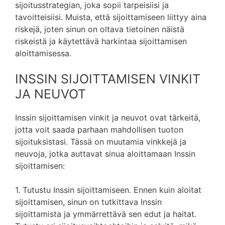
sijoitusstrategian, joka sopii tarpeisiisi ja
tavoitteisiisi. Muista, että sijoittamiseen liittyy aina
riskejä, joten sinun on oltava tietoinen näistä
riskeistä ja käytettävä harkintaa sijoittamisen
aloittamisessa.
INSSIN SIJOITTAMISEN VINKIT
JA NEUVOT
Inssin sijoittamisen vinkit ja neuvot ovat tärkeitä,
jotta voit saada parhaan mahdollisen tuoton
sijoituksistasi. Tässä on muutamia vinkkejä ja
neuvoja, jotka auttavat sinua aloittamaan Inssin
sijoittamisen:
1. Tutustu Inssin sijoittamiseen. Ennen kuin aloitat
sijoittamisen, sinun on tutkittava Inssin
sijoittamista ja ymmärrettävä sen edut ja haitat.