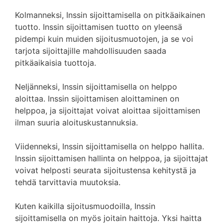
Kolmanneksi, Inssin sijoittamisella on pitkäaikainen
tuotto. Inssin sijoittamisen tuotto on yleensä
pidempi kuin muiden sijoitusmuotojen, ja se voi
tarjota sijoittajille mahdollisuuden saada
pitkäaikaisia tuottoja.
Neljänneksi, Inssin sijoittamisella on helppo
aloittaa. Inssin sijoittamisen aloittaminen on
helppoa, ja sijoittajat voivat aloittaa sijoittamisen
ilman suuria aloituskustannuksia.
Viidenneksi, Inssin sijoittamisella on helppo hallita.
Inssin sijoittamisen hallinta on helppoa, ja sijoittajat
voivat helposti seurata sijoitustensa kehitystä ja
tehdä tarvittavia muutoksia.
Kuten kaikilla sijoitusmuodoilla, Inssin
sijoittamisella on myös joitain haittoja. Yksi haitta