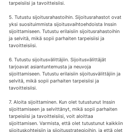
tarpeisiisi ja tavoitteisiisi.
5. Tutustu sijoitusrahastoihin. Sijoitusrahastot ovat
yksi suosituimmista sijoitusvaihtoehdoista Inssin
sijoittamiseen. Tutustu erilaisiin sijoitusrahastoihin
ja selvitä, mikä sopii parhaiten tarpeisiisi ja
tavoitteisiisi.
6. Tutustu sijoitusvälittäjiin. Sijoitusvälittäjät
tarjoavat asiantuntemusta ja neuvoja
sijoittamiseen. Tutustu erilaisiin sijoitusvälittäjiin ja
selvitä, mikä sopii parhaiten tarpeisiisi ja
tavoitteisiisi.
7. Aloita sijoittaminen. Kun olet tutustunut Inssin
sijoittamiseen ja selvittänyt, mikä sopii parhaiten
tarpeisiisi ja tavoitteisiisi, voit aloittaa
sijoittamisen. Varmista, että olet tutustunut kaikkiin
sijoituskohteisiin ja sijoitusstrategioihin, ja että olet