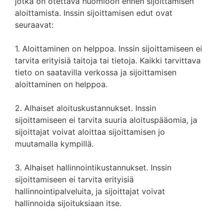
jotka on otettava huomioon ennen sijoittamisen
aloittamista. Inssin sijoittamisen edut ovat
seuraavat:
1. Aloittaminen on helppoa. Inssin sijoittamiseen ei
tarvita erityisiä taitoja tai tietoja. Kaikki tarvittava
tieto on saatavilla verkossa ja sijoittamisen
aloittaminen on helppoa.
2. Alhaiset aloituskustannukset. Inssin
sijoittamiseen ei tarvita suuria aloituspääomia, ja
sijoittajat voivat aloittaa sijoittamisen jo
muutamalla kympillä.
3. Alhaiset hallinnointikustannukset. Inssin
sijoittamiseen ei tarvita erityisiä
hallinnointipalveluita, ja sijoittajat voivat
hallinnoida sijoituksiaan itse.