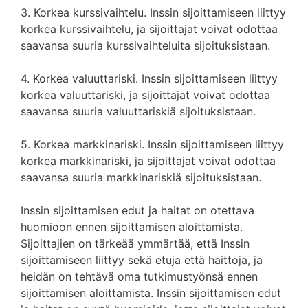
3. Korkea kurssivaihtelu. Inssin sijoittamiseen liittyy
korkea kurssivaihtelu, ja sijoittajat voivat odottaa
saavansa suuria kurssivaihteluita sijoituksistaan.
4. Korkea valuuttariski. Inssin sijoittamiseen liittyy
korkea valuuttariski, ja sijoittajat voivat odottaa
saavansa suuria valuuttariskiä sijoituksistaan.
5. Korkea markkinariski. Inssin sijoittamiseen liittyy
korkea markkinariski, ja sijoittajat voivat odottaa
saavansa suuria markkinariskiä sijoituksistaan.
Inssin sijoittamisen edut ja haitat on otettava
huomioon ennen sijoittamisen aloittamista.
Sijoittajien on tärkeää ymmärtää, että Inssin
sijoittamiseen liittyy sekä etuja että haittoja, ja
heidän on tehtävä oma tutkimustyönsä ennen
sijoittamisen aloittamista. Inssin sijoittamisen edut