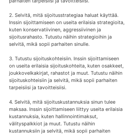
parhaiten tarpeisiisi ja tavoitteisiisi.
2. Selvitä, mitä sijoitusstrategiaa haluat käyttää.
Inssin sijoittamiseen on useita erilaisia strategioita,
kuten konservatiivinen, aggressiivinen ja
sijoitusrahasto. Tutustu näihin strategioihin ja
selvitä, mikä sopii parhaiten sinulle.
3. Tutustu sijoituskohteisiin. Inssin sijoittamiseen
on useita erilaisia sijoituskohteita, kuten osakkeet,
joukkovelkakirjat, rahastot ja muut. Tutustu näihin
sijoituskohteisiin ja selvitä, mikä sopii parhaiten
tarpeisiisi ja tavoitteisiisi.
4. Selvitä, mitä sijoituskustannuksia sinun tulee
maksaa. Inssin sijoittamiseen liittyy useita erilaisia
kustannuksia, kuten hallinnointimaksut,
välityspalkkiot ja muut. Tutustu näihin
kustannuksiin ja selvitä, mikä sopii parhaiten