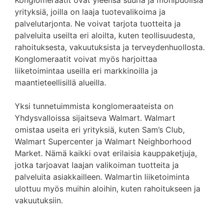
yrityksiä, joilla on laaja tuotevalikoima ja
palvelutarjonta. Ne voivat tarjota tuotteita ja
palveluita useilta eri aloilta, kuten teollisuudesta,
rahoituksesta, vakuutuksista ja terveydenhuollosta.
Konglomeraatit voivat myös harjoittaa
liiketoimintaa useilla eri markkinoilla ja
maantieteellisillä alueilla.
Yksi tunnetuimmista konglomeraateista on
Yhdysvalloissa sijaitseva Walmart. Walmart
omistaa useita eri yrityksiä, kuten Sam’s Club,
Walmart Supercenter ja Walmart Neighborhood
Market. Nämä kaikki ovat erilaisia ​​kauppaketjuja,
jotka tarjoavat laajan valikoiman tuotteita ja
palveluita asiakkailleen. Walmartin liiketoiminta
ulottuu myös muihin aloihin, kuten rahoitukseen ja
vakuutuksiin.