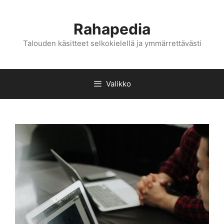
Siirry
sisältöön
Rahapedia
Talouden käsitteet selkokielellä ja ymmärrettävästi
Valikko