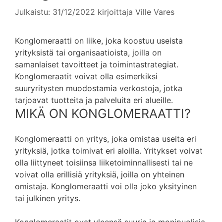
Julkaistu: 31/12/2022
kirjoittaja
Ville Vares
Konglomeraatti on liike, joka koostuu useista
yrityksistä tai organisaatioista, joilla on
samanlaiset tavoitteet ja toimintastrategiat.
Konglomeraatit voivat olla esimerkiksi
suuryritysten muodostamia verkostoja, jotka
tarjoavat tuotteita ja palveluita eri alueille.
MIKÄ ON KONGLOMERAATTI?
Konglomeraatti on yritys, joka omistaa useita eri
yrityksiä, jotka toimivat eri aloilla. Yritykset voivat
olla liittyneet toisiinsa liiketoiminnallisesti tai ne
voivat olla erillisiä yrityksiä, joilla on yhteinen
omistaja. Konglomeraatti voi olla joko yksityinen
tai julkinen yritys.
Konglomeraatit ovat yleensä suuria ja monipuolisia