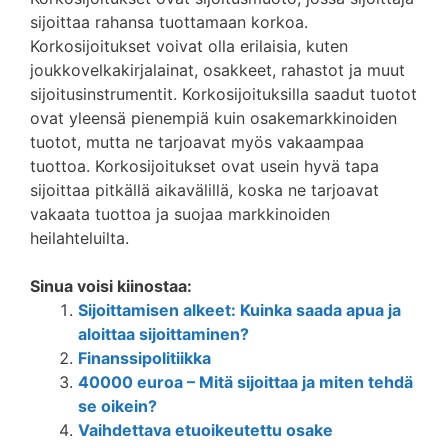
sijoittaa rahansa tuottamaan korkoa.
Korkosijoitukset voivat olla erilaisia, kuten
joukkovelkakirjalainat, osakkeet, rahastot ja muut
sijoitusinstrumentit. Korkosijoituksilla saadut tuotot
ovat yleensä pienempiä kuin osakemarkkinoiden
tuotot, mutta ne tarjoavat myös vakaampaa
tuottoa. Korkosijoitukset ovat usein hyvä tapa
sijoittaa pitkällä aikavälillä, koska ne tarjoavat
vakaata tuottoa ja suojaa markkinoiden
heilahteluilta.
Sinua voisi kiinostaa:
Sijoittamisen alkeet: Kuinka saada apua ja
aloittaa sijoittaminen?
Finanssipolitiikka
40000 euroa – Mitä sijoittaa ja miten tehdä
se oikein?
Vaihdettava etuoikeutettu osake