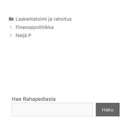
Kategoriat
Laskentatoimi ja rahoitus
Finanssipolitiikka
Neljä P
Hae Rahapediasta
Haku