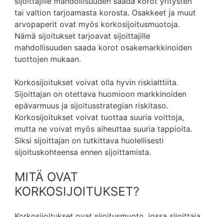
sijoittajille mahdollisuuden saada korot yritysten
tai valtion tarjoamasta korosta. Osakkeet ja muut
arvopaperit ovat myös korkosijoitusmuotoja.
Nämä sijoitukset tarjoavat sijoittajille
mahdollisuuden saada korot osakemarkkinoiden
tuottojen mukaan.
Korkosijoitukset voivat olla hyvin riskialttiita.
Sijoittajan on otettava huomioon markkinoiden
epävarmuus ja sijoitusstrategian riskitaso.
Korkosijoitukset voivat tuottaa suuria voittoja,
mutta ne voivat myös aiheuttaa suuria tappioita.
Siksi sijoittajan on tutkittava huolellisesti
sijoituskohteensa ennen sijoittamista.
MITÄ OVAT
KORKOSIJOITUKSET?
Korkosijoitukset ovat sijoitusmuoto, jossa sijoittaja