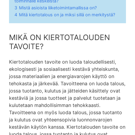
toiminnalle keskeistä?
3
Mistä asioista liiketoimintamallissa on?
4
Mitä kiertotalous on ja miksi sillä on merkitystä?
MIKÄ ON KIERTOTALOUDEN
TAVOITE?
Kiertotalouden tavoite on luoda taloudellisesti,
ekologisesti ja sosiaalisesti kestävä yhteiskunta,
jossa materiaalien ja energiavarojen käyttö on
tehokasta ja järkevää. Tavoitteena on luoda talous,
jossa tuotanto, kulutus ja jätteiden käsittely ovat
kestäviä ja jossa tuotteet ja palvelut tuotetaan ja
kulutetaan mahdollisimman tehokkaasti.
Tavoitteena on myös luoda talous, jossa tuotanto
ja kulutus ovat yhteensopivia luonnonvarojen
kestävän käytön kanssa. Kiertotalouden tavoite on
luoda talous, jossa tuotanto ja kulutus ovat