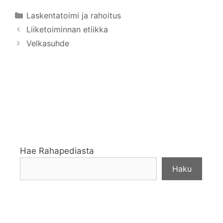
Kategoriat
Laskentatoimi ja rahoitus
Liiketoiminnan etiikka
Velkasuhde
Hae Rahapediasta
Haku