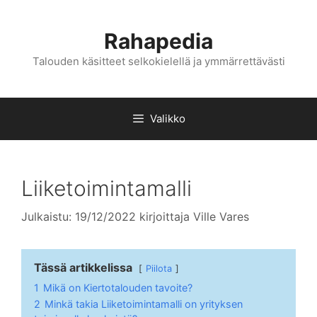
Siirry
sisältöön
Rahapedia
Talouden käsitteet selkokielellä ja ymmärrettävästi
Valikko
Liiketoimintamalli
Julkaistu: 19/12/2022
kirjoittaja
Ville Vares
Tässä artikkelissa
Piilota
1
Mikä on Kiertotalouden tavoite?
2
Minkä takia Liiketoimintamalli on yrityksen