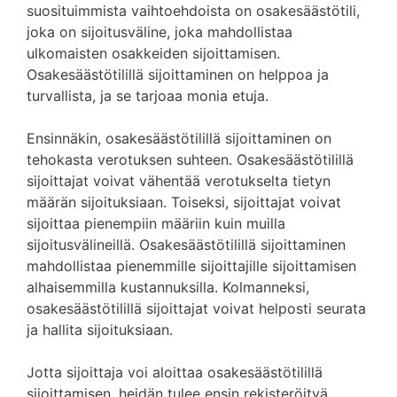
suosituimmista vaihtoehdoista on osakesäästötili,
joka on sijoitusväline, joka mahdollistaa
ulkomaisten osakkeiden sijoittamisen.
Osakesäästötilillä sijoittaminen on helppoa ja
turvallista, ja se tarjoaa monia etuja.
Ensinnäkin, osakesäästötilillä sijoittaminen on
tehokasta verotuksen suhteen. Osakesäästötilillä
sijoittajat voivat vähentää verotukselta tietyn
määrän sijoituksiaan. Toiseksi, sijoittajat voivat
sijoittaa pienempiin määriin kuin muilla
sijoitusvälineillä. Osakesäästötilillä sijoittaminen
mahdollistaa pienemmille sijoittajille sijoittamisen
alhaisemmilla kustannuksilla. Kolmanneksi,
osakesäästötilillä sijoittajat voivat helposti seurata
ja hallita sijoituksiaan.
Jotta sijoittaja voi aloittaa osakesäästötilillä
sijoittamisen, heidän tulee ensin rekisteröityä