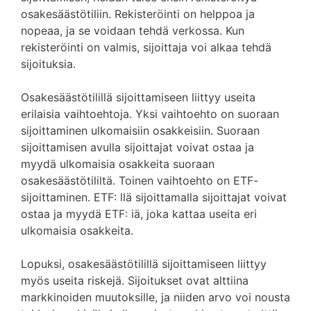
osakesäästötiliin. Rekisteröinti on helppoa ja
nopeaa, ja se voidaan tehdä verkossa. Kun
rekisteröinti on valmis, sijoittaja voi alkaa tehdä
sijoituksia.
Osakesäästötilillä sijoittamiseen liittyy useita
erilaisia ​​vaihtoehtoja. Yksi vaihtoehto on suoraan
sijoittaminen ulkomaisiin osakkeisiin. Suoraan
sijoittamisen avulla sijoittajat voivat ostaa ja
myydä ulkomaisia ​​osakkeita suoraan
osakesäästötililtä. Toinen vaihtoehto on ETF-
sijoittaminen. ETF: llä sijoittamalla sijoittajat voivat
ostaa ja myydä ETF: iä, joka kattaa useita eri
ulkomaisia ​​osakkeita.
Lopuksi, osakesäästötilillä sijoittamiseen liittyy
myös useita riskejä. Sijoitukset ovat alttiina
markkinoiden muutoksille, ja niiden arvo voi nousta