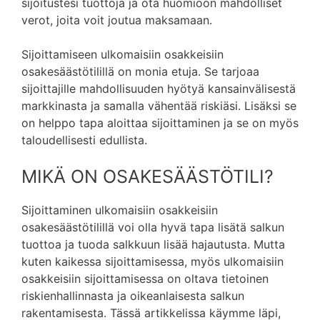
sijoitustesi tuottoja ja ota huomioon mahdolliset
verot, joita voit joutua maksamaan.
Sijoittamiseen ulkomaisiin osakkeisiin
osakesäästötilillä on monia etuja. Se tarjoaa
sijoittajille mahdollisuuden hyötyä kansainvälisestä
markkinasta ja samalla vähentää riskiäsi. Lisäksi se
on helppo tapa aloittaa sijoittaminen ja se on myös
taloudellisesti edullista.
MIKÄ ON OSAKESÄÄSTÖTILI?
Sijoittaminen ulkomaisiin osakkeisiin
osakesäästötilillä voi olla hyvä tapa lisätä salkun
tuottoa ja tuoda salkkuun lisää hajautusta. Mutta
kuten kaikessa sijoittamisessa, myös ulkomaisiin
osakkeisiin sijoittamisessa on oltava tietoinen
riskienhallinnasta ja oikeanlaisesta salkun
rakentamisesta. Tässä artikkelissa käymme läpi,