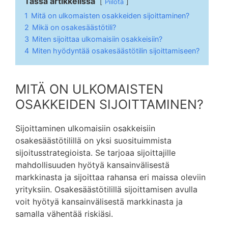
Tässä artikkelissa
Piilota
1
Mitä on ulkomaisten osakkeiden sijoittaminen?
2
Mikä on osakesäästötili?
3
Miten sijoittaa ulkomaisiin osakkeisiin?
4
Miten hyödyntää osakesäästötilin sijoittamiseen?
MITÄ ON ULKOMAISTEN
OSAKKEIDEN SIJOITTAMINEN?
Sijoittaminen ulkomaisiin osakkeisiin
osakesäästötilillä on yksi suosituimmista
sijoitusstrategioista. Se tarjoaa sijoittajille
mahdollisuuden hyötyä kansainvälisestä
markkinasta ja sijoittaa rahansa eri maissa oleviin
yrityksiin. Osakesäästötilillä sijoittamisen avulla
voit hyötyä kansainvälisestä markkinasta ja
samalla vähentää riskiäsi.