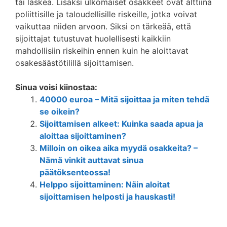
tai laskea. Lisäksi ulkomaiset osakkeet ovat alttiina
poliittisille ja taloudellisille riskeille, jotka voivat
vaikuttaa niiden arvoon. Siksi on tärkeää, että
sijoittajat tutustuvat huolellisesti kaikkiin
mahdollisiin riskeihin ennen kuin he aloittavat
osakesäästötilillä sijoittamisen.
Sinua voisi kiinostaa:
40000 euroa – Mitä sijoittaa ja miten tehdä
se oikein?
Sijoittamisen alkeet: Kuinka saada apua ja
aloittaa sijoittaminen?
Milloin on oikea aika myydä osakkeita? –
Nämä vinkit auttavat sinua
päätöksenteossa!
Helppo sijoittaminen: Näin aloitat
sijoittamisen helposti ja hauskasti!