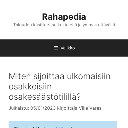
Siirry
sisältöön
Rahapedia
Talouden käsitteet selkokielellä ja ymmärrettävästi
Valikko
Miten sijoittaa ulkomaisiin
osakkeisiin
osakesäästötilillä?
Julkaistu: 05/01/2023
kirjoittaja
Ville Vares