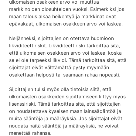
ulkomaisen osakkeen arvo voi muuttua
markkinoiden olosuhteiden vuoksi. Esimerkiksi jos
maan talous alkaa heikentyä ja markkinat ovat
epävakaat, ulkomaisen osakkeen arvo voi laskea.
Neljänneksi, sijoittajien on otettava huomioon
likviditeettiriskit. Likviditeettiriski tarkoittaa sitä,
että ulkomaisen osakkeen arvo voi laskea, koska
se ei ole tarpeeksi likvidi. Tämä tarkoittaa sitä, että
sijoittajat eivät välttämättä pysty myymään
osakettaan helposti tai saamaan rahaa nopeasti.
Sijoittajien tulisi myös olla tietoisia siitä, että
ulkomaisten osakkeiden sijoittamiseen liittyy myös
lisenssiriski. Tämä tarkoittaa sitä, että sijoittajien
on noudatettava kyseisen maan lainsäädäntöä ja
muita sääntöjä ja määräyksiä. Jos sijoittajat eivät
noudata näitä sääntöjä ja määräyksiä, he voivat
menettää rahansa.