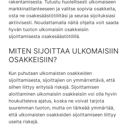
rakentamisesta. Tutustu huolellisesti ulkomaiseen
markkinatilanteeseen ja valitse sopivia osakkeita,
osta ne osakesäästötililtäsi ja seuraa sijoituksiasi
aktiivisesti. Noudattamalla näitä ohjeita voit saada
hyvän tuoton ulkomaisiin osakkeisiin
sijoittamisesta osakesäästötilillä.
MITEN SIJOITTAA ULKOMAISIIN
OSAKKEISIIN?
Kun puhutaan ulkomaisten osakkeiden
sijoittamisesta, sijoittajien on ymmärrettävä, että
siihen liittyy erityisiä riskejä. Sijoittamisen
aloittaminen ulkomaisiin osakkeisiin voi olla hyvin
houkutteleva ajatus, koska ne voivat tarjota
suuremman tuoton, mutta on tärkeää ymmärtää,
että ulkomaisten osakkeiden sijoittamiseen liittyy
useita riskejä.