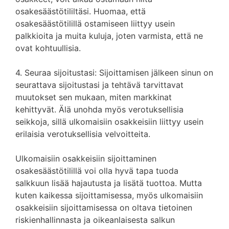
osakesäästötililtäsi. Huomaa, että
osakesäästötilillä ostamiseen liittyy usein
palkkioita ja muita kuluja, joten varmista, että ne
ovat kohtuullisia.
4. Seuraa sijoitustasi: Sijoittamisen jälkeen sinun on
seurattava sijoitustasi ja tehtävä tarvittavat
muutokset sen mukaan, miten markkinat
kehittyvät. Älä unohda myös verotuksellisia
seikkoja, sillä ulkomaisiin osakkeisiin liittyy usein
erilaisia verotuksellisia velvoitteita.
Ulkomaisiin osakkeisiin sijoittaminen
osakesäästötilillä voi olla hyvä tapa tuoda
salkkuun lisää hajautusta ja lisätä tuottoa. Mutta
kuten kaikessa sijoittamisessa, myös ulkomaisiin
osakkeisiin sijoittamisessa on oltava tietoinen
riskienhallinnasta ja oikeanlaisesta salkun