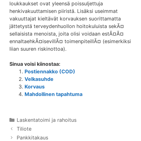
loukkaukset ovat yleensä poissuljettuja
henkivakuuttamisen piiristä. Lisäksi useimmat
vakuuttajat kieltävät korvauksen suorittamatta
jättetystä terveydenhuollon hoitokuluista sekÃ¤
sellaisista menoista, joita olisi voidaan estÃ¤Ã¤
ennaltaehkÃ¤isevillÃ¤ toimenpiteillÃ¤ (esimerkiksi
liian suuren riskinottoa).
Sinua voisi kiinostaa:
Postiennakko (COD)
Velkasuhde
Korvaus
Mahdollinen tapahtuma
Kategoriat
Laskentatoimi ja rahoitus
Tiliote
Pankkitakaus