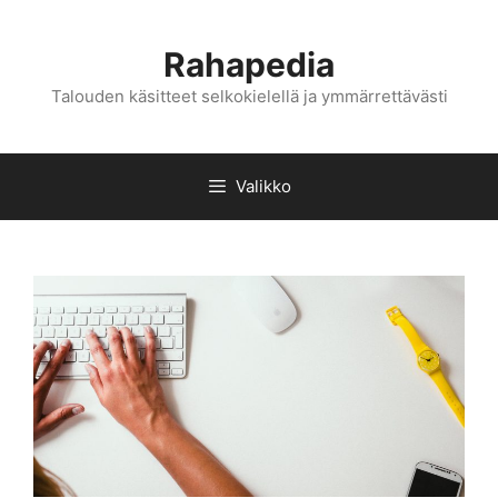
Siirry
sisältöön
Rahapedia
Talouden käsitteet selkokielellä ja ymmärrettävästi
Valikko