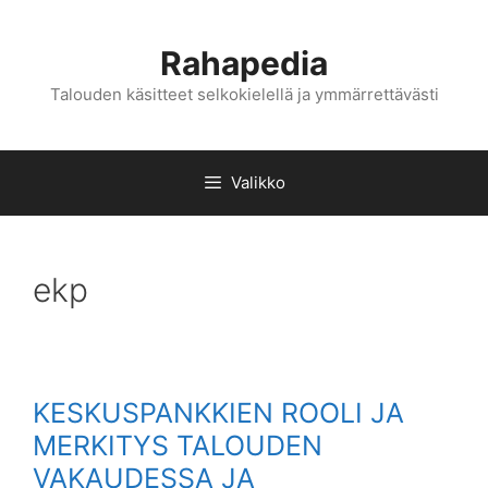
Siirry
sisältöön
Rahapedia
Talouden käsitteet selkokielellä ja ymmärrettävästi
Valikko
ekp
KESKUSPANKKIEN ROOLI JA
MERKITYS TALOUDEN
VAKAUDESSA JA