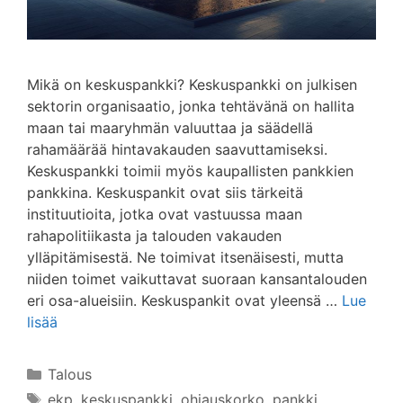
Mikä on keskuspankki? Keskuspankki on julkisen
sektorin organisaatio, jonka tehtävänä on hallita
maan tai maaryhmän valuuttaa ja säädellä
rahamäärää hintavakauden saavuttamiseksi.
Keskuspankki toimii myös kaupallisten pankkien
pankkina. Keskuspankit ovat siis tärkeitä
instituutioita, jotka ovat vastuussa maan
rahapolitiikasta ja talouden vakauden
ylläpitämisestä. Ne toimivat itsenäisesti, mutta
niiden toimet vaikuttavat suoraan kansantalouden
eri osa-alueisiin. Keskuspankit ovat yleensä …
Lue
lisää
Kategoriat
Talous
Avainsanat
ekp
,
keskuspankki
,
ohjauskorko
,
pankki