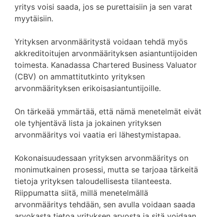
yritys voisi saada, jos se purettaisiin ja sen varat
myytäisiin.
Yrityksen arvonmääritystä voidaan tehdä myös
akkreditoitujen arvonmäärityksen asiantuntijoiden
toimesta. Kanadassa Chartered Business Valuator
(CBV) on ammattitutkinto yrityksen
arvonmäärityksen erikoisasiantuntijoille.
On tärkeää ymmärtää, että nämä menetelmät eivät
ole tyhjentävä lista ja jokainen yrityksen
arvonmääritys voi vaatia eri lähestymistapaa.
Kokonaisuudessaan yrityksen arvonmääritys on
monimutkainen prosessi, mutta se tarjoaa tärkeitä
tietoja yrityksen taloudellisesta tilanteesta.
Riippumatta siitä, millä menetelmällä
arvonmääritys tehdään, sen avulla voidaan saada
arvokasta tietoa yrityksen arvosta ja sitä voidaan