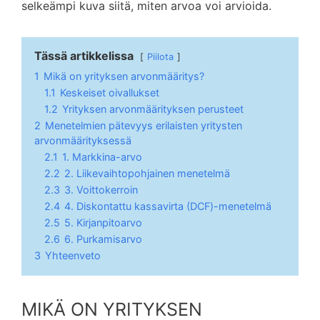
selkeämpi kuva siitä, miten arvoa voi arvioida.
Tässä artikkelissa
Piilota
1
Mikä on yrityksen arvonmääritys?
1.1
Keskeiset oivallukset
1.2
Yrityksen arvonmäärityksen perusteet
2
Menetelmien pätevyys erilaisten yritysten
arvonmäärityksessä
2.1
1. Markkina-arvo
2.2
2. Liikevaihtopohjainen menetelmä
2.3
3. Voittokerroin
2.4
4. Diskontattu kassavirta (DCF)-menetelmä
2.5
5. Kirjanpitoarvo
2.6
6. Purkamisarvo
3
Yhteenveto
MIKÄ ON YRITYKSEN