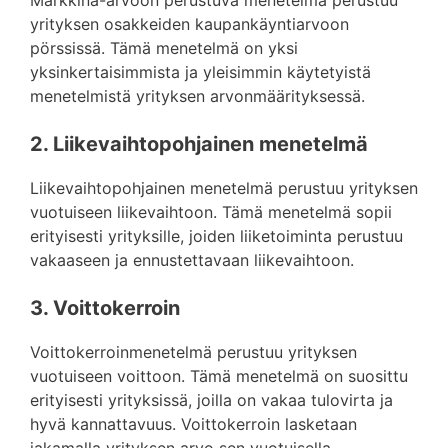
Markkina-arvoon perustuva menetelmä perustuu
yrityksen osakkeiden kaupankäyntiarvoon
pörssissä. Tämä menetelmä on yksi
yksinkertaisimmista ja yleisimmin käytetyistä
menetelmistä yrityksen arvonmäärityksessä.
2. Liikevaihtopohjainen menetelmä
Liikevaihtopohjainen menetelmä perustuu yrityksen
vuotuiseen liikevaihtoon. Tämä menetelmä sopii
erityisesti yrityksille, joiden liiketoiminta perustuu
vakaaseen ja ennustettavaan liikevaihtoon.
3. Voittokerroin
Voittokerroinmenetelmä perustuu yrityksen
vuotuiseen voittoon. Tämä menetelmä on suosittu
erityisesti yrityksissä, joilla on vakaa tulovirta ja
hyvä kannattavuus. Voittokerroin lasketaan