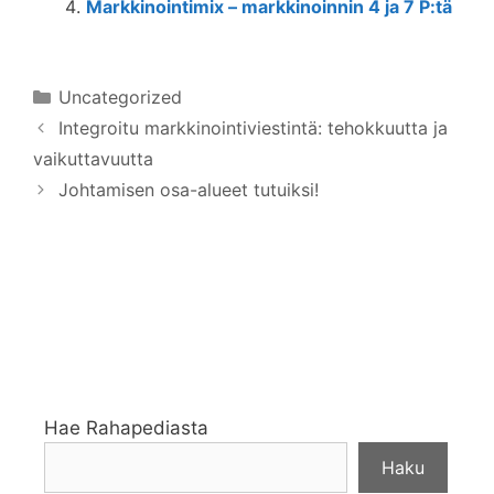
Markkinointimix – markkinoinnin 4 ja 7 P:tä
Kategoriat
Uncategorized
Integroitu markkinointiviestintä: tehokkuutta ja
vaikuttavuutta
Johtamisen osa-alueet tutuiksi!
Hae Rahapediasta
Haku