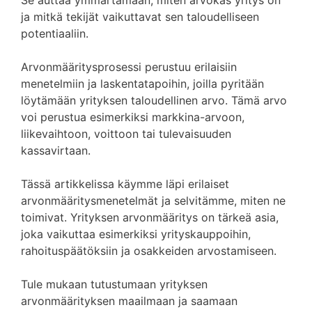
Se auttaa ymmärtämään, miten arvokas yritys on
ja mitkä tekijät vaikuttavat sen taloudelliseen
potentiaaliin.
Arvonmääritysprosessi perustuu erilaisiin
menetelmiin ja laskentatapoihin, joilla pyritään
löytämään yrityksen taloudellinen arvo. Tämä arvo
voi perustua esimerkiksi markkina-arvoon,
liikevaihtoon, voittoon tai tulevaisuuden
kassavirtaan.
Tässä artikkelissa käymme läpi erilaiset
arvonmääritysmenetelmät ja selvitämme, miten ne
toimivat. Yrityksen arvonmääritys on tärkeä asia,
joka vaikuttaa esimerkiksi yrityskauppoihin,
rahoituspäätöksiin ja osakkeiden arvostamiseen.
Tule mukaan tutustumaan yrityksen
arvonmäärityksen maailmaan ja saamaan