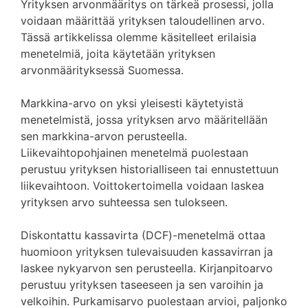
Yrityksen arvonmääritys on tärkeä prosessi, jolla
voidaan määrittää yrityksen taloudellinen arvo.
Tässä artikkelissa olemme käsitelleet erilaisia
menetelmiä, joita käytetään yrityksen
arvonmäärityksessä Suomessa.
Markkina-arvo on yksi yleisesti käytetyistä
menetelmistä, jossa yrityksen arvo määritellään
sen markkina-arvon perusteella.
Liikevaihtopohjainen menetelmä puolestaan
perustuu yrityksen historialliseen tai ennustettuun
liikevaihtoon. Voittokertoimella voidaan laskea
yrityksen arvo suhteessa sen tulokseen.
Diskontattu kassavirta (DCF)-menetelmä ottaa
huomioon yrityksen tulevaisuuden kassavirran ja
laskee nykyarvon sen perusteella. Kirjanpitoarvo
perustuu yrityksen taseeseen ja sen varoihin ja
velkoihin. Purkamisarvo puolestaan arvioi, paljonko