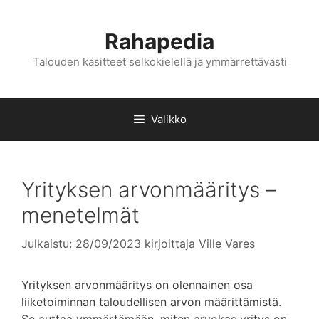
Siirry
sisältöön
Rahapedia
Talouden käsitteet selkokielellä ja ymmärrettävästi
Valikko
Yrityksen arvonmääritys –
menetelmät
Julkaistu: 28/09/2023
kirjoittaja
Ville Vares
Yrityksen arvonmääritys on olennainen osa
liiketoiminnan taloudellisen arvon määrittämistä.