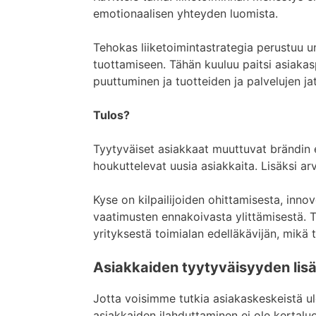
emotionaalisen yhteyden luomista.
Tehokas liiketoimintastrategia perustuu
tuottamiseen. Tähän kuuluu paitsi asiaka
puuttuminen ja tuotteiden ja palvelujen j
Tulos?
Tyytyväiset asiakkaat muuttuvat brändin ev
houkuttelevat uusia asiakkaita. Lisäksi ar
Kyse on kilpailijoiden ohittamisesta, inno
vaatimusten ennakoivasta ylittämisestä. 
yrityksestä toimialan edelläkävijän, mikä
Asiakkaiden tyytyväisyyden lis
Jotta voisimme tutkia asiakaskeskeistä u
asiakkaiden ilahduttaminen ei ole kertalu