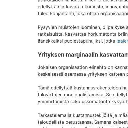
edellyttää jatkuvaa tutkimusta, innovoin
tulee Pohjantähti, joka ohjaa organisaatio
Pysyvien muistojen luominen, olipa kyse si
ratkaisuista, kasvattaa horjumatonta brän
äänekkäiksi puolestapuhujiksi, jotka
laaje
Yrityksen marginaalin kasvatta
Jokaisen organisaation elinehto on kannatt
keskeisessä asemassa yrityksen katteen 
Tämä edellyttää kustannusrakenteiden huol
tulovirtojen monipuolistamista. Se edellyt
ymmärtämistä sekä uskomatonta kykyä ha
Tarkastelemalla kustannustekijöitä ja määr
taloudellista perustaansa. Samanaikaisesti