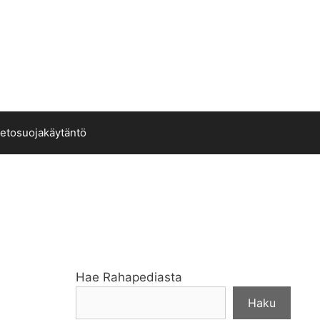
ietosuojakäytäntö
Hae Rahapediasta
Haku