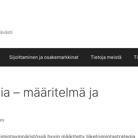
ävästi
Sijoittaminen ja osakemarkkinat
Tietoja meistä
T
ia – määritelmä ja
res
oimintaympäristössä hyvin määritelty liiketoimintastrategia