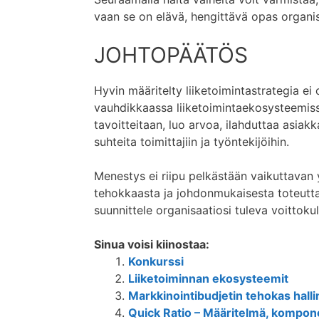
vaan se on elävä, hengittävä opas organis
JOHTOPÄÄTÖS
Hyvin määritelty liiketoimintastrategia ei
vauhdikkaassa liiketoimintaekosysteemiss
tavoitteitaan, luo arvoa, ilahduttaa asiak
suhteita toimittajiin ja työntekijöihin.
Menestys ei riipu pelkästään vaikuttavan 
tehokkaasta ja johdonmukaisesta toteutta
suunnittele organisaatiosi tuleva voittokul
Sinua voisi kiinostaa:
Konkurssi
Liiketoiminnan ekosysteemit
Markkinointibudjetin tehokas halli
Quick Ratio – Määritelmä, kompone