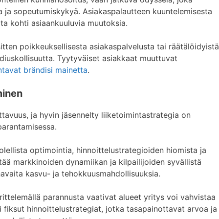
tia ja sopeutumiskykyä. Asiakaspalautteen kuuntelemisesta
ita kohti asiaankuuluvia muutoksia.
tten poikkeuksellisesta asiakaspalvelusta tai räätälöidyistä
diuskollisuutta. Tyytyväiset asiakkaat muuttuvat
ntavat brändisi mainetta
.
minen
avuus, ja hyvin jäsennelty liiketoimintastrategia on
parantamisessa.
ellista optimointia, hinnoittelustrategioiden hiomista ja
tää markkinoiden dynamiikan ja kilpailijoiden syvällistä
vaita kasvu- ja tehokkuusmahdollisuuksia.
ittelemällä parannusta vaativat alueet yritys voi vahvistaa
 fiksut hinnoittelustrategiat, jotka tasapainottavat arvoa ja