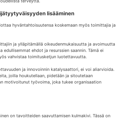
oudellista terveyttä.
kijätyytyväisyyden lisääminen
ulottaa hyväntahtoisuutensa koskemaan myös toimittajia ja
ttajiin ja ylläpitämällä oikeudenmukaisuutta ja avoimuutta
aa edullisemmat ehdot ja resurssien saannin. Tämä ei
s vahvistaa toimitusketjun luotettavuutta.
ttavuuden ja innovoinnin katalysaattori, ei voi aliarvioida.
eita, joilla houkutellaan, pidetään ja sitoutetaan
an motivoitunut työvoima, joka tukee organisaation
minen on tavoitteiden saavuttamisen kulmakivi. Tässä on