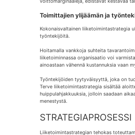
voittomarginaaleja, edistävät kestävää tal
Toimittajien ylijäämän ja työnte
Kokonaisvaltainen liiketoimintastrategia 
työntekijöitä.
Hoitamalla vankkoja suhteita tavarantoimi
liiketoiminnassa organisaatio voi varmist
ainoastaan vähennä kustannuksia vaan myö
Työntekijöiden tyytyväisyyttä, joka on tuo
Terve liiketoimintastrategia sisältää aloitt
huippulahjakkuuksia, jolloin saadaan aika
menestystä.
STRATEGIAPROSESSI
Liiketoimintastrategian tehokas toteutta