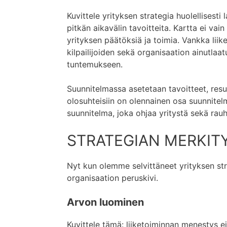
Kuvittele yrityksen strategia huolellisest
pitkän aikavälin tavoitteita. Kartta ei vai
yrityksen päätöksiä ja toimia. Vankka lii
kilpailijoiden sekä organisaation ainutlaa
tuntemukseen.
Suunnitelmassa asetetaan tavoitteet, res
olosuhteisiin on olennainen osa suunnitel
suunnitelma, joka ohjaa yritystä sekä rauhal
STRATEGIAN MERKITY
Nyt kun olemme selvittäneet yrityksen str
organisaation peruskivi.
Arvon luominen
Kuvittele tämä: liiketoiminnan menestys e