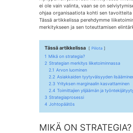
ei ole vain valinta, vaan se on selviytymi
ohjaa organisaatiota kohti sen tavoitteit
Tässä artikkelissa perehdymme liiketoimi
merkitykseen ja sen toteuttamisen elintär
Tässä artikkelissa
Piilota
1
Mikä on strategia?
2
Strategian merkitys liiketoiminnassa
2.1
Arvon luominen
2.2
Asiakkaiden tyytyväisyyden lisäämine
2.3
Yrityksen marginaalin kasvattaminen
2.4
Toimittajien ylijäämän ja työntekijäty
3
Strategiaprosessi
4
Johtopäätös
MIKÄ ON STRATEGIA?