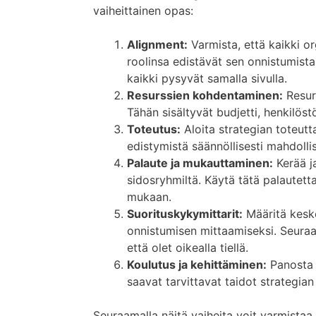
vaiheittainen opas:
Alignment:
Varmista, että kaikki o
roolinsa edistävät sen onnistumista.
kaikki pysyvät samalla sivulla.
Resurssien kohdentaminen:
Resur
Tähän sisältyvät budjetti, henkilöst
Toteutus:
Aloita strategian toteutta
edistymistä säännöllisesti mahdolli
Palaute ja mukauttaminen:
Kerää ja
sidosryhmiltä. Käytä tätä palautet
mukaan.
Suorituskykymittarit:
Määritä keske
onnistumisen mittaamiseksi. Seuraa 
että olet oikealla tiellä.
Koulutus ja kehittäminen:
Panosta t
saavat tarvittavat taidot strategi
Seuraamalla näitä vaiheita voit varmistaa, 