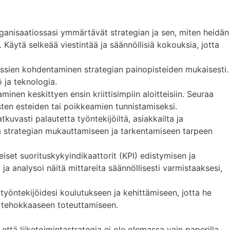
rganisaatiossasi ymmärtävät strategian ja sen, miten heidän
 Käytä selkeää viestintää ja säännöllisiä kokouksia, jotta
ssien kohdentaminen strategian painopisteiden mukaisesti.
ö ja teknologia.
minen keskittyen ensin kriittisimpiin aloitteisiin. Seuraa
sten esteiden tai poikkeamien tunnistamiseksi.
tkuvasti palautetta työntekijöiltä, asiakkailta ja
ta strategian mukauttamiseen ja tarkentamiseen tarpeen
iset suorituskykyindikaattorit (KPI) edistymisen ja
ja analysoi näitä mittareita säännöllisesti varmistaaksesi,
yöntekijöidesi koulutukseen ja kehittämiseen, jotta he
an tehokkaaseen toteuttamiseen.
että liiketoimintastrategia ei ole olemassa vain paperilla,