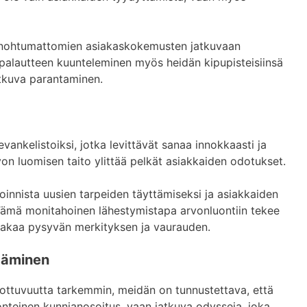
 unohtumattomien asiakaskokemusten jatkuvaan
spalautteen kuunteleminen myös heidän kipupisteisiinsä
atkuva parantaminen.
ankelistoiksi, jotka levittävät sanaa innokkaasti ja
von luomisen taito ylittää pelkät asiakkaiden odotukset.
voinnista uusien tarpeiden täyttämiseksi ja asiakkaiden
Tämä monitahoinen lähestymistapa arvonluontiin tekee
 takaa pysyvän merkityksen ja vaurauden.
ääminen
lottuvuutta tarkemmin, meidän on tunnustettava, että
onteinen kunnianosoitus, vaan jatkuva odysseia, joka