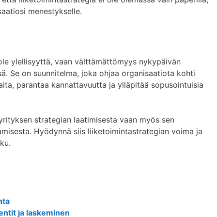
aatiosi menestykselle.
 ole ylellisyyttä, vaan välttämättömyys nykypäivän
ä. Se on suunnitelma, joka ohjaa organisaatiota kohti
kaita, parantaa kannattavuutta ja ylläpitää sopusointuisia
yrityksen strategian laatimisesta vaan myös sen
misesta. Hyödynnä siis liiketoimintastrategian voima ja
ku.
nta
ntit ja laskeminen