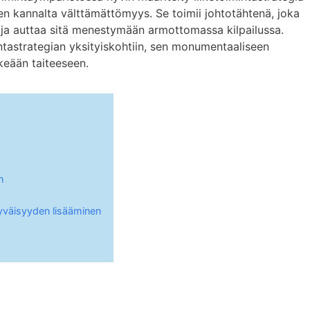
sen kannalta välttämättömyys. Se toimii johtotähtenä, joka
a ja auttaa sitä menestymään armottomassa kilpailussa.
ntastrategian yksityiskohtiin, sen monumentaaliseen
keään taiteeseen.
n
ytyväisyyden lisääminen