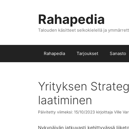
Siirry
sisältöön
Rahapedia
Talouden käsitteet selkokielellä ja ymmärrett
Rahapedia
Tarjoukset
Sanasto
Yrityksen Strateg
laatiminen
Päivitetty viimeksi: 15/10/2023
kirjoittaja
Ville Va
Nykypäivän jatkuvasti kehittyvässä liiket