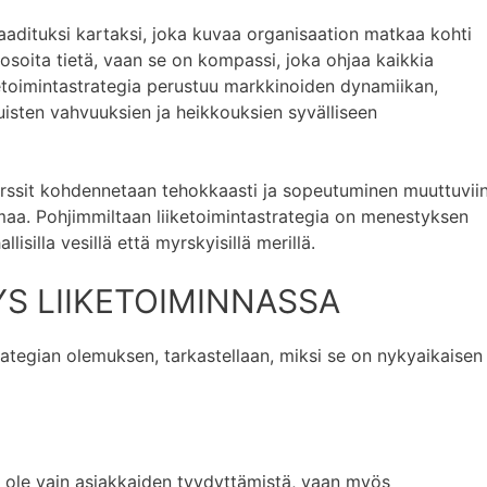
i laadituksi kartaksi, joka kuvaa organisaation matkaa kohti
n osoita tietä, vaan se on kompassi, joka ohjaa kaikkia
ketoimintastrategia perustuu markkinoiden dynamiikan,
tuisten vahvuuksien ja heikkouksien syvälliseen
urssit kohdennetaan tehokkaasti ja sopeutuminen muuttuvii
maa. Pohjimmiltaan liiketoimintastrategia on menestyksen
lisilla vesillä että myrskyisillä merillä.
S LIIKETOIMINNASSA
ategian olemuksen, tarkastellaan, miksi se on nykyaikaisen
i ole vain asiakkaiden tyydyttämistä, vaan myös