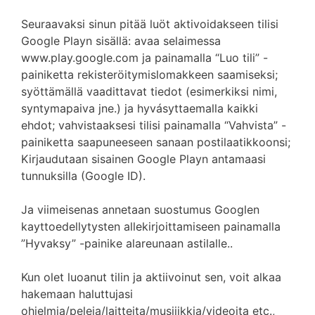
Seuraavaksi sinun pitää luöt aktivoidakseen tilisi
Google Playn sisällä: avaa selaimessa
www.play.google.com ja painamalla “Luo tili” -
painiketta rekisteröitymislomakkeen saamiseksi;
syöttämällä vaadittavat tiedot (esimerkiksi nimi,
syntymapaiva jne.) ja hyvásyttaemalla kaikki
ehdot; vahvistaaksesi tilisi painamalla “Vahvista” -
painiketta saapuneeseen sanaan postilaatikkoonsi;
Kirjaudutaan sisainen Google Playn antamaasi
tunnuksilla (Google ID).
Ja viimeisenas annetaan suostumus Googlen
kayttoedellytysten allekirjoittamiseen painamalla
”Hyvaksy” -painike alareunaan astilalle..
Kun olet luoanut tilin ja aktiivoinut sen, voit alkaa
hakemaan haluttujasi
ohjelmia/peleja/laitteita/musiiikkia/videoita etc.,