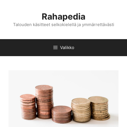
Siirry
sisältöön
Rahapedia
Talouden käsitteet selkokielellä ja ymmärrettävästi
Valikko