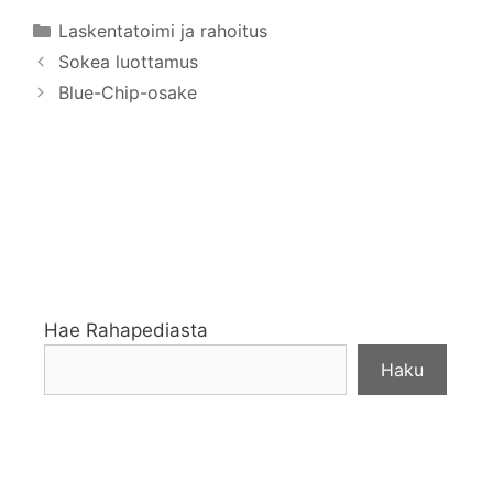
Kategoriat
Laskentatoimi ja rahoitus
Sokea luottamus
Blue-Chip-osake
Hae Rahapediasta
Haku