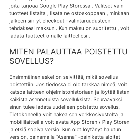
joita tarjoaa Google Play Storessa . Valitset vain
tuotteet listalta , lisata ne ostoskoppaan , minkaan
jalkeen siirryt checkout –valintaruudusteen
tehdaksesi maksun . Kun maksu on suoritettu , voit
ladata tuotteet omalle laitteellesi .
MITEN PALAUTTAA POISTETTU
SOVELLUS?
Ensimmäinen askel on selvittää, mikä sovellus
poistettiin. Jos tiedossa ei ole tarkkaa nimeä, voit
katsoa laitteen ohjelmistohistoriaan ja löytää listan
kaikista asennetuista sovelluksista. Seuraavaksi
sinun tulee ladata uudelleen poistettu sovellus.
Tietokoneella voit hakea sen verkkosivustolta ja
mobiililaitteilla voit avata App Storen / Play Storen
ja etsiä sopiva versio. Kun olet löytänyt halutun
version, painamalla ”Asenna” -painiketta aloitat