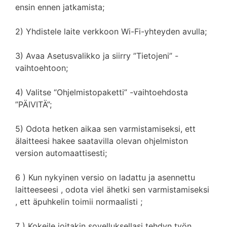
ensin ennen jatkamista;
2) Yhdistele laite verkkoon Wi-Fi-yhteyden avulla;
3) Avaa Asetusvalikko ja siirry ”Tietojeni” -
vaihtoehtoon;
4) Valitse “Ohjelmistopaketti” -vaihtoehdosta
”PÄIVITÄ”;
5) Odota hetken aikaa sen varmistamiseksi, ett
älaitteesi hakee saatavilla olevan ohjelmiston
version automaattisesti;
6 ) Kun nykyinen versio on ladattu ja asennettu
laitteeseesi , odota viel ähetki sen varmistamiseksi
, ett äpuhkelin toimii normaalisti ;
7 ) Kokeile joitakin sovelluksellasi tehdyn työn