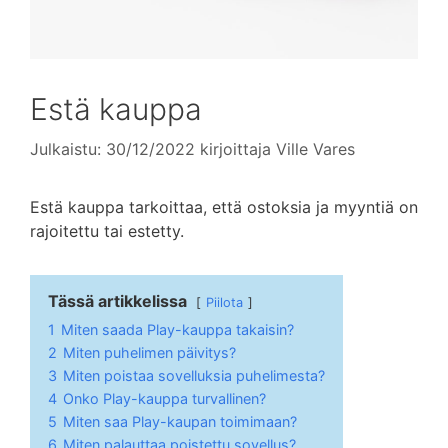
Estä kauppa
Julkaistu: 30/12/2022
kirjoittaja
Ville Vares
Estä kauppa tarkoittaa, että ostoksia ja myyntiä on
rajoitettu tai estetty.
Tässä artikkelissa
Piilota
1
Miten saada Play-kauppa takaisin?
2
Miten puhelimen päivitys?
3
Miten poistaa sovelluksia puhelimesta?
4
Onko Play-kauppa turvallinen?
5
Miten saa Play-kaupan toimimaan?
6
Miten palauttaa poistettu sovellus?