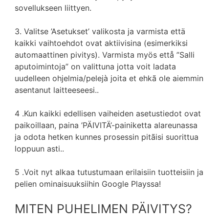
sovellukseen liittyen.
3. Valitse ’Asetukset’ valikosta ja varmista että
kaikki vaihtoehdot ovat aktiivisina (esimerkiksi
automaattinen pivitys). Varmista myös ettå ”Salli
aputoimintoja” on valittuna jotta voit ladata
uudelleen ohjelmia/pelejà joita et ehkã ole aiemmin
asentanut laitteeseesi..
4 .Kun kaikki edellisen vaiheiden asetustiedot ovat
paikoillaan, paina ’PÄIVITÄ’-painiketta alareunassa
ja odota hetken kunnes prosessin pitãisi suorittua
loppuun asti..
5 .Voit nyt alkaa tutustumaan erilaisiin tuotteisiin ja
pelien ominaisuuksiihin Google Playssa!
MITEN PUHELIMEN PÄIVITYS?