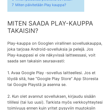
7
Miten päivitetään Play kauppa?
MITEN SAADA PLAY-KAUPPA
TAKAISIN?
Play-kauppa on Googlen virallinen sovelluskauppa,
joka tarjoaa Android-sovelluksia ja pelejä. Jos
Play-kauppasi ei ole näkyvissä laitteessasi, voit
saada sen takaisin seuraavasti:
1. Avaa Google Play -sovellus laitteellesi. Jos et
löydä sitä, hae ”Google Play Store” App Storesta
tai Google Playstä ja asenna se.
2. Kun olet avannut sovelluksen, kirjaudu sisään
tilillesi (tai luo uusi). Tarkista myös verkkoyhteytesi
toimivuus ennen kuin yritet pysyviin muutoksiin