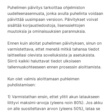
Puhelimen päivitys tarkoittaa ohjelmiston
uudelleenasennusta, jonka avulla puhelinta voidaan
päivittää uusimpaan versioon. Päivitykset voivat
sisältää korjaustiedostoja, lisenssiehtojen
muutoksia ja ominaisuuksien parannuksia.
Ennen kuin aloitat puhelimen päivityksen, sinun on
varmistettava, ettet menetä mitkä tahansa tiedot
laitteellasi olevista sovelluksista ja asetuksista.
Siirrö kaikki haluttavat tiedot ulkoiseen
tallennuskohteeseen ennen prosessin aloittamista.
Kun olet valmis aloittamaan puhleimen
puhdistamisen:
1) Varmistathan ensin, ettet ylitit akun lataukseen
liittyvi maksimi-arvoja (yleens noin 80%). Jos akku
on alle suositeltavan arvon (yleens 50%), lataa se