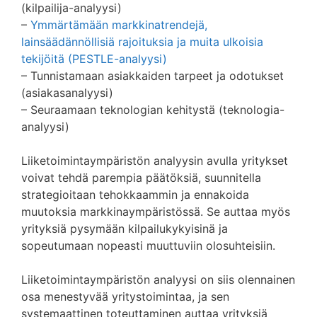
(kilpailija-analyysi)
–
Ymmärtämään markkinatrendejä,
lainsäädännöllisiä rajoituksia ja muita ulkoisia
tekijöitä (PESTLE-analyysi)
– Tunnistamaan asiakkaiden tarpeet ja odotukset
(asiakasanalyysi)
– Seuraamaan teknologian kehitystä (teknologia-
analyysi)
Liiketoimintaympäristön analyysin avulla yritykset
voivat tehdä parempia päätöksiä, suunnitella
strategioitaan tehokkaammin ja ennakoida
muutoksia markkinaympäristössä. Se auttaa myös
yrityksiä pysymään kilpailukykyisinä ja
sopeutumaan nopeasti muuttuviin olosuhteisiin.
Liiketoimintaympäristön analyysi on siis olennainen
osa menestyvää yritystoimintaa, ja sen
systemaattinen toteuttaminen auttaa yrityksiä