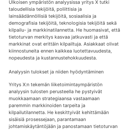
Ulkoisen ympäristön analyysissa yritys X tutki
taloudellisia tekijöitä, poliittisia ja
lainsäädännöllisiä tekijöitä, sosiaalisia ja
demografisia tekijöitä, teknologisia tekijöitä sekä
kilpailu- ja markkinatilannetta. He huomasivat, että
tietoturvan merkitys kasvaa jatkuvasti ja että
markkinat ovat erittäin kilpailtuja. Asiakkaat olivat
kiinnostuneita ennen kaikkea luotettavuudesta,
nopeudesta ja kustannustehokkuudesta.
Analyysin tulokset ja niiden hyödyntäminen
Yritys X:n tekemän liiketoimintaympäristön
analyysin tulosten perusteella he pystyivät
muokkaamaan strategiaansa vastaamaan
paremmin markkinoiden tarpeita ja
kilpailutilannetta. He keskittyivät kehittämään
sisäisiä prosessejaan, parantamaan
johtamiskäytäntöjään ja panostamaan tietoturvan