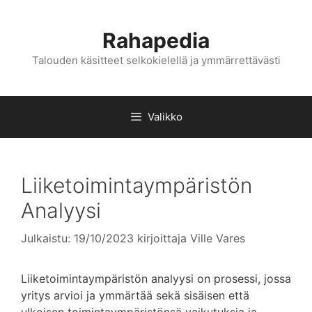
Siirry
sisältöön
Rahapedia
Talouden käsitteet selkokielellä ja ymmärrettävästi
Valikko
Liiketoimintaympäristön
Analyysi
Julkaistu: 19/10/2023
kirjoittaja
Ville Vares
Liiketoimintaympäristön analyysi on prosessi, jossa
yritys arvioi ja ymmärtää sekä sisäisen että