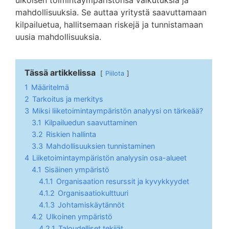
ulkoisen toimintaympäristönsä vaikutuksia ja
mahdollisuuksia. Se auttaa yritystä saavuttamaan
kilpailuetua, hallitsemaan riskejä ja tunnistamaan
uusia mahdollisuuksia.
Tässä artikkelissa
Piilota
1
Määritelmä
2
Tarkoitus ja merkitys
3
Miksi liiketoimintaympäristön analyysi on tärkeää?
3.1
Kilpailuedun saavuttaminen
3.2
Riskien hallinta
3.3
Mahdollisuuksien tunnistaminen
4
Liiketoimintaympäristön analyysin osa-alueet
4.1
Sisäinen ympäristö
4.1.1
Organisaation resurssit ja kyvykkyydet
4.1.2
Organisaatiokulttuuri
4.1.3
Johtamiskäytännöt
4.2
Ulkoinen ympäristö
4.2.1
Taloudelliset tekijät