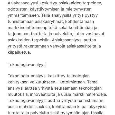
Asiakasanalyysi keskittyy asiakkaiden tarpeiden,
odotusten, käyttäytymisen ja mieltymysten
ymmärtämiseen. Tällä analyysillä yritys pystyy
tunnistamaan asiakasryhmät, kohdentamaan
markkinointitoimenpiteitä sekä kehittämään ja
tarjoamaan tuotteita ja palveluita, jotka vastaavat
asiakkaiden tarpeisiin. Asiakasanalyysi auttaa
yritystä rakentamaan vahvoja asiakassuhteita ja
kilpailuetua.
Teknologia-analyysi
Teknologia-analyysi keskittyy teknologian
kehityksen vaikutukseen liiketoimintaan. Tämä
analyysi auttaa yritystä seuraamaan teknologian
muutoksia, innovaatioita ja uusia markkinatrendejä.
Teknologia-analyysi auttaa yritystä tunnistamaan
uusia mahdollisuuksia, kehittämään kilpailukykyisiä
tuotteita ja palveluita sekä pysymään ajan tasalla