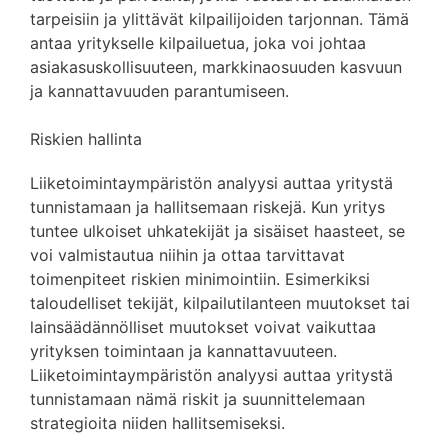
tarpeisiin ja ylittävät kilpailijoiden tarjonnan. Tämä
antaa yritykselle kilpailuetua, joka voi johtaa
asiakasuskollisuuteen, markkinaosuuden kasvuun
ja kannattavuuden parantumiseen.
Riskien hallinta
Liiketoimintaympäristön analyysi auttaa yritystä
tunnistamaan ja hallitsemaan riskejä. Kun yritys
tuntee ulkoiset uhkatekijät ja sisäiset haasteet, se
voi valmistautua niihin ja ottaa tarvittavat
toimenpiteet riskien minimointiin. Esimerkiksi
taloudelliset tekijät, kilpailutilanteen muutokset tai
lainsäädännölliset muutokset voivat vaikuttaa
yrityksen toimintaan ja kannattavuuteen.
Liiketoimintaympäristön analyysi auttaa yritystä
tunnistamaan nämä riskit ja suunnittelemaan
strategioita niiden hallitsemiseksi.