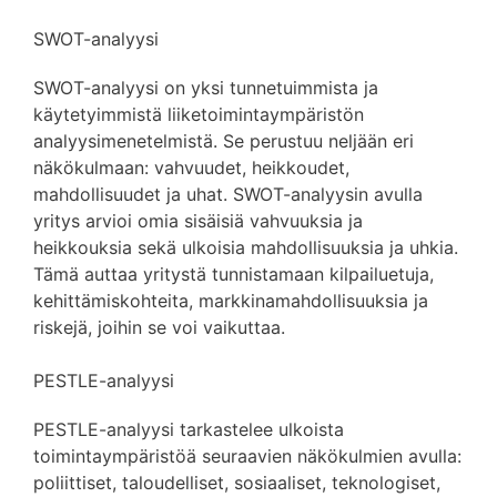
SWOT-analyysi
SWOT-analyysi on yksi tunnetuimmista ja
käytetyimmistä liiketoimintaympäristön
analyysimenetelmistä. Se perustuu neljään eri
näkökulmaan: vahvuudet, heikkoudet,
mahdollisuudet ja uhat. SWOT-analyysin avulla
yritys arvioi omia sisäisiä vahvuuksia ja
heikkouksia sekä ulkoisia mahdollisuuksia ja uhkia.
Tämä auttaa yritystä tunnistamaan kilpailuetuja,
kehittämiskohteita, markkinamahdollisuuksia ja
riskejä, joihin se voi vaikuttaa.
PESTLE-analyysi
PESTLE-analyysi tarkastelee ulkoista
toimintaympäristöä seuraavien näkökulmien avulla:
poliittiset, taloudelliset, sosiaaliset, teknologiset,