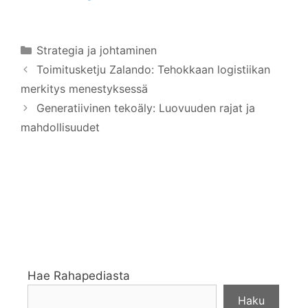
Kategoriat
Strategia ja johtaminen
Toimitusketju Zalando: Tehokkaan logistiikan
merkitys menestyksessä
Generatiivinen tekoäly: Luovuuden rajat ja
mahdollisuudet
Hae Rahapediasta
Haku