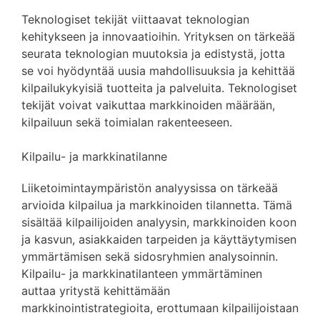
Teknologiset tekijät viittaavat teknologian
kehitykseen ja innovaatioihin. Yrityksen on tärkeää
seurata teknologian muutoksia ja edistystä, jotta
se voi hyödyntää uusia mahdollisuuksia ja kehittää
kilpailukykyisiä tuotteita ja palveluita. Teknologiset
tekijät voivat vaikuttaa markkinoiden määrään,
kilpailuun sekä toimialan rakenteeseen.
Kilpailu- ja markkinatilanne
Liiketoimintaympäristön analyysissa on tärkeää
arvioida kilpailua ja markkinoiden tilannetta. Tämä
sisältää kilpailijoiden analyysin, markkinoiden koon
ja kasvun, asiakkaiden tarpeiden ja käyttäytymisen
ymmärtämisen sekä sidosryhmien analysoinnin.
Kilpailu- ja markkinatilanteen ymmärtäminen
auttaa yritystä kehittämään
markkinointistrategioita, erottumaan kilpailijoistaan