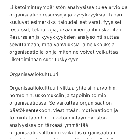
Liiketoimintaympäristön analyysissa tulee arvioida
organisaation resursseja ja kyvykkyyksiä. Tähän
kuuluvat esimerkiksi taloudelliset varat, fyysiset
resurssit, teknologia, osaaminen ja ihmiskapitali.
Resurssien ja kyvykkyyksien analysointi auttaa
selvittämään, mitä vahvuuksia ja heikkouksia
organisaatiolla on ja miten ne voivat vaikuttaa
liiketoiminnan suorituskykyyn.
Organisaatiokulttuuri
Organisaatiokulttuuri viittaa yhteisiin arvoihin,
normeihin, uskomuksiin ja tapoihin toimia
organisaatiossa. Se vaikuttaa organisaation
päätöksentekoon, viestintään, motivaatioon ja
toimintatapoihin. Liiketoimintaympäristön
analyysissa on tärkeää ymmärtää
organisaatiokulttuurin vaikutus organisaation