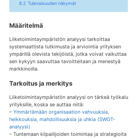
8.2
Tulevaisuuden näkymät
Määritelmä
Liiketoimintaympäristön analyysi tarkoittaa
systemaattista tutkimusta ja arviointia yrityksen
ympärillä olevista tekijöistä, jotka voivat vaikuttaa
sen kykyyn saavuttaa tavoitteitaan ja menestyä
markkinoilla.
Tarkoitus ja merkitys
Liiketoimintaympäristön analyysi on tärkeä työkalu
yrityksille, koska se auttaa niitä:
–
Ymmärtämään organisaation vahvuuksia,
heikkouksia, mahdollisuuksia ja uhkia (SWOT-
analyysi)
– Tuntemaan kilpailijoiden toimintaa ja strategioita