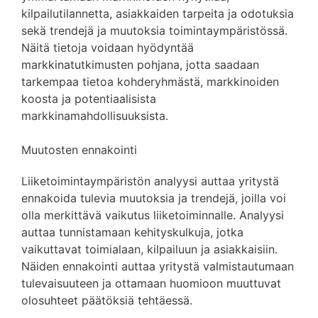
kilpailutilannetta, asiakkaiden tarpeita ja odotuksia
sekä trendejä ja muutoksia toimintaympäristössä.
Näitä tietoja voidaan hyödyntää
markkinatutkimusten pohjana, jotta saadaan
tarkempaa tietoa kohderyhmästä, markkinoiden
koosta ja potentiaalisista
markkinamahdollisuuksista.
Muutosten ennakointi
Liiketoimintaympäristön analyysi auttaa yritystä
ennakoida tulevia muutoksia ja trendejä, joilla voi
olla merkittävä vaikutus liiketoiminnalle. Analyysi
auttaa tunnistamaan kehityskulkuja, jotka
vaikuttavat toimialaan, kilpailuun ja asiakkaisiin.
Näiden ennakointi auttaa yritystä valmistautumaan
tulevaisuuteen ja ottamaan huomioon muuttuvat
olosuhteet päätöksiä tehtäessä.