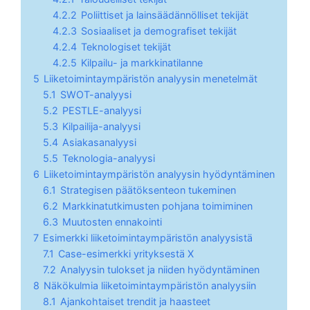
4.2.2
Poliittiset ja lainsäädännölliset tekijät
4.2.3
Sosiaaliset ja demografiset tekijät
4.2.4
Teknologiset tekijät
4.2.5
Kilpailu- ja markkinatilanne
5
Liiketoimintaympäristön analyysin menetelmät
5.1
SWOT-analyysi
5.2
PESTLE-analyysi
5.3
Kilpailija-analyysi
5.4
Asiakasanalyysi
5.5
Teknologia-analyysi
6
Liiketoimintaympäristön analyysin hyödyntäminen
6.1
Strategisen päätöksenteon tukeminen
6.2
Markkinatutkimusten pohjana toimiminen
6.3
Muutosten ennakointi
7
Esimerkki liiketoimintaympäristön analyysistä
7.1
Case-esimerkki yrityksestä X
7.2
Analyysin tulokset ja niiden hyödyntäminen
8
Näkökulmia liiketoimintaympäristön analyysiin
8.1
Ajankohtaiset trendit ja haasteet