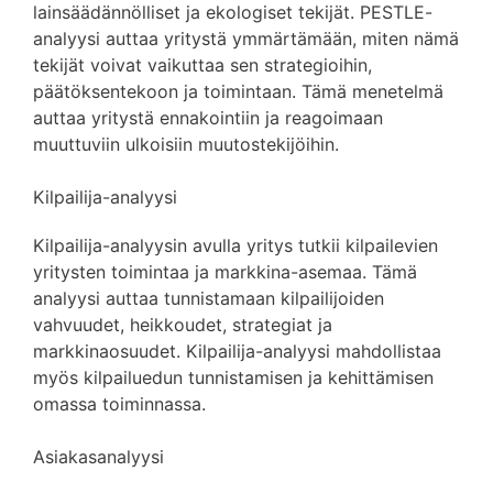
lainsäädännölliset ja ekologiset tekijät. PESTLE-
analyysi auttaa yritystä ymmärtämään, miten nämä
tekijät voivat vaikuttaa sen strategioihin,
päätöksentekoon ja toimintaan. Tämä menetelmä
auttaa yritystä ennakointiin ja reagoimaan
muuttuviin ulkoisiin muutostekijöihin.
Kilpailija-analyysi
Kilpailija-analyysin avulla yritys tutkii kilpailevien
yritysten toimintaa ja markkina-asemaa. Tämä
analyysi auttaa tunnistamaan kilpailijoiden
vahvuudet, heikkoudet, strategiat ja
markkinaosuudet. Kilpailija-analyysi mahdollistaa
myös kilpailuedun tunnistamisen ja kehittämisen
omassa toiminnassa.
Asiakasanalyysi