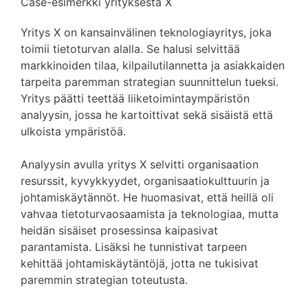
Case-esimerkki yrityksestä X
Yritys X on kansainvälinen teknologiayritys, joka
toimii tietoturvan alalla. Se halusi selvittää
markkinoiden tilaa, kilpailutilannetta ja asiakkaiden
tarpeita paremman strategian suunnittelun tueksi.
Yritys päätti teettää liiketoimintaympäristön
analyysin, jossa he kartoittivat sekä sisäistä että
ulkoista ympäristöä.
Analyysin avulla yritys X selvitti organisaation
resurssit, kyvykkyydet, organisaatiokulttuurin ja
johtamiskäytännöt. He huomasivat, että heillä oli
vahvaa tietoturvaosaamista ja teknologiaa, mutta
heidän sisäiset prosessinsa kaipasivat
parantamista. Lisäksi he tunnistivat tarpeen
kehittää johtamiskäytäntöjä, jotta ne tukisivat
paremmin strategian toteutusta.