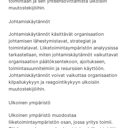
toimintaan ja sen yhteensovittamista ulkoisiin
muutostekijöihin.
Johtamiskäytännöt
Johtamiskäytännöt käsittävät organisaation
johtamisen lähestymistavat, strategiat ja
toimintatavat. Liiketoimintaympäristön analyysissa
tarkastellaan, miten johtamiskäytännöt vaikuttavat
organisaation päätöksentekoon, ajoitukseen,
toimintasuunnitelmiin ja resurssien käyttöön.
Johtamiskäytännöt voivat vaikuttaa organisaation
kilpailukykyyn ja reagointikykyyn ulkoisiin
muutostekijöihin.
Ulkoinen ympäristö
Ulkoinen ympäristö muodostaa
liiketoimintaympäristön osan, jossa yritys toimii.