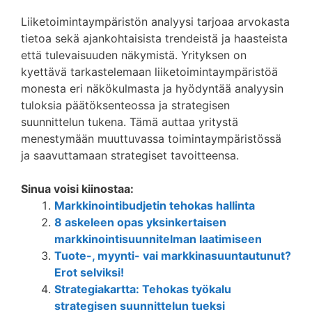
Liiketoimintaympäristön analyysi tarjoaa arvokasta
tietoa sekä ajankohtaisista trendeistä ja haasteista
että tulevaisuuden näkymistä. Yrityksen on
kyettävä tarkastelemaan liiketoimintaympäristöä
monesta eri näkökulmasta ja hyödyntää analyysin
tuloksia päätöksenteossa ja strategisen
suunnittelun tukena. Tämä auttaa yritystä
menestymään muuttuvassa toimintaympäristössä
ja saavuttamaan strategiset tavoitteensa.
Sinua voisi kiinostaa:
Markkinointibudjetin tehokas hallinta
8 askeleen opas yksinkertaisen
markkinointisuunnitelman laatimiseen
Tuote-, myynti- vai markkinasuuntautunut?
Erot selviksi!
Strategiakartta: Tehokas työkalu
strategisen suunnittelun tueksi