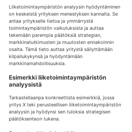
Liiketoimintaympäristön analyysin hyödyntäminen
on keskeistä yrityksen menestyksen kannalta. Se
antaa yritykselle tietoa ja ymmärrystä
toimintaympäristön vaikutuksista ja auttaa
tekemään parempia päätöksiä strategian,
markkinatutkimusten ja muutosten ennakoinnin
osalta. Tämä tieto auttaa yritystä säilyttämään
kilpailukykynsä ja hyödyntämään
markkinamahdollisuuksia.
Esimerkki liiketoimintaympäristön
analyysistä
Tarkastellaanpa konkreettista esimerkkiä, jossa
yritys X teki perusteellisen liiketoimintaympäristön
analyysin ja hyödynsi sen tuloksia strategisen
päätöksenteon tukena.