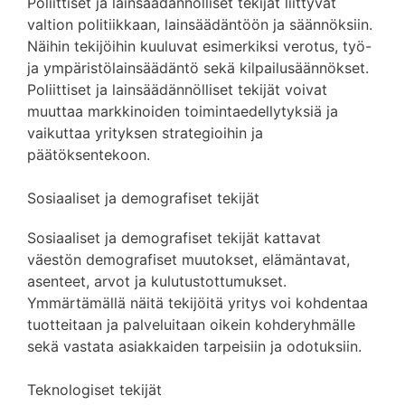
Poliittiset ja lainsäädännölliset tekijät liittyvät
valtion politiikkaan, lainsäädäntöön ja säännöksiin.
Näihin tekijöihin kuuluvat esimerkiksi verotus, työ-
ja ympäristölainsäädäntö sekä kilpailusäännökset.
Poliittiset ja lainsäädännölliset tekijät voivat
muuttaa markkinoiden toimintaedellytyksiä ja
vaikuttaa yrityksen strategioihin ja
päätöksentekoon.
Sosiaaliset ja demografiset tekijät
Sosiaaliset ja demografiset tekijät kattavat
väestön demografiset muutokset, elämäntavat,
asenteet, arvot ja kulutustottumukset.
Ymmärtämällä näitä tekijöitä yritys voi kohdentaa
tuotteitaan ja palveluitaan oikein kohderyhmälle
sekä vastata asiakkaiden tarpeisiin ja odotuksiin.
Teknologiset tekijät