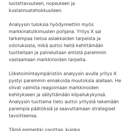
luotettavuuteen, nopeuteen ja
kustannustehokkuuteen.
Analyysin tuloksia hyödynnettiin myös
markkinatutkimusten pohjana. Yritys X sai
tarkempaa tietoa asiakkaiden tarpeista ja
odotuksista, mikä auttoi heitä kehittämään
tuotteitaan ja palveluitaan entistä paremmin
vastaamaan markkinoiden tarpeita.
Liiketoimintaympäristön analyysin avulla yritys X
pystyi paremmin ennakoida muutoksia alallaan. He
olivat valmiita reagoimaan markkinoiden
kehitykseen ja säilyttämään kilpailukykynsä.
Analyysin tuottama tieto auttoi yritystä tekemään
parempia päätöksiä ja saavuttamaan strategiset
tavoitteensa.
Tämä esimerkki osoittaa, kuinka