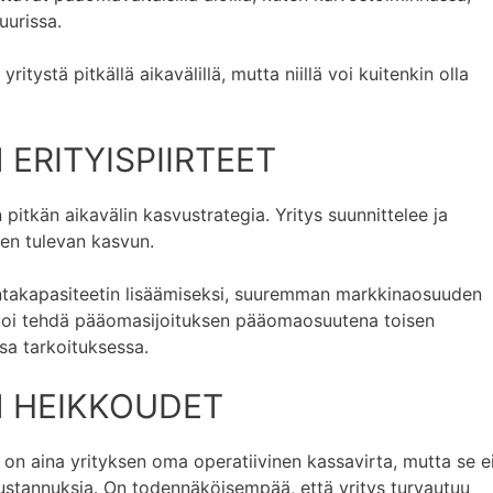
uurissa.
itystä pitkällä aikavälillä, mutta niillä voi kuitenkin olla
ERITYISPIIRTEET
pitkän aikavälin kasvustrategia. Yritys suunnittelee ja
en tulevan kasvun.
ntakapasiteetin lisäämiseksi, suuremman markkinaosuuden
ys voi tehdä pääomasijoituksen pääomaosuutena toisen
sa tarkoituksessa.
 HEIKKOUDET
 on aina yrityksen oma operatiivinen kassavirta, mutta se e
kustannuksia. On todennäköisempää, että yritys turvautuu