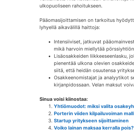
ulkopuoliseen rahoitukseen.
Pääomasijoittamisen on tarkoitus hyödyttää 
lyhyellä aikavälillä haittoja:
Intensiiviset, jatkuvat pääomainvest
mikä harvoin miellytää pörssiyhtiö
Lisäosakkeiden liikkeeseenlasku, jo
pienentää ulkona olevien osakkeide
siitä, että heidän osuutensa yrityk
Osakkeenomistajat ja analyytikot se
kirjanpidossaan. Velan maksut voiv
Sinua voisi kiinostaa:
Yhtiömuodot: miksi valita osakeyh
Porterin viiden kilpailuvoiman mall
Startup yritykseen sijoittaminen
Voiko lainan maksaa kerralla pois?