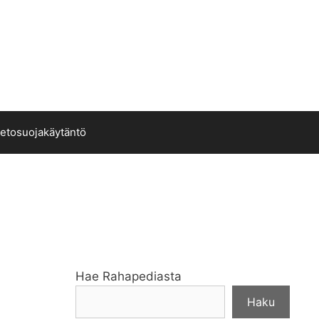
ietosuojakäytäntö
Hae Rahapediasta
Haku