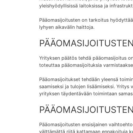
yleishyödyllisissä laitoksissa ja infrastrukt
Pääomasijoitusten on tarkoitus hyödyttää yr
lyhyen aikavälin haittoja.
PÄÄOMASIJOITUSTEN 
Yrityksen päätös tehdä pääomasijoitus on 
toteuttaa pääomasijoituksia varmistaakse
Pääomasijoitukset tehdään yleensä toimi
saamiseksi ja tulojen lisäämiseksi. Yrit
yrityksen täydentävään toimintaan samas
PÄÄOMASIJOITUSTEN
Pääomasijoitusten ensisijainen vaihtoehto
välttämättä riitä kattamaan ennakoituja 