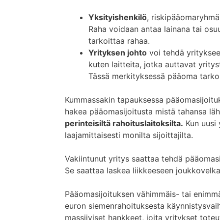
Yksityishenkilö
, riskipääomaryhmä 
Raha voidaan antaa lainana tai os
tarkoittaa rahaa.
Yrityksen johto
voi tehdä yrityksee
kuten laitteita, jotka auttavat yr
Tässä merkityksessä pääoma tarkoi
Kummassakin tapauksessa pääomasijoituksii
hakea pääomasijoitusta mistä tahansa lä
perinteisiltä rahoituslaitoksilta.
Kun uusi 
laajamittaisesti monilta sijoittajilta.
Vakiintunut yritys saattaa tehdä pääomasi
Se saattaa laskea liikkeeseen joukkovelka
Pääomasijoituksen vähimmäis- tai enimmäi
euron siemenrahoituksesta käynnistysvaih
massiiviset hankkeet, joita yritykset tote