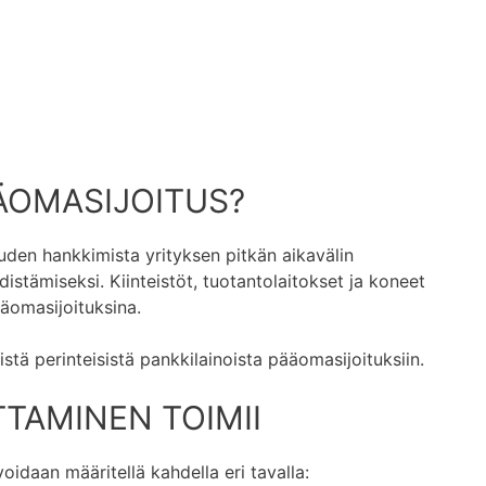
ÄOMASIJOITUS?
den hankkimista yrityksen pitkän aikavälin
distämiseksi. Kiinteistöt, tuotantolaitokset ja koneet
ääomasijoituksina.
istä perinteisistä pankkilainoista pääomasijoituksiin.
TAMINEN TOIMII
oidaan määritellä kahdella eri tavalla: