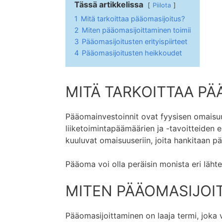
Tässä artikkelissa
Piilota
1
Mitä tarkoittaa pääomasijoitus?
2
Miten pääomasijoittaminen toimii
3
Pääomasijoitusten erityispiirteet
4
Pääomasijoitusten heikkoudet
MITÄ TARKOITTAA PÄ
Pääomainvestoinnit ovat fyysisen omaisuu
liiketoimintapäämäärien ja -tavoitteiden e
kuuluvat omaisuuseriin, joita hankitaan p
Pääoma voi olla peräisin monista eri lähte
MITEN PÄÄOMASIJOIT
Pääomasijoittaminen on laaja termi, joka v