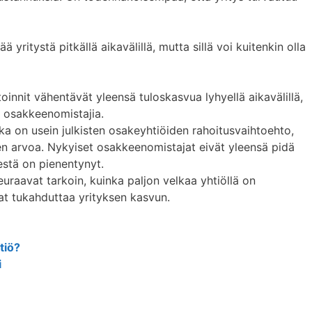
yritystä pitkällä aikavälillä, mutta sillä voi kuitenkin olla
oinnit vähentävät yleensä tuloskasvua lyhyellä aikavälillä,
n osakkeenomistajia.
ka on usein julkisten osakeyhtiöiden rahoitusvaihtoehto,
n arvoa. Nykyiset osakkeenomistajat eivät yleensä pidä
sestä on pienentynyt.
uraavat tarkoin, kuinka paljon velkaa yhtiöllä on
at tukahduttaa yrityksen kasvun.
tiö?
i