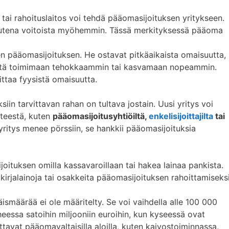
tai rahoituslaitos voi tehdä pääomasijoituksen yritykseen.
uutena voitoista myöhemmin. Tässä merkityksessä pääoma
n pääomasijoituksen. He ostavat pitkäaikaista omaisuutta,
itystä toimimaan tehokkaammin tai kasvamaan nopeammin.
ttaa fyysistä omaisuutta.
n tarvittavan rahan on tultava jostain. Uusi yritys voi
hteestä, kuten
pääomasijoitusyhtiöiltä,
enkelisijoittajilta
tai
yritys menee pörssiin, se hankkii pääomasijoituksia
joituksen omilla kassavaroillaan tai hakea lainaa pankista.
kirjalainoja tai osakkeita pääomasijoituksen rahoittamiseksi
smäärää ei ole määritelty. Se voi vaihdella alle 100 000
eessa satoihin miljooniin euroihin, kun kyseessä ovat
uttavat pääomavaltaisilla aloilla, kuten kaivostoiminnassa,