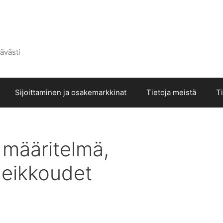
ävästi
Sijoittaminen ja osakemarkkinat
Tietoja meistä
T
 määritelmä,
 heikkoudet