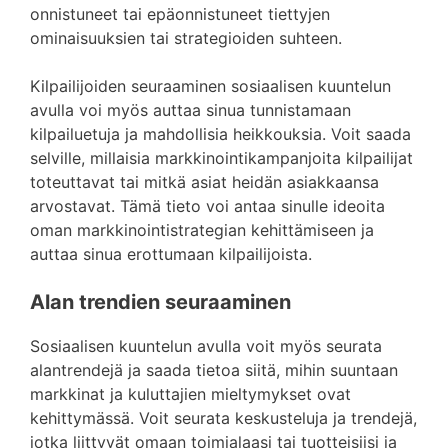
onnistuneet tai epäonnistuneet tiettyjen
ominaisuuksien tai strategioiden suhteen.
Kilpailijoiden seuraaminen sosiaalisen kuuntelun
avulla voi myös auttaa sinua tunnistamaan
kilpailuetuja ja mahdollisia heikkouksia. Voit saada
selville, millaisia markkinointikampanjoita kilpailijat
toteuttavat tai mitkä asiat heidän asiakkaansa
arvostavat. Tämä tieto voi antaa sinulle ideoita
oman markkinointistrategian kehittämiseen ja
auttaa sinua erottumaan kilpailijoista.
Alan trendien seuraaminen
Sosiaalisen kuuntelun avulla voit myös seurata
alantrendejä ja saada tietoa siitä, mihin suuntaan
markkinat ja kuluttajien mieltymykset ovat
kehittymässä. Voit seurata keskusteluja ja trendejä,
jotka liittyvät omaan toimialaasi tai tuotteisiisi ja