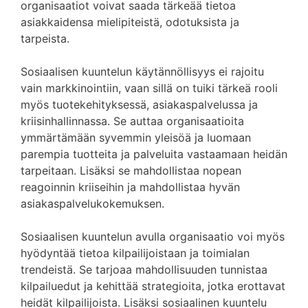
organisaatiot voivat saada tärkeää tietoa
asiakkaidensa mielipiteistä, odotuksista ja
tarpeista.
Sosiaalisen kuuntelun käytännöllisyys ei rajoitu
vain markkinointiin, vaan sillä on tuiki tärkeä rooli
myös tuotekehityksessä, asiakaspalvelussa ja
kriisinhallinnassa. Se auttaa organisaatioita
ymmärtämään syvemmin yleisöä ja luomaan
parempia tuotteita ja palveluita vastaamaan heidän
tarpeitaan. Lisäksi se mahdollistaa nopean
reagoinnin kriiseihin ja mahdollistaa hyvän
asiakaspalvelukokemuksen.
Sosiaalisen kuuntelun avulla organisaatio voi myös
hyödyntää tietoa kilpailijoistaan ja toimialan
trendeistä. Se tarjoaa mahdollisuuden tunnistaa
kilpailuedut ja kehittää strategioita, jotka erottavat
heidät kilpailijoista. Lisäksi sosiaalinen kuuntelu