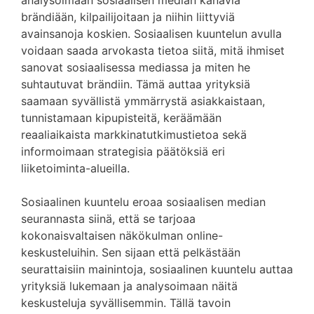
analysoimaan sosiaalisen median kanavia
brändiään, kilpailijoitaan ja niihin liittyviä
avainsanoja koskien. Sosiaalisen kuuntelun avulla
voidaan saada arvokasta tietoa siitä, mitä ihmiset
sanovat sosiaalisessa mediassa ja miten he
suhtautuvat brändiin. Tämä auttaa yrityksiä
saamaan syvällistä ymmärrystä asiakkaistaan,
tunnistamaan kipupisteitä, keräämään
reaaliaikaista markkinatutkimustietoa sekä
informoimaan strategisia päätöksiä eri
liiketoiminta-alueilla.
Sosiaalinen kuuntelu eroaa sosiaalisen median
seurannasta siinä, että se tarjoaa
kokonaisvaltaisen näkökulman online-
keskusteluihin. Sen sijaan että pelkästään
seurattaisiin mainintoja, sosiaalinen kuuntelu auttaa
yrityksiä lukemaan ja analysoimaan näitä
keskusteluja syvällisemmin. Tällä tavoin