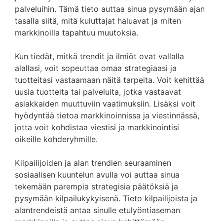
palveluihin. Tämä tieto auttaa sinua pysymään ajan
tasalla siitä, mitä kuluttajat haluavat ja miten
markkinoilla tapahtuu muutoksia.
Kun tiedät, mitkä trendit ja ilmiöt ovat vallalla
alallasi, voit sopeuttaa omaa strategiaasi ja
tuotteitasi vastaamaan näitä tarpeita. Voit kehittää
uusia tuotteita tai palveluita, jotka vastaavat
asiakkaiden muuttuviin vaatimuksiin. Lisäksi voit
hyödyntää tietoa markkinoinnissa ja viestinnässä,
jotta voit kohdistaa viestisi ja markkinointisi
oikeille kohderyhmille.
Kilpailijoiden ja alan trendien seuraaminen
sosiaalisen kuuntelun avulla voi auttaa sinua
tekemään parempia strategisia päätöksiä ja
pysymään kilpailukykyisenä. Tieto kilpailijoista ja
alantrendeistä antaa sinulle etulyöntiaseman