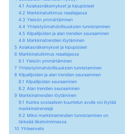
4.1
Asiakasnäkemykset ja kipupisteet
4.2
Markkinatutkimus reaaliajassa
4.3
Yleisön ymmärtäminen
4.4
Yhteistyömahdollisuuksien tunnistaminen
4.5
Kilpailijoiden ja alan trendien seuraaminen
4.6
Markkinatrendien löytäminen
5
Asiakasnäkemykset ja kipupisteet
6
Markkinatutkimus reaaliajassa
6.1
Yleisön ymmärtäminen
7
Yhteistyömahdollisuuksien tunnistaminen
8
Kilpailijoiden ja alan trendien seuraaminen
8.1
Kilpailijoiden seuraaminen
8.2
Alan trendien seuraaminen
9
Markkinatrendien löytäminen
9.1
Kuinka sosiaalisen kuuntelun avulla voi löytää
markkinatrendejä
9.2
Miksi markkinatrendien tunnistaminen on
tärkeää liiketoiminnassa
10
Yhteenveto