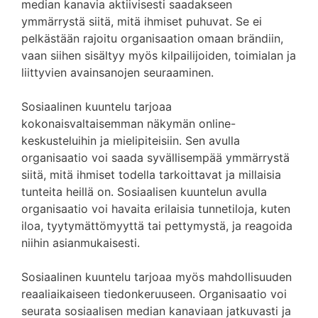
median kanavia aktiivisesti saadakseen
ymmärrystä siitä, mitä ihmiset puhuvat. Se ei
pelkästään rajoitu organisaation omaan brändiin,
vaan siihen sisältyy myös kilpailijoiden, toimialan ja
liittyvien avainsanojen seuraaminen.
Sosiaalinen kuuntelu tarjoaa
kokonaisvaltaisemman näkymän online-
keskusteluihin ja mielipiteisiin. Sen avulla
organisaatio voi saada syvällisempää ymmärrystä
siitä, mitä ihmiset todella tarkoittavat ja millaisia
tunteita heillä on. Sosiaalisen kuuntelun avulla
organisaatio voi havaita erilaisia tunnetiloja, kuten
iloa, tyytymättömyyttä tai pettymystä, ja reagoida
niihin asianmukaisesti.
Sosiaalinen kuuntelu tarjoaa myös mahdollisuuden
reaaliaikaiseen tiedonkeruuseen. Organisaatio voi
seurata sosiaalisen median kanaviaan jatkuvasti ja