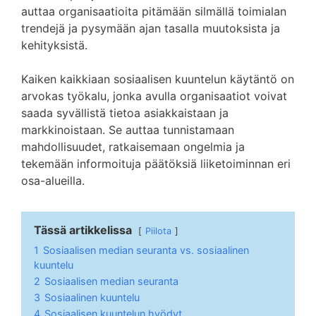
auttaa organisaatioita pitämään silmällä toimialan
trendejä ja pysymään ajan tasalla muutoksista ja
kehityksistä.
Kaiken kaikkiaan sosiaalisen kuuntelun käytäntö on
arvokas työkalu, jonka avulla organisaatiot voivat
saada syvällistä tietoa asiakkaistaan ja
markkinoistaan. Se auttaa tunnistamaan
mahdollisuudet, ratkaisemaan ongelmia ja
tekemään informoituja päätöksiä liiketoiminnan eri
osa-alueilla.
Tässä artikkelissa
Piilota
1
Sosiaalisen median seuranta vs. sosiaalinen
kuuntelu
2
Sosiaalisen median seuranta
3
Sosiaalinen kuuntelu
4
Sosiaalisen kuuntelun hyödyt