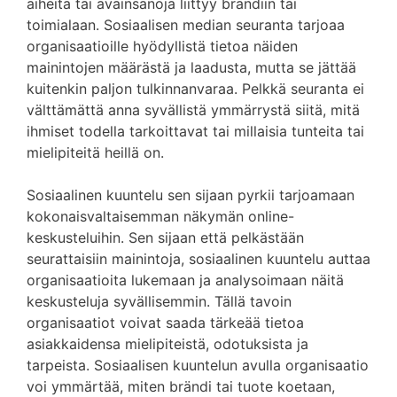
aiheita tai avainsanoja liittyy brändiin tai
toimialaan. Sosiaalisen median seuranta tarjoaa
organisaatioille hyödyllistä tietoa näiden
mainintojen määrästä ja laadusta, mutta se jättää
kuitenkin paljon tulkinnanvaraa. Pelkkä seuranta ei
välttämättä anna syvällistä ymmärrystä siitä, mitä
ihmiset todella tarkoittavat tai millaisia tunteita tai
mielipiteitä heillä on.
Sosiaalinen kuuntelu sen sijaan pyrkii tarjoamaan
kokonaisvaltaisemman näkymän online-
keskusteluihin. Sen sijaan että pelkästään
seurattaisiin mainintoja, sosiaalinen kuuntelu auttaa
organisaatioita lukemaan ja analysoimaan näitä
keskusteluja syvällisemmin. Tällä tavoin
organisaatiot voivat saada tärkeää tietoa
asiakkaidensa mielipiteistä, odotuksista ja
tarpeista. Sosiaalisen kuuntelun avulla organisaatio
voi ymmärtää, miten brändi tai tuote koetaan,