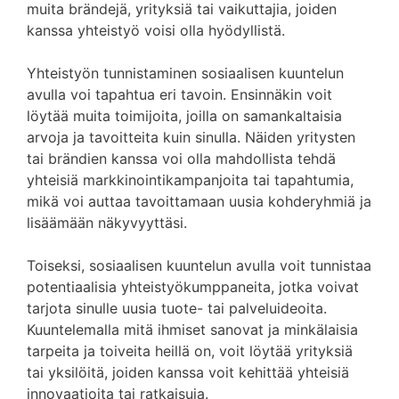
muita brändejä, yrityksiä tai vaikuttajia, joiden
kanssa yhteistyö voisi olla hyödyllistä.
Yhteistyön tunnistaminen sosiaalisen kuuntelun
avulla voi tapahtua eri tavoin. Ensinnäkin voit
löytää muita toimijoita, joilla on samankaltaisia
arvoja ja tavoitteita kuin sinulla. Näiden yritysten
tai brändien kanssa voi olla mahdollista tehdä
yhteisiä markkinointikampanjoita tai tapahtumia,
mikä voi auttaa tavoittamaan uusia kohderyhmiä ja
lisäämään näkyvyyttäsi.
Toiseksi, sosiaalisen kuuntelun avulla voit tunnistaa
potentiaalisia yhteistyökumppaneita, jotka voivat
tarjota sinulle uusia tuote- tai palveluideoita.
Kuuntelemalla mitä ihmiset sanovat ja minkälaisia
tarpeita ja toiveita heillä on, voit löytää yrityksiä
tai yksilöitä, joiden kanssa voit kehittää yhteisiä
innovaatioita tai ratkaisuja.