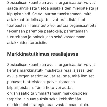
Sosiaalisen kuuntelun avulla organisaatiot voivat
saada arvokasta tietoa asiakkaiden mielipiteistä ja
kipupisteistä. Se voi auttaa tunnistamaan, mitä
asiakkaat todella ajattelevat brändistäsi tai
tuotteistasi. Tämä tieto voi auttaa organisaatioita
tekemään parempia päätöksiä, parantamaan
tuotteitaan ja palvelujaan sekä vastaamaan
asiakkaiden tarpeisiin.
Markkinatutkimus reaaliajassa
Sosiaalisen kuuntelun avulla organisaatiot voivat
kerätä markkinatutkimustietoa reaaliajassa. Sen
avulla organisaatiot voivat seurata, mitä ihmiset
puhuvat tuotteistaan, palveluistaan ja
kilpailijoistaan. Tämä tieto voi auttaa
organisaatioita ymmärtämään markkinoiden
tarpeita ja suuntauksia sekä kehittämään
markkinointistrategioitaan vastaamaan niihin.