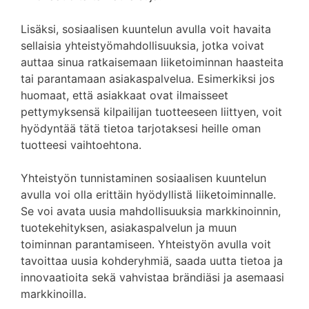
Lisäksi, sosiaalisen kuuntelun avulla voit havaita
sellaisia yhteistyömahdollisuuksia, jotka voivat
auttaa sinua ratkaisemaan liiketoiminnan haasteita
tai parantamaan asiakaspalvelua. Esimerkiksi jos
huomaat, että asiakkaat ovat ilmaisseet
pettymyksensä kilpailijan tuotteeseen liittyen, voit
hyödyntää tätä tietoa tarjotaksesi heille oman
tuotteesi vaihtoehtona.
Yhteistyön tunnistaminen sosiaalisen kuuntelun
avulla voi olla erittäin hyödyllistä liiketoiminnalle.
Se voi avata uusia mahdollisuuksia markkinoinnin,
tuotekehityksen, asiakaspalvelun ja muun
toiminnan parantamiseen. Yhteistyön avulla voit
tavoittaa uusia kohderyhmiä, saada uutta tietoa ja
innovaatioita sekä vahvistaa brändiäsi ja asemaasi
markkinoilla.