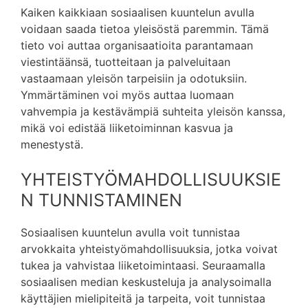
Kaiken kaikkiaan sosiaalisen kuuntelun avulla
voidaan saada tietoa yleisöstä paremmin. Tämä
tieto voi auttaa organisaatioita parantamaan
viestintäänsä, tuotteitaan ja palveluitaan
vastaamaan yleisön tarpeisiin ja odotuksiin.
Ymmärtäminen voi myös auttaa luomaan
vahvempia ja kestävämpiä suhteita yleisön kanssa,
mikä voi edistää liiketoiminnan kasvua ja
menestystä.
YHTEISTYÖMAHDOLLISUUKSIE
N TUNNISTAMINEN
Sosiaalisen kuuntelun avulla voit tunnistaa
arvokkaita yhteistyömahdollisuuksia, jotka voivat
tukea ja vahvistaa liiketoimintaasi. Seuraamalla
sosiaalisen median keskusteluja ja analysoimalla
käyttäjien mielipiteitä ja tarpeita, voit tunnistaa