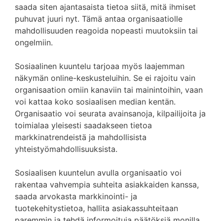
saada siten ajantasaista tietoa siitä, mitä ihmiset
puhuvat juuri nyt. Tämä antaa organisaatiolle
mahdollisuuden reagoida nopeasti muutoksiin tai
ongelmiin.
Sosiaalinen kuuntelu tarjoaa myös laajemman
näkymän online-keskusteluihin. Se ei rajoitu vain
organisaation omiin kanaviin tai mainintoihin, vaan
voi kattaa koko sosiaalisen median kentän.
Organisaatio voi seurata avainsanoja, kilpailijoita ja
toimialaa yleisesti saadakseen tietoa
markkinatrendeistä ja mahdollisista
yhteistyömahdollisuuksista.
Sosiaalisen kuuntelun avulla organisaatio voi
rakentaa vahvempia suhteita asiakkaiden kanssa,
saada arvokasta markkinointi- ja
tuotekehitystietoa, hallita asiakassuhteitaan
paremmin ja tehdä informoituja päätöksiä monilla