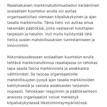
Reaaliaikaisen markkinatutkimustiedon kerääminen
sosiaalisen kuuntelun avulla voi auttaa
organisaatioitasi olemaan kilpailukykyinen ja ajan
tasalla markkinoilla. Tämä tieto voi auttaa sinua
tekemään päätöksiä, jotka vastaavat kuluttajien
tarpeisiin ja haluihin. Voit myös hyödyntää tätä
tietoa uusien mahdollisuuksien tunnistamiseen ja
innovointiin.
Kokonaisuudessaan sosiaalisen kuuntelun avulla
tehtävä markkinatutkimus reaaliajassa on tehokas
tapa saada tietoa markkinoista ja asiakkaista
välittömästi. Se tarjoaa organisaatioille
mahdollisuuden pysyä ajan tasalla markkinoiden
kehityksestä ja vastata asiakkaiden tarpeisiin
nopeasti. Tehokkaan reagoinnin ja päätöksenteon
ansiosta organisaatiot voivat menestyä
kilpailukykyisessä liiketoimintaympäristössä.