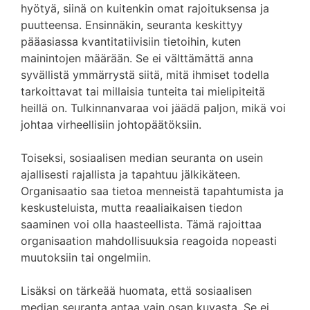
hyötyä, siinä on kuitenkin omat rajoituksensa ja
puutteensa. Ensinnäkin, seuranta keskittyy
pääasiassa kvantitatiivisiin tietoihin, kuten
mainintojen määrään. Se ei välttämättä anna
syvällistä ymmärrystä siitä, mitä ihmiset todella
tarkoittavat tai millaisia tunteita tai mielipiteitä
heillä on. Tulkinnanvaraa voi jäädä paljon, mikä voi
johtaa virheellisiin johtopäätöksiin.
Toiseksi, sosiaalisen median seuranta on usein
ajallisesti rajallista ja tapahtuu jälkikäteen.
Organisaatio saa tietoa menneistä tapahtumista ja
keskusteluista, mutta reaaliaikaisen tiedon
saaminen voi olla haasteellista. Tämä rajoittaa
organisaation mahdollisuuksia reagoida nopeasti
muutoksiin tai ongelmiin.
Lisäksi on tärkeää huomata, että sosiaalisen
median seuranta antaa vain osan kuvasta. Se ei