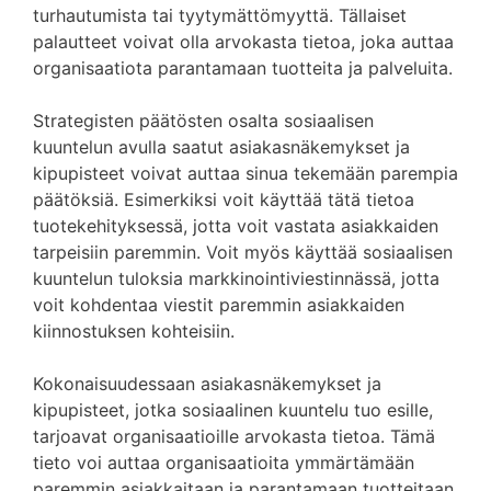
turhautumista tai tyytymättömyyttä. Tällaiset
palautteet voivat olla arvokasta tietoa, joka auttaa
organisaatiota parantamaan tuotteita ja palveluita.
Strategisten päätösten osalta sosiaalisen
kuuntelun avulla saatut asiakasnäkemykset ja
kipupisteet voivat auttaa sinua tekemään parempia
päätöksiä. Esimerkiksi voit käyttää tätä tietoa
tuotekehityksessä, jotta voit vastata asiakkaiden
tarpeisiin paremmin. Voit myös käyttää sosiaalisen
kuuntelun tuloksia markkinointiviestinnässä, jotta
voit kohdentaa viestit paremmin asiakkaiden
kiinnostuksen kohteisiin.
Kokonaisuudessaan asiakasnäkemykset ja
kipupisteet, jotka sosiaalinen kuuntelu tuo esille,
tarjoavat organisaatioille arvokasta tietoa. Tämä
tieto voi auttaa organisaatioita ymmärtämään
paremmin asiakkaitaan ja parantamaan tuotteitaan