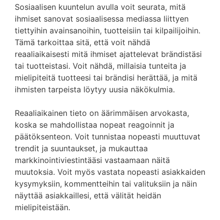
Sosiaalisen kuuntelun avulla voit seurata, mitä
ihmiset sanovat sosiaalisessa mediassa liittyen
tiettyihin avainsanoihin, tuotteisiin tai kilpailijoihin.
Tämä tarkoittaa sitä, että voit nähdä
reaaliaikaisesti mitä ihmiset ajattelevat brändistäsi
tai tuotteistasi. Voit nähdä, millaisia tunteita ja
mielipiteitä tuotteesi tai brändisi herättää, ja mitä
ihmisten tarpeista löytyy uusia näkökulmia.
Reaaliaikainen tieto on äärimmäisen arvokasta,
koska se mahdollistaa nopeat reagoinnit ja
päätöksenteon. Voit tunnistaa nopeasti muuttuvat
trendit ja suuntaukset, ja mukauttaa
markkinointiviestintääsi vastaamaan näitä
muutoksia. Voit myös vastata nopeasti asiakkaiden
kysymyksiin, kommentteihin tai valituksiin ja näin
näyttää asiakkaillesi, että välität heidän
mielipiteistään.