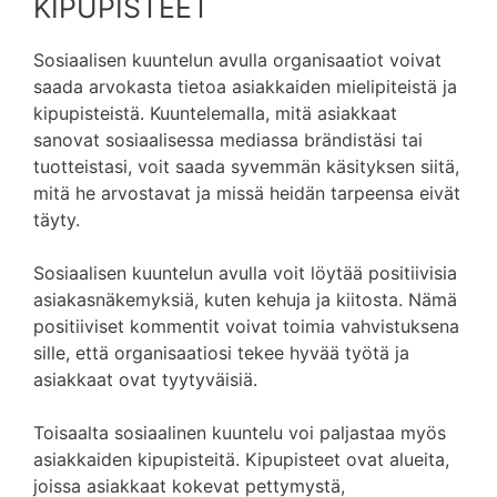
KIPUPISTEET
Sosiaalisen kuuntelun avulla organisaatiot voivat
saada arvokasta tietoa asiakkaiden mielipiteistä ja
kipupisteistä. Kuuntelemalla, mitä asiakkaat
sanovat sosiaalisessa mediassa brändistäsi tai
tuotteistasi, voit saada syvemmän käsityksen siitä,
mitä he arvostavat ja missä heidän tarpeensa eivät
täyty.
Sosiaalisen kuuntelun avulla voit löytää positiivisia
asiakasnäkemyksiä, kuten kehuja ja kiitosta. Nämä
positiiviset kommentit voivat toimia vahvistuksena
sille, että organisaatiosi tekee hyvää työtä ja
asiakkaat ovat tyytyväisiä.
Toisaalta sosiaalinen kuuntelu voi paljastaa myös
asiakkaiden kipupisteitä. Kipupisteet ovat alueita,
joissa asiakkaat kokevat pettymystä,