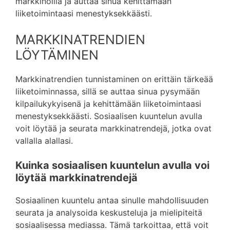
markkinoilla ja auttaa sinua kehittämään
liiketoimintaasi menestyksekkäästi.
MARKKINATRENDIEN
LÖYTÄMINEN
Markkinatrendien tunnistaminen on erittäin tärkeää
liiketoiminnassa, sillä se auttaa sinua pysymään
kilpailukykyisenä ja kehittämään liiketoimintaasi
menestyksekkäästi. Sosiaalisen kuuntelun avulla
voit löytää ja seurata markkinatrendejä, jotka ovat
vallalla alallasi.
Kuinka sosiaalisen kuuntelun avulla voi
löytää markkinatrendejä
Sosiaalinen kuuntelu antaa sinulle mahdollisuuden
seurata ja analysoida keskusteluja ja mielipiteitä
sosiaalisessa mediassa. Tämä tarkoittaa, että voit