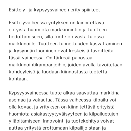
Esittely- ja kypsyysvaiheen erityispiirteet
Esittelyvaiheessa yrityksen on kiinnitettävä
erityistä huomiota markkinointiin ja tuotteen
tiedottamiseen, sillä tuote on vasta tulossa
markkinoille. Tuotteen tunnettuuden kasvattaminen
ja kysynnän luominen ovat keskeisiä tavoitteita
tässä vaiheessa. On tärkeää panostaa
markkinointikampanjoihin, joiden avulla tavoitetaan
kohdeyleisö ja luodaan kiinnostusta tuotetta
kohtaan.
Kypsyysvaiheessa tuote alkaa saavuttaa markkina-
asemaa ja vakautua. Tässä vaiheessa kilpailu voi
olla kovaa, ja yrityksen on kiinnitettävä erityistä
huomiota asiakastyytyväisyyteen ja kilpailuetujen
ylläpitämiseen. Innovointi ja tuotekehitys voivat
auttaa yritystä erottumaan kilpailijoistaan ja