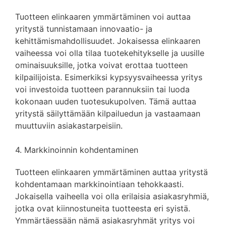
Tuotteen elinkaaren ymmärtäminen voi auttaa
yritystä tunnistamaan innovaatio- ja
kehittämismahdollisuudet. Jokaisessa elinkaaren
vaiheessa voi olla tilaa tuotekehitykselle ja uusille
ominaisuuksille, jotka voivat erottaa tuotteen
kilpailijoista. Esimerkiksi kypsyysvaiheessa yritys
voi investoida tuotteen parannuksiin tai luoda
kokonaan uuden tuotesukupolven. Tämä auttaa
yritystä säilyttämään kilpailuedun ja vastaamaan
muuttuviin asiakastarpeisiin.
4. Markkinoinnin kohdentaminen
Tuotteen elinkaaren ymmärtäminen auttaa yritystä
kohdentamaan markkinointiaan tehokkaasti.
Jokaisella vaiheella voi olla erilaisia asiakasryhmiä,
jotka ovat kiinnostuneita tuotteesta eri syistä.
Ymmärtäessään nämä asiakasryhmät yritys voi