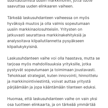
suuntautumista uusiin markkinoihin, jotta tuote
saavuttaa uuden elinkaaren vaiheen.
Tärkeää laskusuhdanteen vaiheessa on myös
hyväksyä muutos ja olla valmis sopeutumaan
uusiin markkinaolosuhteisiin. Yritysten on
jatkuvasti seurattava markkinakehityksiä ja
analysoitava kilpailutilannetta pysyäkseen
kilpailukykyisinä.
Laskusuhdanteen vaihe voi olla haastava, mutta se
tarjoaa myös mahdollisuuksia yrityksille, jotka
pystyvät sopeutumaan ja toimimaan joustavasti.
Tehokkaat strategiat, kuten innovointi, hinnoittelu
ja markkinointiviestintä, voivat auttaa yritystä
pärjäämään ja jopa kääntämään tilanteen eduksi.
Huomaa, että laskusuhdanteen vaihe on vain yksi
osa tuotteen elinkaarta, ja on tärkeää ymmärtää