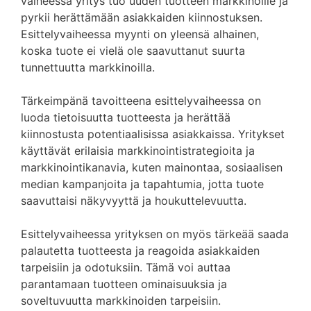
vaiheessa yritys tuo uuden tuotteen markkinoille ja
pyrkii herättämään asiakkaiden kiinnostuksen.
Esittelyvaiheessa myynti on yleensä alhainen,
koska tuote ei vielä ole saavuttanut suurta
tunnettuutta markkinoilla.
Tärkeimpänä tavoitteena esittelyvaiheessa on
luoda tietoisuutta tuotteesta ja herättää
kiinnostusta potentiaalisissa asiakkaissa. Yritykset
käyttävät erilaisia markkinointistrategioita ja
markkinointikanavia, kuten mainontaa, sosiaalisen
median kampanjoita ja tapahtumia, jotta tuote
saavuttaisi näkyvyyttä ja houkuttelevuutta.
Esittelyvaiheessa yrityksen on myös tärkeää saada
palautetta tuotteesta ja reagoida asiakkaiden
tarpeisiin ja odotuksiin. Tämä voi auttaa
parantamaan tuotteen ominaisuuksia ja
soveltuvuutta markkinoiden tarpeisiin.