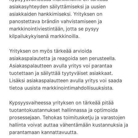
asiakasyhteyden säilyttämiseksi ja uusien
asiakkaiden hankkimiseksi. Yrityksen on
panostettava brändin vahvistamiseen ja
markkinointiviestintään, jotta se pysyy
kilpailukykyisenä markkinoilla.
Yrityksen on myös tärkeää arvioida
asiakaspalautetta ja reagoida sen perusteella.
Asiakaspalautteen avulla yritys voi parantaa
tuotettaan ja säilyttää tyytyväiset asiakkaat.
Lisäksi asiakaspalautteen avulla yritys voi saada
tietoa uusista markkinointimahdollisuuksista.
Kypsyysvaiheessa yrityksen on tärkeää pitää
tuotantokustannukset hallinnassa ja optimoida
prosessejaan. Tehokas toimitusketju ja varastojen
hallinta voivat auttaa vähentämään kustannuksia ja
parantamaan kannattavuutta.