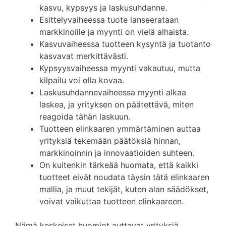
kasvu, kypsyys ja laskusuhdanne.
Esittelyvaiheessa tuote lanseerataan
markkinoille ja myynti on vielä alhaista.
Kasvuvaiheessa tuotteen kysyntä ja tuotanto
kasvavat merkittävästi.
Kypsyysvaiheessa myynti vakautuu, mutta
kilpailu voi olla kovaa.
Laskusuhdannevaiheessa myynti alkaa
laskea, ja yrityksen on päätettävä, miten
reagoida tähän laskuun.
Tuotteen elinkaaren ymmärtäminen auttaa
yrityksiä tekemään päätöksiä hinnan,
markkinoinnin ja innovaatioiden suhteen.
On kuitenkin tärkeää huomata, että kaikki
tuotteet eivät noudata täysin tätä elinkaaren
mallia, ja muut tekijät, kuten alan säädökset,
voivat vaikuttaa tuotteen elinkaareen.
Nämä keskeiset huomiot auttavat yrityksiä