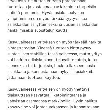
arvokasta. Se auttaa yritystä parantamaan
tuotettaan ja vastaamaan asiakkaiden tarpeisiin
entistä paremmin. Hyvän asiakaspalvelun
ylläpitäminen on myös tärkeää tyytyväisten
asiakkaiden säilyttämiseksi ja uusien asiakkaiden
hankkimiseksi suosittelun kautta.
Kasvuvaiheessa yrityksen on myös tärkeää harkita
hintastrategiaa. Yleensä tuotteen hinta pysyy
suhteellisen stabiilina tässä vaiheessa, mutta yritys
voi harkita erilaisia hinnoitteluvaihtoehtoja, kuten
alennuksia tai tarjouksia, houkutellakseen uusia
asiakkaita ja kannustamaan nykyisiä asiakkaita
jatkamaan tuotteen käyttöä.
Kasvuvaiheessa yrityksen on hyödynnettävä
tilaisuuttaan kasvattaa liiketoimintaansa ja
vahvistaa asemaansa markkinoilla. Hyvin hallittu
kasvuvaihe voi johtaa vakaaseen ja kannattavaan