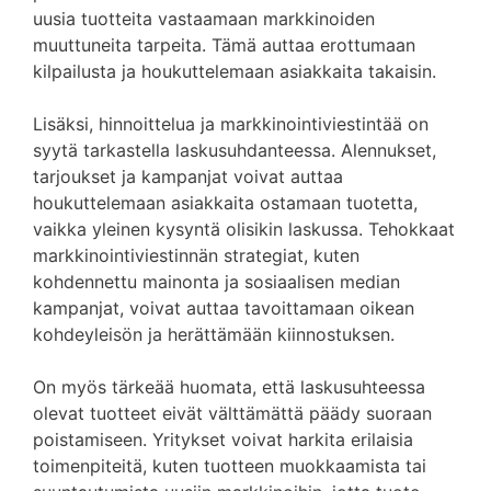
uusia tuotteita vastaamaan markkinoiden
muuttuneita tarpeita. Tämä auttaa erottumaan
kilpailusta ja houkuttelemaan asiakkaita takaisin.
Lisäksi, hinnoittelua ja markkinointiviestintää on
syytä tarkastella laskusuhdanteessa. Alennukset,
tarjoukset ja kampanjat voivat auttaa
houkuttelemaan asiakkaita ostamaan tuotetta,
vaikka yleinen kysyntä olisikin laskussa. Tehokkaat
markkinointiviestinnän strategiat, kuten
kohdennettu mainonta ja sosiaalisen median
kampanjat, voivat auttaa tavoittamaan oikean
kohdeyleisön ja herättämään kiinnostuksen.
On myös tärkeää huomata, että laskusuhteessa
olevat tuotteet eivät välttämättä päädy suoraan
poistamiseen. Yritykset voivat harkita erilaisia ​​
toimenpiteitä, kuten tuotteen muokkaamista tai