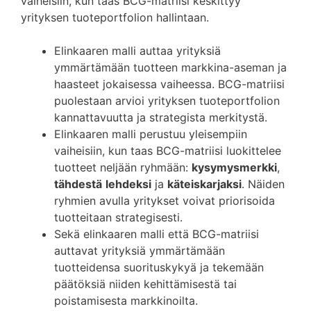
vaiheisiin, kun taas BCG-matriisi keskittyy
yrityksen tuoteportfolion hallintaan.
Elinkaaren malli auttaa yrityksiä
ymmärtämään tuotteen markkina-aseman ja
haasteet jokaisessa vaiheessa. BCG-matriisi
puolestaan arvioi yrityksen tuoteportfolion
kannattavuutta ja strategista merkitystä.
Elinkaaren malli perustuu yleisempiin
vaiheisiin, kun taas BCG-matriisi luokittelee
tuotteet neljään ryhmään:
kysymysmerkki
,
tähdestä
lehdeksi
ja
käteiskarjaksi
. Näiden
ryhmien avulla yritykset voivat priorisoida
tuotteitaan strategisesti.
Sekä elinkaaren malli että BCG-matriisi
auttavat yrityksiä ymmärtämään
tuotteidensa suorituskykyä ja tekemään
päätöksiä niiden kehittämisestä tai
poistamisesta markkinoilta.