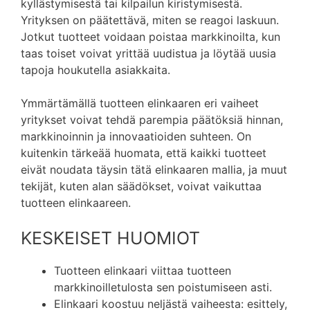
kyllästymisestä tai kilpailun kiristymisestä.
Yrityksen on päätettävä, miten se reagoi laskuun.
Jotkut tuotteet voidaan poistaa markkinoilta, kun
taas toiset voivat yrittää uudistua ja löytää uusia
tapoja houkutella asiakkaita.
Ymmärtämällä tuotteen elinkaaren eri vaiheet
yritykset voivat tehdä parempia päätöksiä hinnan,
markkinoinnin ja innovaatioiden suhteen. On
kuitenkin tärkeää huomata, että kaikki tuotteet
eivät noudata täysin tätä elinkaaren mallia, ja muut
tekijät, kuten alan säädökset, voivat vaikuttaa
tuotteen elinkaareen.
KESKEISET HUOMIOT
Tuotteen elinkaari viittaa tuotteen
markkinoilletulosta sen poistumiseen asti.
Elinkaari koostuu neljästä vaiheesta: esittely,