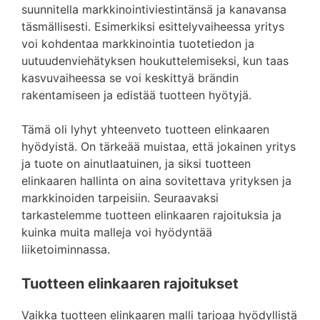
suunnitella markkinointiviestintänsä ja kanavansa
täsmällisesti. Esimerkiksi esittelyvaiheessa yritys
voi kohdentaa markkinointia tuotetiedon ja
uutuudenviehätyksen houkuttelemiseksi, kun taas
kasvuvaiheessa se voi keskittyä brändin
rakentamiseen ja edistää tuotteen hyötyjä.
Tämä oli lyhyt yhteenveto tuotteen elinkaaren
hyödyistä. On tärkeää muistaa, että jokainen yritys
ja tuote on ainutlaatuinen, ja siksi tuotteen
elinkaaren hallinta on aina sovitettava yrityksen ja
markkinoiden tarpeisiin. Seuraavaksi
tarkastelemme tuotteen elinkaaren rajoituksia ja
kuinka muita malleja voi hyödyntää
liiketoiminnassa.
Tuotteen elinkaaren rajoitukset
Vaikka tuotteen elinkaaren malli tarjoaa hyödyllistä