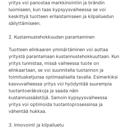
yritys voi panostaa markkinointiin ja brändin
luomiseen, kun taas kypsyysvaiheessa se voi
keskittyä tuotteen erilaistamiseen ja kilpailuedun
säilyttämiseen.
2. Kustannustehokkuuden parantaminen
Tuotteen elinkaaren ymmärtäminen voi auttaa
yritystä parantamaan kustannustehokkuuttaan. Kun
yritys tunnistaa, missä vaiheessa tuote on
elinkaartaan, se voi suunnitella tuotannon ja
toimitusketjunsa optimaalisella tavalla. Esimerkiksi
kasvuvaiheessa yritys voi hyödyntää suurempia
tuotantoeräkokoja ja saada näin
kustannussäästöjä. Samoin kypsyysvaiheessa
yritys voi optimoida tuotantoprosessinsa ja
vähentää hukkaa.
3. Innovointi ja kilpailuetu