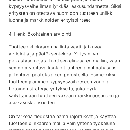
kypsyysvaihe ilman jyrkkää laskusuhdannetta. Siksi
yritysten on otettava huomioon tuotteen uniikki
luonne ja markkinoiden erityispiirteet.
4. Henkilökohtainen arviointi
Tuotteen elinkaaren hallinta vaatii jatkuvaa
arviointia ja päätöksentekoa. Yritys ei voi
pelkästään nojata tuotteen elinkaaren malliin, vaan
sen on arvioitava kunkin tilanteen ainutlaatuisuus
ja tehtävä päätöksiä sen perusteella. Esimerkiksi
tuotteen jääminen kypsyysvaiheeseen voi olla
tietoinen strategia yritykseltä, joka pyrkii
säilyttämään tuotteen vakaan markkinaosuuden ja
asiakasuskollisuuden.
On tärkeää tiedostaa nämä rajoitukset ja käyttää
tuotteen elinkaaren mallia vain yhtenä työkaluna