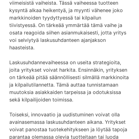
viimeisistä vaiheista. Tässä vaiheessa tuotteen
kysyntä alkaa heikentyä, ja myynti vähenee joko
markkinoiden tyydyttyessä tai kilpailun
tiivistyessä. On tärkeää ymmärtää tämä vaihe ja
osata reagoida siihen asianmukaisesti, jotta yritys
voi selviytyä laskusuhdanteen ajanjakson
haasteista.
Laskusuhdannevaiheessa on useita strategioita,
joita yritykset voivat harkita. Ensinnäkin, yrityksen
on tärkeää pitää säännöllisesti silmällä markkinoita
ja kilpailutilannetta. Tämä auttaa tunnistamaan
muutoksia asiakkaiden tarpeissa ja odotuksissa
sekä kilpailijoiden toimissa.
Toiseksi, innovaatio ja uudistuminen voivat olla
avainasemassa laskusuhdanteen aikana. Yritykset
voivat panostaa tuotekehitykseen ja löytää tapoja
parantaa olemassa olevia tuotteitaan tai luoda