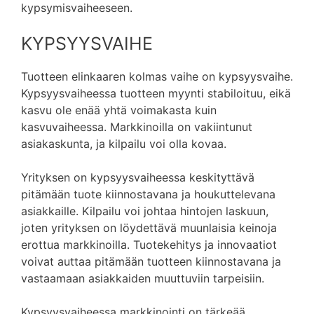
kypsymisvaiheeseen.
KYPSYYSVAIHE
Tuotteen elinkaaren kolmas vaihe on kypsyysvaihe.
Kypsyysvaiheessa tuotteen myynti stabiloituu, eikä
kasvu ole enää yhtä voimakasta kuin
kasvuvaiheessa. Markkinoilla on vakiintunut
asiakaskunta, ja kilpailu voi olla kovaa.
Yrityksen on kypsyysvaiheessa keskityttävä
pitämään tuote kiinnostavana ja houkuttelevana
asiakkaille. Kilpailu voi johtaa hintojen laskuun,
joten yrityksen on löydettävä muunlaisia keinoja
erottua markkinoilla. Tuotekehitys ja innovaatiot
voivat auttaa pitämään tuotteen kiinnostavana ja
vastaamaan asiakkaiden muuttuviin tarpeisiin.
Kypsyysvaiheessa markkinointi on tärkeää