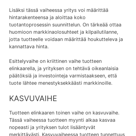
Lisäksi tässä vaiheessa yritys voi määrittää
hintarakenteensa ja aloittaa koko
tuotantoprosessin suunnittelun. On tärkeää ottaa
huomioon markkinaolosuhteet ja kilpailutilanne,
jotta tuotteelle voidaan määrittää houkutteleva ja
kannattava hinta.
Esittelyvaihe on kriittinen vaihe tuotteen
elinkaarella, ja yrityksen on tehtävä oikeanlaisia
päätöksiä ja investointeja varmistaakseen, että
tuote lähtee menestyksekkäästi markkinoille.
KASVUVAIHE
Tuotteen elinkaaren toinen vaihe on kasvuvaihe.
Tässä vaiheessa tuotteen myynti alkaa kasvaa
nopeasti ja yrityksen tulot lisääntyvät
merkittävästi. Kasvuvaiheessa tuotteen tunnettuus