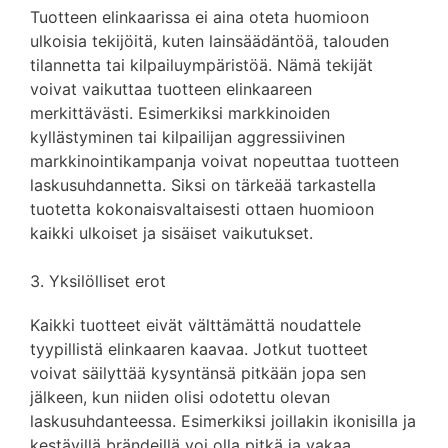
Tuotteen elinkaarissa ei aina oteta huomioon
ulkoisia tekijöitä, kuten lainsäädäntöä, talouden
tilannetta tai kilpailuympäristöä. Nämä tekijät
voivat vaikuttaa tuotteen elinkaareen
merkittävästi. Esimerkiksi markkinoiden
kyllästyminen tai kilpailijan aggressiivinen
markkinointikampanja voivat nopeuttaa tuotteen
laskusuhdannetta. Siksi on tärkeää tarkastella
tuotetta kokonaisvaltaisesti ottaen huomioon
kaikki ulkoiset ja sisäiset vaikutukset.
3. Yksilölliset erot
Kaikki tuotteet eivät välttämättä noudattele
tyypillistä elinkaaren kaavaa. Jotkut tuotteet
voivat säilyttää kysyntänsä pitkään jopa sen
jälkeen, kun niiden olisi odotettu olevan
laskusuhdanteessa. Esimerkiksi joillakin ikonisilla ja
kestävillä brändeillä voi olla pitkä ja vakaa