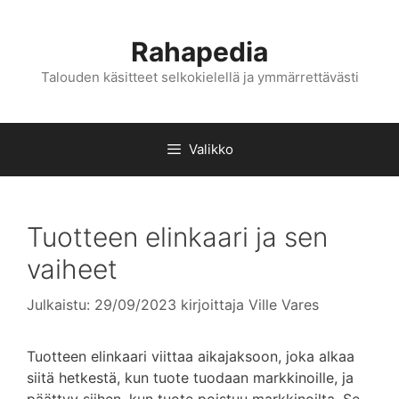
Siirry
sisältöön
Rahapedia
Talouden käsitteet selkokielellä ja ymmärrettävästi
Valikko
Tuotteen elinkaari ja sen
vaiheet
Julkaistu: 29/09/2023
kirjoittaja
Ville Vares
Tuotteen elinkaari viittaa aikajaksoon, joka alkaa
siitä hetkestä, kun tuote tuodaan markkinoille, ja