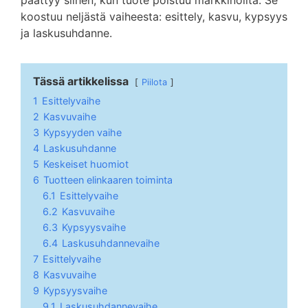
päättyy siihen, kun tuote poistuu markkinoilta. Se
koostuu neljästä vaiheesta: esittely, kasvu, kypsyys
ja laskusuhdanne.
Tässä artikkelissa
Piilota
1
Esittelyvaihe
2
Kasvuvaihe
3
Kypsyyden vaihe
4
Laskusuhdanne
5
Keskeiset huomiot
6
Tuotteen elinkaaren toiminta
6.1
Esittelyvaihe
6.2
Kasvuvaihe
6.3
Kypsyysvaihe
6.4
Laskusuhdannevaihe
7
Esittelyvaihe
8
Kasvuvaihe
9
Kypsyysvaihe
9.1
Laskusuhdannevaihe