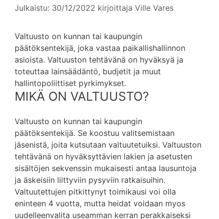
Julkaistu: 30/12/2022
kirjoittaja
Ville Vares
Valtuusto on kunnan tai kaupungin
päätöksentekijä, joka vastaa paikallishallinnon
asioista. Valtuuston tehtävänä on hyväksyä ja
toteuttaa lainsäädäntö, budjetit ja muut
hallintopoliittiset pyrkimykset.
MIKÄ ON VALTUUSTO?
Valtuusto on kunnan tai kaupungin
päätöksentekijä. Se koostuu valitsemistaan
jäsenistä, joita kutsutaan valtuutetuiksi. Valtuuston
tehtävänä on hyväksyttävien lakien ja asetusten
sisältöjen sekvenssin mukaisesti antaa lausuntoja
ja äskeisiin liittyviin pysyviin ratkaisuihin.
Valtuutettujen pitkittynyt toimikausi voi olla
eninteen 4 vuotta, mutta heidat voidaan myos
uudelleenvalita useamman kerran perakkaiseksi