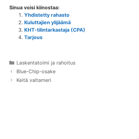
Sinua voisi kiinostaa:
Yhdistetty rahasto
Kuluttajien ylijäämä
KHT-tilintarkastaja (CPA)
Tarjous
Kategoriat
Laskentatoimi ja rahoitus
Blue-Chip-osake
Keitä valtameri