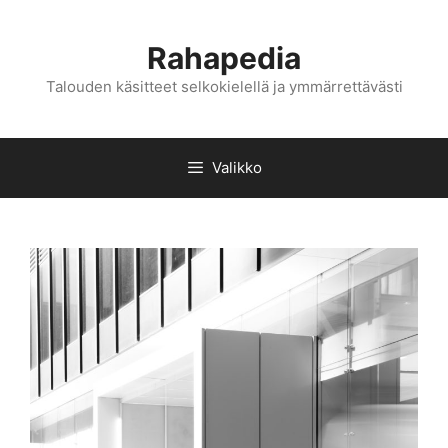
Siirry
sisältöön
Rahapedia
Talouden käsitteet selkokielellä ja ymmärrettävästi
Valikko