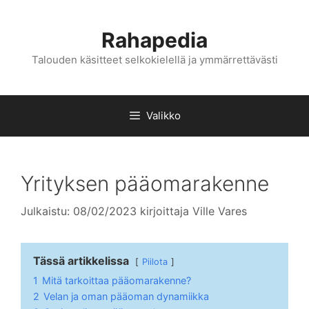
Siirry
sisältöön
Rahapedia
Talouden käsitteet selkokielellä ja ymmärrettävästi
Valikko
Yrityksen pääomarakenne
Julkaistu: 08/02/2023
kirjoittaja
Ville Vares
Tässä artikkelissa
Piilota
1
Mitä tarkoittaa pääomarakenne?
2
Velan ja oman pääoman dynamiikka