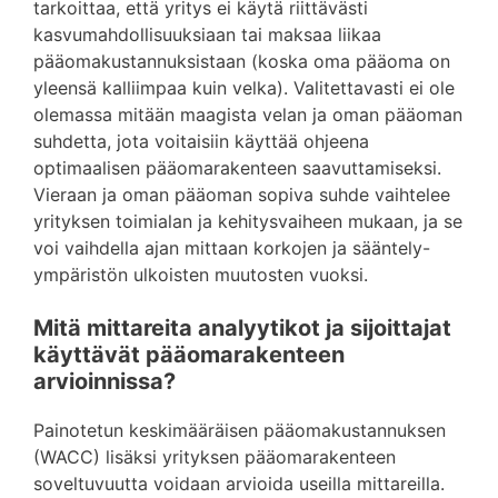
tarkoittaa, että yritys ei käytä riittävästi
kasvumahdollisuuksiaan tai maksaa liikaa
pääomakustannuksistaan (koska oma pääoma on
yleensä kalliimpaa kuin velka). Valitettavasti ei ole
olemassa mitään maagista velan ja oman pääoman
suhdetta, jota voitaisiin käyttää ohjeena
optimaalisen pääomarakenteen saavuttamiseksi.
Vieraan ja oman pääoman sopiva suhde vaihtelee
yrityksen toimialan ja kehitysvaiheen mukaan, ja se
voi vaihdella ajan mittaan korkojen ja sääntely-
ympäristön ulkoisten muutosten vuoksi.
Mitä mittareita analyytikot ja sijoittajat
käyttävät pääomarakenteen
arvioinnissa?
Painotetun keskimääräisen pääomakustannuksen
(WACC) lisäksi yrityksen pääomarakenteen
soveltuvuutta voidaan arvioida useilla mittareilla.