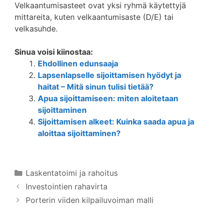
Velkaantumisasteet ovat yksi ryhmä käytettyjä
mittareita, kuten velkaantumisaste (D/E) tai
velkasuhde.
Sinua voisi kiinostaa:
Ehdollinen edunsaaja
Lapsenlapselle sijoittamisen hyödyt ja
haitat – Mitä sinun tulisi tietää?
Apua sijoittamiseen: miten aloitetaan
sijoittaminen
Sijoittamisen alkeet: Kuinka saada apua ja
aloittaa sijoittaminen?
Kategoriat
Laskentatoimi ja rahoitus
Investointien rahavirta
Porterin viiden kilpailuvoiman malli