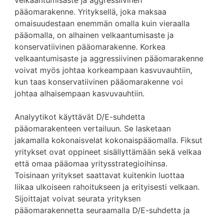
velkaantumisaste ja aggressiivinen
pääomarakenne. Yrityksellä, joka maksaa
omaisuudestaan enemmän omalla kuin vieraalla
pääomalla, on alhainen velkaantumisaste ja
konservatiivinen pääomarakenne. Korkea
velkaantumisaste ja aggressiivinen pääomarakenne
voivat myös johtaa korkeampaan kasvuvauhtiin,
kun taas konservatiivinen pääomarakenne voi
johtaa alhaisempaan kasvuvauhtiin.
Analyytikot käyttävät D/E-suhdetta
pääomarakenteen vertailuun. Se lasketaan
jakamalla kokonaisvelat kokonaispääomalla. Fiksut
yritykset ovat oppineet sisällyttämään sekä velkaa
että omaa pääomaa yritysstrategioihinsa.
Toisinaan yritykset saattavat kuitenkin luottaa
liikaa ulkoiseen rahoitukseen ja erityisesti velkaan.
Sijoittajat voivat seurata yrityksen
pääomarakennetta seuraamalla D/E-suhdetta ja