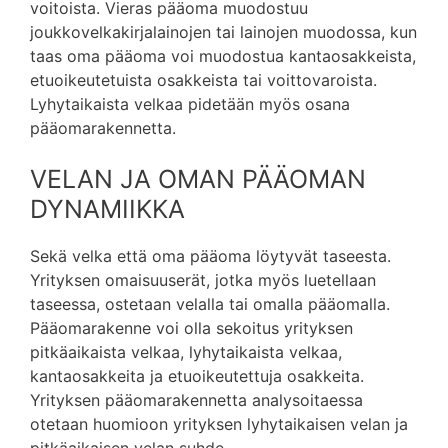
voitoista. Vieras pääoma muodostuu
joukkovelkakirjalainojen tai lainojen muodossa, kun
taas oma pääoma voi muodostua kantaosakkeista,
etuoikeutetuista osakkeista tai voittovaroista.
Lyhytaikaista velkaa pidetään myös osana
pääomarakennetta.
VELAN JA OMAN PÄÄOMAN
DYNAMIIKKA
Sekä velka että oma pääoma löytyvät taseesta.
Yrityksen omaisuuserät, jotka myös luetellaan
taseessa, ostetaan velalla tai omalla pääomalla.
Pääomarakenne voi olla sekoitus yrityksen
pitkäaikaista velkaa, lyhytaikaista velkaa,
kantaosakkeita ja etuoikeutettuja osakkeita.
Yrityksen pääomarakennetta analysoitaessa
otetaan huomioon yrityksen lyhytaikaisen velan ja