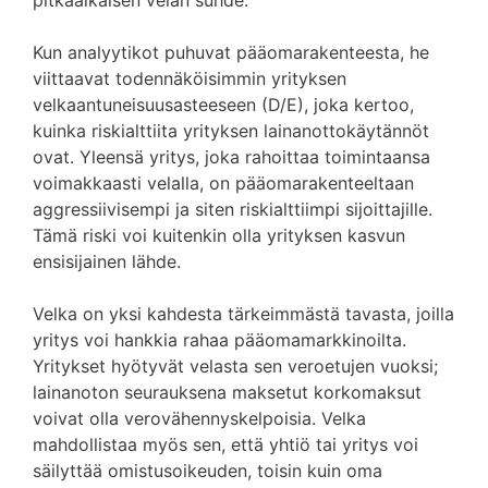
pitkäaikaisen velan suhde.
Kun analyytikot puhuvat pääomarakenteesta, he
viittaavat todennäköisimmin yrityksen
velkaantuneisuusasteeseen (D/E), joka kertoo,
kuinka riskialttiita yrityksen lainanottokäytännöt
ovat. Yleensä yritys, joka rahoittaa toimintaansa
voimakkaasti velalla, on pääomarakenteeltaan
aggressiivisempi ja siten riskialttiimpi sijoittajille.
Tämä riski voi kuitenkin olla yrityksen kasvun
ensisijainen lähde.
Velka on yksi kahdesta tärkeimmästä tavasta, joilla
yritys voi hankkia rahaa pääomamarkkinoilta.
Yritykset hyötyvät velasta sen veroetujen vuoksi;
lainanoton seurauksena maksetut korkomaksut
voivat olla verovähennyskelpoisia. Velka
mahdollistaa myös sen, että yhtiö tai yritys voi
säilyttää omistusoikeuden, toisin kuin oma