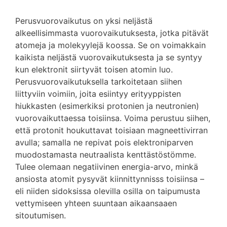
Perusvuorovaikutus on yksi neljästä
alkeellisimmasta vuorovaikutuksesta, jotka pitävät
atomeja ja molekyylejä koossa. Se on voimakkain
kaikista neljästä vuorovaikutuksesta ja se syntyy
kun elektronit siirtyvät toisen atomin luo.
Perusvuorovaikutuksella tarkoitetaan siihen
liittyviin voimiin, joita esiintyy erityyppisten
hiukkasten (esimerkiksi protonien ja neutronien)
vuorovaikuttaessa toisiinsa. Voima perustuu siihen,
että protonit houkuttavat toisiaan magneettivirran
avulla; samalla ne repivat pois elektroniparven
muodostamasta neutraalista kenttästöstömme.
Tulee olemaan negatiivinen energia-arvo, minkä
ansiosta atomit pysyvät kiinnittynnisss toisiinsa –
eli niiden sidoksissa olevilla osilla on taipumusta
vettymiseen yhteen suuntaan aikaansaaen
sitoutumisen.