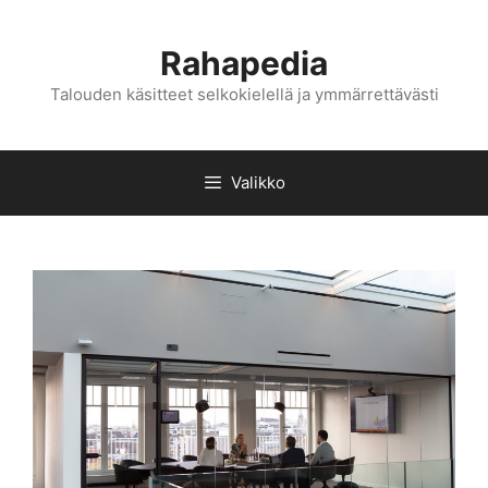
Siirry
sisältöön
Rahapedia
Talouden käsitteet selkokielellä ja ymmärrettävästi
Valikko