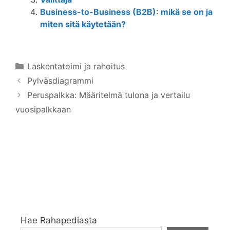
Business-to-Business (B2B): mikä se on ja
miten sitä käytetään?
Kategoriat
Laskentatoimi ja rahoitus
Pylväsdiagrammi
Peruspalkka: Määritelmä tulona ja vertailu
vuosipalkkaan
Hae Rahapediasta