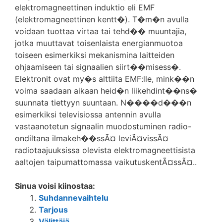
elektromagneetti­nen induktio eli EMF
(elektromagneetti­nen kentt�). T�m�n avulla
voidaan tuottaa virtaa tai tehd�� muuntajia,
jotka muuttavat toisenlaista energianmuotoa
toiseen esimerkiksi mekanismina laitteiden
ohjaamiseen tai signaalien siirt��misess�.
Elektronit ovat my�s alttiita EMF:lle, mink��n
voima saadaan aikaan heid�n liikehdint��ns�
suunnata tiettyyn suuntaan. N����d���n
esimerkiksi televisiossa antennin avulla
vastaanotetun signaalin muodostuminen radio-
ondiltana ilmakeh��ssÃ¤ leviÃ¤vissÃ¤
radiotaajuuksissa olevista elektromagneettisista
aaltojen taipumattomassa vaikutuskentÃ¤ssÃ¤..
Sinua voisi kiinostaa:
Suhdannevaihtelu
Tarjous
Välittäjä