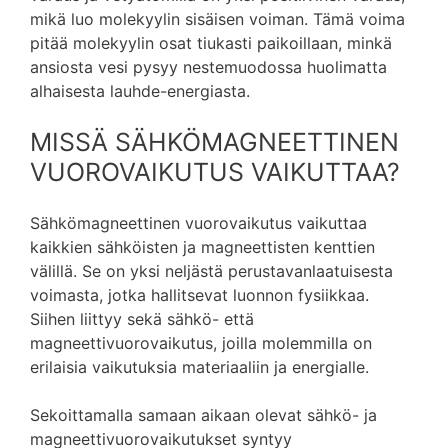
mikä luo molekyylin sisäisen voiman. Tämä voima
pitää molekyylin osat tiukasti paikoillaan, minkä
ansiosta vesi pysyy nestemuodossa huolimatta
alhaisesta lauhde-energiasta.
MISSÄ SÄHKÖMAGNEETTINEN
VUOROVAIKUTUS VAIKUTTAA?
Sähkömagneettinen vuorovaikutus vaikuttaa
kaikkien sähköisten ja magneettisten kenttien
välillä. Se on yksi neljästä perustavanlaatuisesta
voimasta, jotka hallitsevat luonnon fysiikkaa.
Siihen liittyy sekä sähkö- että
magneettivuorovaikutus, joilla molemmilla on
erilaisia ​​vaikutuksia materiaaliin ja energialle.
Sekoittamalla samaan aikaan olevat sähkö- ja
magneettivuo­rovaiku­tukset syntyy