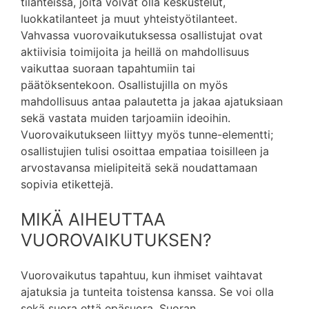
tilanteissa, joita voivat olla keskustelut,
luokkatilanteet ja muut yhteistyötilanteet.
Vahvassa vuorovaikutuksessa osallistujat ovat
aktiivisia toimijoita ja heillä on mahdollisuus
vaikuttaa suoraan tapahtumiin tai
päätöksentekoon. Osallistujilla on myös
mahdollisuus antaa palautetta ja jakaa ajatuksiaan
sekä vastata muiden tarjoamiin ideoihin.
Vuorovaikutukseen liittyy myös tunne-elementti;
osallistujien tulisi osoittaa empatiaa toisilleen ja
arvostavansa mielipiteitä sekä noudattamaan
sopivia etikettejä.
MIKÄ AIHEUTTAA
VUOROVAIKUTUKSEN?
Vuorovaikutus tapahtuu, kun ihmiset vaihtavat
ajatuksia ja tunteita toistensa kanssa. Se voi olla
sekä suora että epäsuora. Suoran