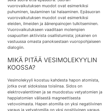
vuorovaikutuksen muodot ovat esimerkiksi
puhuminen, laulaminen tai halaaminen. Epäsuoran
vuorovaikutuksen muodot ovat esimerkiksi
eleiden, ilmeiden ja äänenpainojen tulkitseminen.
Vuorovaikutukseen vaaditaan molempien
osapuolten aktiivista osallistumista; jokainen on
vastuussa omasta panoksestaan ​​vuoropohjaiseen
dialogiin.
MIKÄ PITÄÄ VESIMOLEKYYLIN
KOOSSA?
Vesimolekyyli koostuu kahdesta hapon atomista,
jotka ovat sidoksissa toisiinsa. Sidos on
elektrovalenttinen ja se muodostuu vetyatomien ja
happiatomien välisestä magneettisesta
vetovoimasta. Hapen atomilla on yksi negatiivinen
varaus ja vetyatomilla on yksi positiivinen varaus,