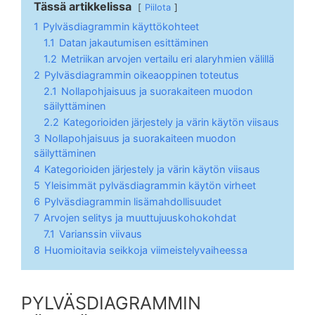
Tässä artikkelissa
Piilota
1
Pylväsdiagrammin käyttökohteet
1.1
Datan jakautumisen esittäminen
1.2
Metriikan arvojen vertailu eri alaryhmien välillä
2
Pylväsdiagrammin oikeaoppinen toteutus
2.1
Nollapohjaisuus ja suorakaiteen muodon
säilyttäminen
2.2
Kategorioiden järjestely ja värin käytön viisaus
3
Nollapohjaisuus ja suorakaiteen muodon
säilyttäminen
4
Kategorioiden järjestely ja värin käytön viisaus
5
Yleisimmät pylväsdiagrammin käytön virheet
6
Pylväsdiagrammin lisämahdollisuudet
7
Arvojen selitys ja muuttujuuskohokohdat
7.1
Varianssin viivaus
8
Huomioitavia seikkoja viimeistelyvaiheessa
PYLVÄSDIAGRAMMIN