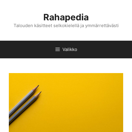
Siirry
sisältöön
Rahapedia
Talouden käsitteet selkokielellä ja ymmärrettävästi
Valikko