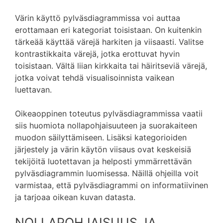
Värin käyttö pylväsdiagrammissa voi auttaa
erottamaan eri kategoriat toisistaan. On kuitenkin
tärkeää käyttää värejä harkiten ja viisaasti. Valitse
kontrastikkaita värejä, jotka erottuvat hyvin
toisistaan. Vältä liian kirkkaita tai häiritseviä värejä,
jotka voivat tehdä visualisoinnista vaikean
luettavan.
Oikeaoppinen toteutus pylväsdiagrammissa vaatii
siis huomiota nollapohjaisuuteen ja suorakaiteen
muodon säilyttämiseen. Lisäksi kategorioiden
järjestely ja värin käytön viisaus ovat keskeisiä
tekijöitä luotettavan ja helposti ymmärrettävän
pylväsdiagrammin luomisessa. Näillä ohjeilla voit
varmistaa, että pylväsdiagrammi on informatiivinen
ja tarjoaa oikean kuvan datasta.
NOLLAPOHJAISUUS JA