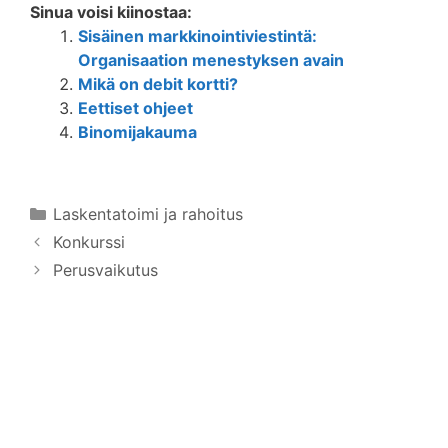
Sinua voisi kiinostaa:
Sisäinen markkinointiviestintä:
Organisaation menestyksen avain
Mikä on debit kortti?
Eettiset ohjeet
Binomijakauma
Kategoriat
Laskentatoimi ja rahoitus
Konkurssi
Perusvaikutus