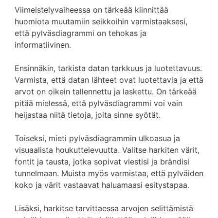
Viimeistelyvaiheessa on tärkeää kiinnittää
huomiota muutamiin seikkoihin varmistaaksesi,
että pylväsdiagrammi on tehokas ja
informatiivinen.
Ensinnäkin, tarkista datan tarkkuus ja luotettavuus.
Varmista, että datan lähteet ovat luotettavia ja että
arvot on oikein tallennettu ja laskettu. On tärkeää
pitää mielessä, että pylväsdiagrammi voi vain
heijastaa niitä tietoja, joita sinne syötät.
Toiseksi, mieti pylväsdiagrammin ulkoasua ja
visuaalista houkuttelevuutta. Valitse harkiten värit,
fontit ja tausta, jotka sopivat viestisi ja brändisi
tunnelmaan. Muista myös varmistaa, että pylväiden
koko ja värit vastaavat haluamaasi esitystapaa.
Lisäksi, harkitse tarvittaessa arvojen selittämistä