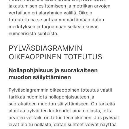
jakautumisen esittämiseen ja metriikan arvojen
vertailuun eri alaryhmien välillä. Oikein
toteutettuna se auttaa ymmärtämään datan
merkityksen ja tarjoamaan selkeän kuvan
numeerisista suhteista.
PYLVÄSDIAGRAMMIN
OIKEAOPPINEN TOTEUTUS
Nollapohjaisuus ja suorakaiteen
muodon säilyttäminen
Pylväsdiagrammin oikeaoppinen toteutus vaatii
tarkkaa huomiota nollapohjaisuuteen ja
suorakaiteen muodon säilyttämiseen. On tärkeää
aloittaa pylväiden korkeudet aina nollasta, jotta
arvojen vertailu on totuudenmukainen. Jos pylväät
eivät aloitu nollasta, datan suhteet voivat näyttää