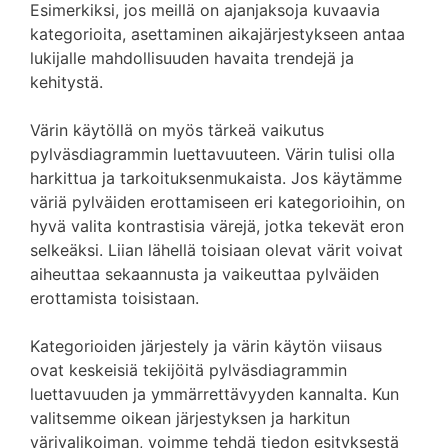
Esimerkiksi, jos meillä on ajanjaksoja kuvaavia
kategorioita, asettaminen aikajärjestykseen antaa
lukijalle mahdollisuuden havaita trendejä ja
kehitystä.
Värin käytöllä on myös tärkeä vaikutus
pylväsdiagrammin luettavuuteen. Värin tulisi olla
harkittua ja tarkoituksenmukaista. Jos käytämme
väriä pylväiden erottamiseen eri kategorioihin, on
hyvä valita kontrastisia värejä, jotka tekevät eron
selkeäksi. Liian lähellä toisiaan olevat värit voivat
aiheuttaa sekaannusta ja vaikeuttaa pylväiden
erottamista toisistaan.
Kategorioiden järjestely ja värin käytön viisaus
ovat keskeisiä tekijöitä pylväsdiagrammin
luettavuuden ja ymmärrettävyyden kannalta. Kun
valitsemme oikean järjestyksen ja harkitun
värivalikoiman, voimme tehdä tiedon esityksestä