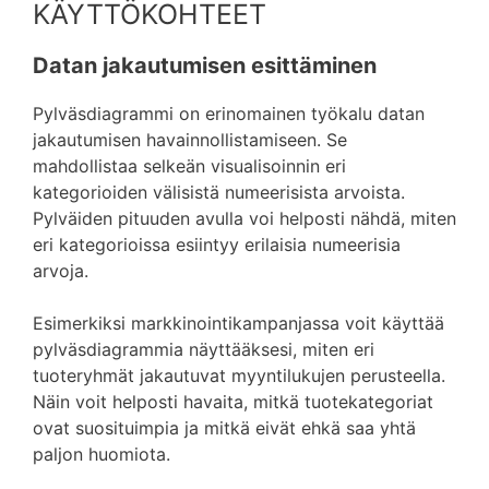
KÄYTTÖKOHTEET
Datan jakautumisen esittäminen
Pylväsdiagrammi on erinomainen työkalu datan
jakautumisen havainnollistamiseen. Se
mahdollistaa selkeän visualisoinnin eri
kategorioiden välisistä numeerisista arvoista.
Pylväiden pituuden avulla voi helposti nähdä, miten
eri kategorioissa esiintyy erilaisia numeerisia
arvoja.
Esimerkiksi markkinointikampanjassa voit käyttää
pylväsdiagrammia näyttääksesi, miten eri
tuoteryhmät jakautuvat myyntilukujen perusteella.
Näin voit helposti havaita, mitkä tuotekategoriat
ovat suosituimpia ja mitkä eivät ehkä saa yhtä
paljon huomiota.