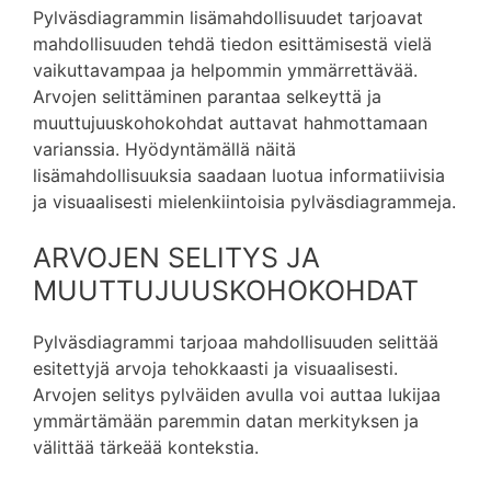
Pylväsdiagrammin lisämahdollisuudet tarjoavat
mahdollisuuden tehdä tiedon esittämisestä vielä
vaikuttavampaa ja helpommin ymmärrettävää.
Arvojen selittäminen parantaa selkeyttä ja
muuttujuuskohokohdat auttavat hahmottamaan
varianssia. Hyödyntämällä näitä
lisämahdollisuuksia saadaan luotua informatiivisia
ja visuaalisesti mielenkiintoisia pylväsdiagrammeja.
ARVOJEN SELITYS JA
MUUTTUJUUSKOHOKOHDAT
Pylväsdiagrammi tarjoaa mahdollisuuden selittää
esitettyjä arvoja tehokkaasti ja visuaalisesti.
Arvojen selitys pylväiden avulla voi auttaa lukijaa
ymmärtämään paremmin datan merkityksen ja
välittää tärkeää kontekstia.