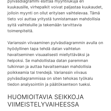
pylväsdiagrammi esittää myyntilukuja eri
kuukausille, virhepalkit voivat paljastaa kuukaudet,
jolloin myynti on ollut erityisen vaihtelevaa. Tämä
tieto voi auttaa yritystä tunnistamaan mahdollisia
syitä vaihteluille ja tekemään tarvittavia
toimenpiteitä.
Varianssin viivaaminen pylväsdiagrammin avulla on
hyödyllinen tapa tehdä datan vaihtelun
havaitseminen visuaalisesti miellyttäväksi ja
helpoksi. Se mahdollistaa datan paremman
tulkinnan ja auttaa havaitsemaan mahdollisia
poikkeamia tai trendejä. Varianssin viivaus
pylväsdiagrammissa on siten tehokas työkalu
tiedon analysointiin ja päätöksenteon tueksi.
HUOMIOITAVIA SEIKKOJA
VIIMEISTELYVAIHEESSA