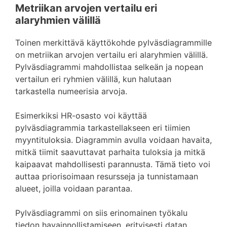
Metriikan arvojen vertailu eri
alaryhmien välillä
Toinen merkittävä käyttökohde pylväsdiagrammille
on metriikan arvojen vertailu eri alaryhmien välillä.
Pylväsdiagrammi mahdollistaa selkeän ja nopean
vertailun eri ryhmien välillä, kun halutaan
tarkastella numeerisia arvoja.
Esimerkiksi HR-osasto voi käyttää
pylväsdiagrammia tarkastellakseen eri tiimien
myyntituloksia. Diagrammin avulla voidaan havaita,
mitkä tiimit saavuttavat parhaita tuloksia ja mitkä
kaipaavat mahdollisesti parannusta. Tämä tieto voi
auttaa priorisoimaan resursseja ja tunnistamaan
alueet, joilla voidaan parantaa.
Pylväsdiagrammi on siis erinomainen työkalu
tiedon havainnollistamiseen, erityisesti datan