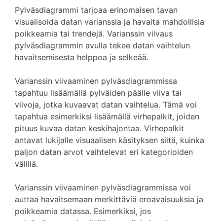
Pylväsdiagrammi tarjoaa erinomaisen tavan
visualisoida datan varianssia ja havaita mahdollisia
poikkeamia tai trendejä. Varianssin viivaus
pylväsdiagrammin avulla tekee datan vaihtelun
havaitsemisesta helppoa ja selkeää.
Varianssin viivaaminen pylväsdiagrammissa
tapahtuu lisäämällä pylväiden päälle viiva tai
viivoja, jotka kuvaavat datan vaihtelua. Tämä voi
tapahtua esimerkiksi lisäämällä virhepalkit, joiden
pituus kuvaa datan keskihajontaa. Virhepalkit
antavat lukijalle visuaalisen käsityksen siitä, kuinka
paljon datan arvot vaihtelevat eri kategorioiden
välillä.
Varianssin viivaaminen pylväsdiagrammissa voi
auttaa havaitsemaan merkittäviä eroavaisuuksia ja
poikkeamia datassa. Esimerkiksi, jos