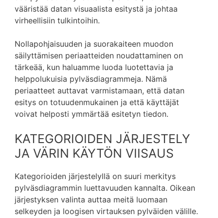
vääristää datan visuaalista esitystä ja johtaa
virheellisiin tulkintoihin.
Nollapohjaisuuden ja suorakaiteen muodon
säilyttämisen periaatteiden noudattaminen on
tärkeää, kun haluamme luoda luotettavia ja
helppolukuisia pylväsdiagrammeja. Nämä
periaatteet auttavat varmistamaan, että datan
esitys on totuudenmukainen ja että käyttäjät
voivat helposti ymmärtää esitetyn tiedon.
KATEGORIOIDEN JÄRJESTELY
JA VÄRIN KÄYTÖN VIISAUS
Kategorioiden järjestelyllä on suuri merkitys
pylväsdiagrammin luettavuuden kannalta. Oikean
järjestyksen valinta auttaa meitä luomaan
selkeyden ja loogisen virtauksen pylväiden välille.