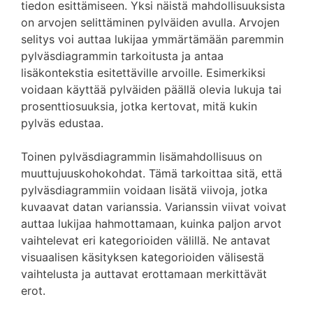
tiedon esittämiseen. Yksi näistä mahdollisuuksista
on arvojen selittäminen pylväiden avulla. Arvojen
selitys voi auttaa lukijaa ymmärtämään paremmin
pylväsdiagrammin tarkoitusta ja antaa
lisäkontekstia esitettäville arvoille. Esimerkiksi
voidaan käyttää pylväiden päällä olevia lukuja tai
prosenttiosuuksia, jotka kertovat, mitä kukin
pylväs edustaa.
Toinen pylväsdiagrammin lisämahdollisuus on
muuttujuuskohokohdat. Tämä tarkoittaa sitä, että
pylväsdiagrammiin voidaan lisätä viivoja, jotka
kuvaavat datan varianssia. Varianssin viivat voivat
auttaa lukijaa hahmottamaan, kuinka paljon arvot
vaihtelevat eri kategorioiden välillä. Ne antavat
visuaalisen käsityksen kategorioiden välisestä
vaihtelusta ja auttavat erottamaan merkittävät
erot.