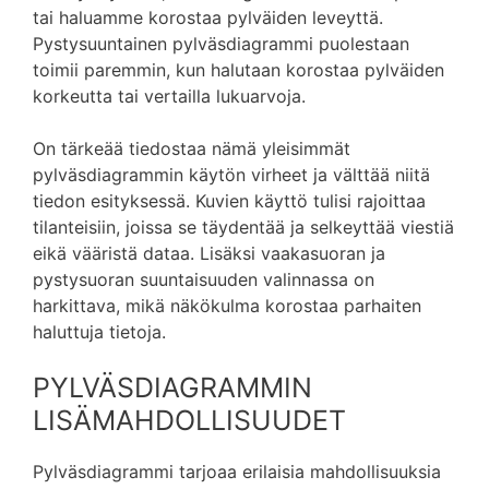
tai haluamme korostaa pylväiden leveyttä.
Pystysuuntainen pylväsdiagrammi puolestaan
toimii paremmin, kun halutaan korostaa pylväiden
korkeutta tai vertailla lukuarvoja.
On tärkeää tiedostaa nämä yleisimmät
pylväsdiagrammin käytön virheet ja välttää niitä
tiedon esityksessä. Kuvien käyttö tulisi rajoittaa
tilanteisiin, joissa se täydentää ja selkeyttää viestiä
eikä vääristä dataa. Lisäksi vaakasuoran ja
pystysuoran suuntaisuuden valinnassa on
harkittava, mikä näkökulma korostaa parhaiten
haluttuja tietoja.
PYLVÄSDIAGRAMMIN
LISÄMAHDOLLISUUDET
Pylväsdiagrammi tarjoaa erilaisia mahdollisuuksia