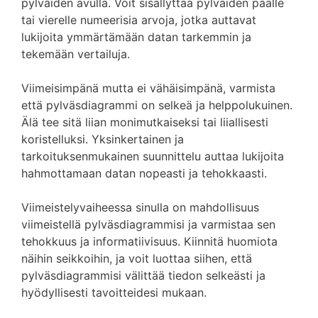
pylväiden avulla. Voit sisällyttää pylväiden päälle
tai vierelle numeerisia arvoja, jotka auttavat
lukijoita ymmärtämään datan tarkemmin ja
tekemään vertailuja.
Viimeisimpänä mutta ei vähäisimpänä, varmista
että pylväsdiagrammi on selkeä ja helppolukuinen.
Älä tee sitä liian monimutkaiseksi tai liiallisesti
koristelluksi. Yksinkertainen ja
tarkoituksenmukainen suunnittelu auttaa lukijoita
hahmottamaan datan nopeasti ja tehokkaasti.
Viimeistelyvaiheessa sinulla on mahdollisuus
viimeistellä pylväsdiagrammisi ja varmistaa sen
tehokkuus ja informatiivisuus. Kiinnitä huomiota
näihin seikkoihin, ja voit luottaa siihen, että
pylväsdiagrammisi välittää tiedon selkeästi ja
hyödyllisesti tavoitteidesi mukaan.