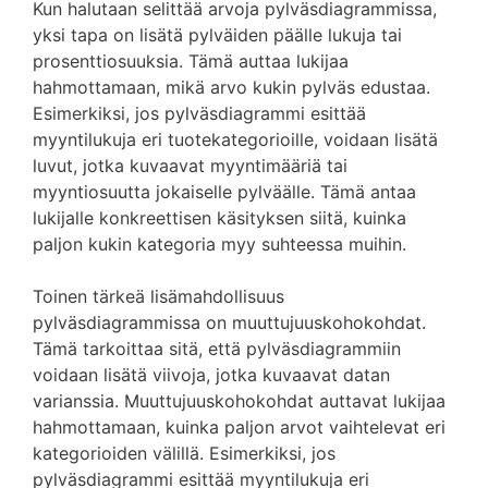
Kun halutaan selittää arvoja pylväsdiagrammissa,
yksi tapa on lisätä pylväiden päälle lukuja tai
prosenttiosuuksia. Tämä auttaa lukijaa
hahmottamaan, mikä arvo kukin pylväs edustaa.
Esimerkiksi, jos pylväsdiagrammi esittää
myyntilukuja eri tuotekategorioille, voidaan lisätä
luvut, jotka kuvaavat myyntimääriä tai
myyntiosuutta jokaiselle pylväälle. Tämä antaa
lukijalle konkreettisen käsityksen siitä, kuinka
paljon kukin kategoria myy suhteessa muihin.
Toinen tärkeä lisämahdollisuus
pylväsdiagrammissa on muuttujuuskohokohdat.
Tämä tarkoittaa sitä, että pylväsdiagrammiin
voidaan lisätä viivoja, jotka kuvaavat datan
varianssia. Muuttujuuskohokohdat auttavat lukijaa
hahmottamaan, kuinka paljon arvot vaihtelevat eri
kategorioiden välillä. Esimerkiksi, jos
pylväsdiagrammi esittää myyntilukuja eri