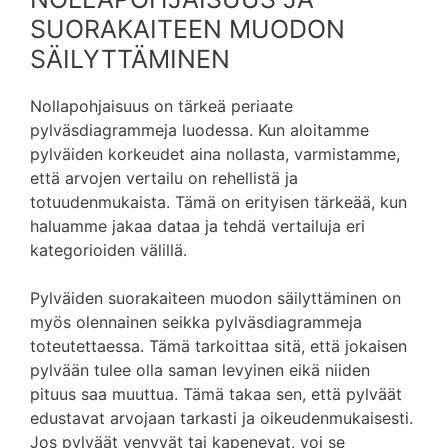
SUORAKAITEEN MUODON
SÄILYTTÄMINEN
Nollapohjaisuus on tärkeä periaate
pylväsdiagrammeja luodessa. Kun aloitamme
pylväiden korkeudet aina nollasta, varmistamme,
että arvojen vertailu on rehellistä ja
totuudenmukaista. Tämä on erityisen tärkeää, kun
haluamme jakaa dataa ja tehdä vertailuja eri
kategorioiden välillä.
Pylväiden suorakaiteen muodon säilyttäminen on
myös olennainen seikka pylväsdiagrammeja
toteutettaessa. Tämä tarkoittaa sitä, että jokaisen
pylvään tulee olla saman levyinen eikä niiden
pituus saa muuttua. Tämä takaa sen, että pylväät
edustavat arvojaan tarkasti ja oikeudenmukaisesti.
Jos pylväät venyvät tai kapenevat, voi se