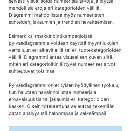
selvästi visualisoida numeerisia arvoja ja löytää
mahdollisia eroja eri kategorioiden välillä.
Diagrammi mahdollistaa myös numeeristen
suhteiden, jakaumien ja trendien havaitsemisen.
Esimerkiksi markkinointikampanjoissa
pylväsdiagrammia voidaan käyttää myyntilukujen
vertailuun eri aikaväleillä tai eri tuotekategorioiden
välillä. Diagrammi antaa visuaalisen kuvan siitä,
miten eri kategorioihin liittyvät numeeriset arvot
suhteutuvat toisiinsa.
Pylväsdiagrammi on erityisen hyödyllinen työkalu,
kun halutaan havainnollistaa numeerisia
eroavaisuuksia tai jakaumia eri kategorioiden
kesken. Oikein toteutettuna se auttaa tekemään
datan analyysistä helpompaa ja selkeämpää.