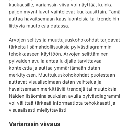
kuukausille, varianssin viiva voi näyttää, kuinka
paljon myyntiluvut vaihtelevat kuukausittain. Tämä
auttaa havaitsemaan kausiluonteisia tai trendeihin
liittyviä muutoksia datassa.
Arvojen selitys ja muuttujuuskohokohdat tarjoavat
tärkeitä lisämahdollisuuksia pylväsdiagrammin
tehokkaaseen käyttöön. Arvojen selittäminen
pylväiden avulla antaa lukijalle tarvittavaa
kontekstia ja auttaa ymmärtämään datan
merkityksen. Muuttujuuskohokohdat puolestaan
auttavat visualisoimaan datan vaihtelua ja
havaitsemaan merkittäviä trendejä tai muutoksia.
Näiden lisäominaisuuksien avulla pylväsdiagrammi
voi välittää tärkeää informaatiota tehokkaasti ja
visuaalisesti miellyttävästi.
Varianssin viivaus