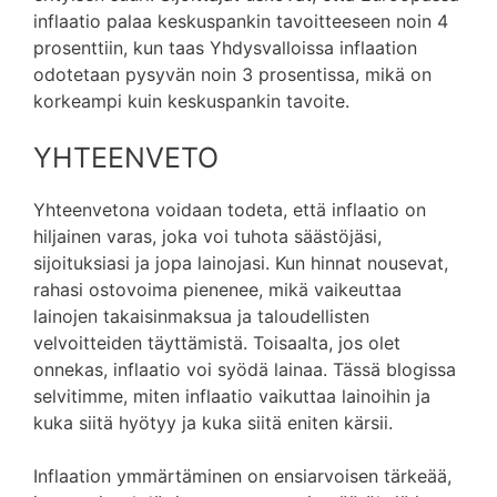
inflaatio palaa keskuspankin tavoitteeseen noin 4
prosenttiin, kun taas Yhdysvalloissa inflaation
odotetaan pysyvän noin 3 prosentissa, mikä on
korkeampi kuin keskuspankin tavoite.
YHTEENVETO
Yhteenvetona voidaan todeta, että inflaatio on
hiljainen varas, joka voi tuhota säästöjäsi,
sijoituksiasi ja jopa lainojasi. Kun hinnat nousevat,
rahasi ostovoima pienenee, mikä vaikeuttaa
lainojen takaisinmaksua ja taloudellisten
velvoitteiden täyttämistä. Toisaalta, jos olet
onnekas, inflaatio voi syödä lainaa. Tässä blogissa
selvitimme, miten inflaatio vaikuttaa lainoihin ja
kuka siitä hyötyy ja kuka siitä eniten kärsii.
Inflaation ymmärtäminen on ensiarvoisen tärkeää,