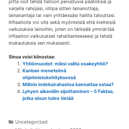
jotta voit tehdä tietoon perustuvia päätöksiä ja
varjella rahojasi, olitpa sitten lainanottaja,
lainanantaja tai vain yrittäessäsi hallita talouttasi.
Inflaatiolla voi olla sekä myönteisiä että kielteisiä
vaikutuksia lainoihin, joten on tärkeää ymmärtää
inflaation vaikutukset rahatilanteeseesi ja tehdä
mukautuksia sen mukaisesti.
Sinua voisi kiinostaa:
Yhtiömuodot: miksi valita osakeyhtiö?
Kanban menetelmä
ohjelmistokehityksessä
Milloin indeksirahastoa kannattaa ostaa?
Lyhyen aikavälin sijoittaminen – 5 Faktaa,
jotka sinun tulee tietää
Kategoriat
Uncategorized