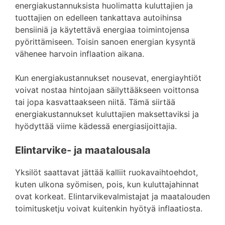
energiakustannuksista huolimatta kuluttajien ja
tuottajien on edelleen tankattava autoihinsa
bensiiniä ja käytettävä energiaa toimintojensa
pyörittämiseen. Toisin sanoen energian kysyntä
vähenee harvoin inflaation aikana.
Kun energiakustannukset nousevat, energiayhtiöt
voivat nostaa hintojaan säilyttääkseen voittonsa
tai jopa kasvattaakseen niitä. Tämä siirtää
energiakustannukset kuluttajien maksettaviksi ja
hyödyttää viime kädessä energiasijoittajia.
Elintarvike- ja maatalousala
Yksilöt saattavat jättää kalliit ruokavaihtoehdot,
kuten ulkona syömisen, pois, kun kuluttajahinnat
ovat korkeat. Elintarvikevalmistajat ja maatalouden
toimitusketju voivat kuitenkin hyötyä inflaatiosta.