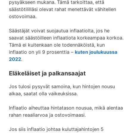
pysyäkseen mukana. Tämä tarkoittaa, että
säästötililläsi olevat rahat menettävät vähitellen
ostovoimaa.
Säästäjät voivat suojautua inflaatiolta, jos he
saavat säästöilleen inflaatiota korkeampaa korkoa.
Tämä ei kuitenkaan ole todennäköistä, kun
inflaatio on yli 9 prosenttia –
kuten joulukuussa
2022
.
Eläkeläiset ja palkansaajat
Jos tulosi pysyvät samoina, kun hintojen nousu
alkaa, saatat olla vaikeuksissa.
Inflaatio aiheuttaa hintatason nousua, mikä alentaa
rahan reaaliarvoa ja ostovoimaasi.
Jos siis inflaatio johtaa kuluttajahintojen 5