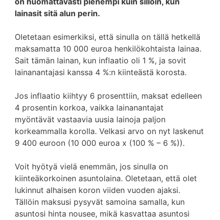
on huomattavasti pienempi kuin silloin, kun
lainasit sitä alun perin.
Oletetaan esimerkiksi, että sinulla on tällä hetkellä
maksamatta 10 000 euroa henkilökohtaista lainaa.
Sait tämän lainan, kun inflaatio oli 1 %, ja sovit
lainanantajasi kanssa 4 %:n kiinteästä korosta.
Jos inflaatio kiihtyy 6 prosenttiin, maksat edelleen
4 prosentin korkoa, vaikka lainanantajat
myöntävät vastaavia uusia lainoja paljon
korkeammalla korolla. Velkasi arvo on nyt laskenut
9 400 euroon (10 000 euroa x (100 % – 6 %)).
Voit hyötyä vielä enemmän, jos sinulla on
kiinteäkorkoinen asuntolaina. Oletetaan, että olet
lukinnut alhaisen koron viiden vuoden ajaksi.
Tällöin maksusi pysyvät samoina samalla, kun
asuntosi hinta nousee, mikä kasvattaa asuntosi