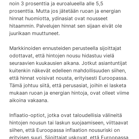
noin 3 prosenttia ja euroalueella alle 5,5
prosenttia. Mutta jos jätetään ruoan ja energian
hinnat huomiotta, ydinasiat ovat nousseet
hitaammin. Palvelujen hinnat sen sijaan eivät ole
juurikaan muuttuneet.
Markkinoiden ennusteiden perusteella sijoittajat
odottavat, että hintojen nousu hidastuu vielä
seuraavien kuukausien aikana. Jotkut asiantuntijat
kuitenkin näkevät edelleen mahdollisuuden siihen,
että hinnat voisivat nousta, erityisesti Euroopassa.
Tämä johtuu siitä, että perusasiat, joihin ei lasketa
mukaan ruoan ja energian hintoja, ovat olleet viime
aikoina vakaana.
Inflaatio-optiot, jotka ovat taloudellisia välineitä
hintojen nousun tai laskun suojaamiseen, viittaavat
siihen, että Euroopassa inflaation nousuriski on
erityisen suuri. Sijoittajat uskovat, että Euroopassa