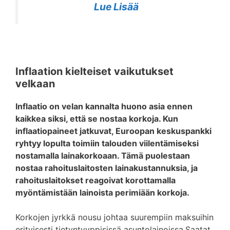
Lue Lisää
Inflaation kielteiset vaikutukset
velkaan
Inflaatio on velan kannalta huono asia ennen
kaikkea siksi, että se nostaa korkoja. Kun
inflaatiopaineet jatkuvat, Euroopan keskuspankki
ryhtyy lopulta toimiin talouden viilentämiseksi
nostamalla lainakorkoaan. Tämä puolestaan
nostaa rahoituslaitosten lainakustannuksia, ja
rahoituslaitokset reagoivat korottamalla
myöntämistään lainoista perimiään korkoja.
Korkojen jyrkkä nousu johtaa suurempiin maksuihin
erityisesti tietyntyyppisissä asuntolainoissa.Saatat