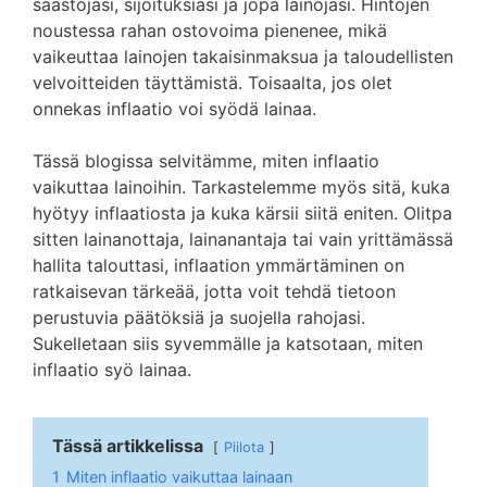
säästöjäsi, sijoituksiasi ja jopa lainojasi. Hintojen
noustessa rahan ostovoima pienenee, mikä
vaikeuttaa lainojen takaisinmaksua ja taloudellisten
velvoitteiden täyttämistä. Toisaalta, jos olet
onnekas inflaatio voi syödä lainaa.
Tässä blogissa selvitämme, miten inflaatio
vaikuttaa lainoihin. Tarkastelemme myös sitä, kuka
hyötyy inflaatiosta ja kuka kärsii siitä eniten. Olitpa
sitten lainanottaja, lainanantaja tai vain yrittämässä
hallita talouttasi, inflaation ymmärtäminen on
ratkaisevan tärkeää, jotta voit tehdä tietoon
perustuvia päätöksiä ja suojella rahojasi.
Sukelletaan siis syvemmälle ja katsotaan, miten
inflaatio syö lainaa.
Tässä artikkelissa
Piilota
1
Miten inflaatio vaikuttaa lainaan