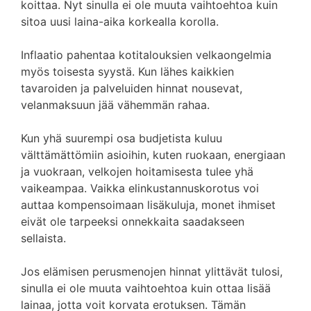
koittaa. Nyt sinulla ei ole muuta vaihtoehtoa kuin
sitoa uusi laina-aika korkealla korolla.
Inflaatio pahentaa kotitalouksien velkaongelmia
myös toisesta syystä. Kun lähes kaikkien
tavaroiden ja palveluiden hinnat nousevat,
velanmaksuun jää vähemmän rahaa.
Kun yhä suurempi osa budjetista kuluu
välttämättömiin asioihin, kuten ruokaan, energiaan
ja vuokraan, velkojen hoitamisesta tulee yhä
vaikeampaa. Vaikka elinkustannuskorotus voi
auttaa kompensoimaan lisäkuluja, monet ihmiset
eivät ole tarpeeksi onnekkaita saadakseen
sellaista.
Jos elämisen perusmenojen hinnat ylittävät tulosi,
sinulla ei ole muuta vaihtoehtoa kuin ottaa lisää
lainaa, jotta voit korvata erotuksen. Tämän