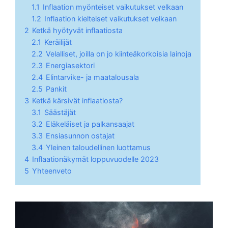
1.1
Inflaation myönteiset vaikutukset velkaan
1.2
Inflaation kielteiset vaikutukset velkaan
2
Ketkä hyötyvät inflaatiosta
2.1
Keräilijät
2.2
Velalliset, joilla on jo kiinteäkorkoisia lainoja
2.3
Energiasektori
2.4
Elintarvike- ja maatalousala
2.5
Pankit
3
Ketkä kärsivät inflaatiosta?
3.1
Säästäjät
3.2
Eläkeläiset ja palkansaajat
3.3
Ensiasunnon ostajat
3.4
Yleinen taloudellinen luottamus
4
Inflaationäkymät loppuvuodelle 2023
5
Yhteenveto