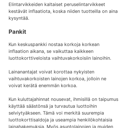
Elintarvikkeiden kaltaiset peruselintarvikkeet
kestävät inflaatiota, koska niiden tuotteilla on aina
kysyntää.
Pankit
Kun keskuspankki nostaa korkoja korkean
inflaation aikana, se vaikuttaa kaikkeen
luottokorttiveloista vaihtuvakorkoisiin lainoihin.
Lainanantajat voivat korottaa nykyisten
vaihtuvakorkoisten lainojen korkoa, jolloin ne
voivat kerätä enemmän korkoa.
Kun kuluttajahinnat nousevat, ihmisillä on taipumus
käyttää säästönsä ja turvautua luottoihin
selviytyäkseen. Tämä voi merkitä suurempia
luottokorttisaldoja ja useampia henkilökohtaisia
lainahakemuksia. Myös asuntolainojen ja muiden