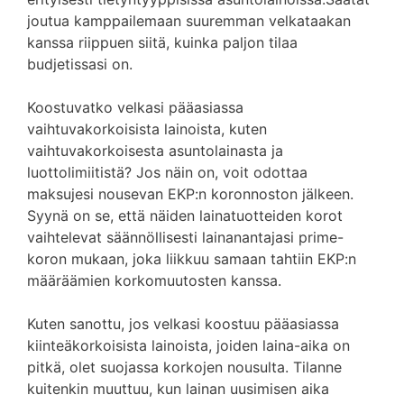
joutua kamppailemaan suuremman velkataakan
kanssa riippuen siitä, kuinka paljon tilaa
budjetissasi on.
Koostuvatko velkasi pääasiassa
vaihtuvakorkoisista lainoista, kuten
vaihtuvakorkoisesta asuntolainasta ja
luottolimiitistä? Jos näin on, voit odottaa
maksujesi nousevan EKP:n koronnoston jälkeen.
Syynä on se, että näiden lainatuotteiden korot
vaihtelevat säännöllisesti lainanantajasi prime-
koron mukaan, joka liikkuu samaan tahtiin EKP:n
määräämien korkomuutosten kanssa.
Kuten sanottu, jos velkasi koostuu pääasiassa
kiinteäkorkoisista lainoista, joiden laina-aika on
pitkä, olet suojassa korkojen nousulta. Tilanne
kuitenkin muuttuu, kun lainan uusimisen aika