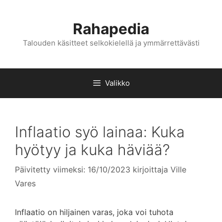
Siirry
sisältöön
Rahapedia
Talouden käsitteet selkokielellä ja ymmärrettävästi
Valikko
Inflaatio syö lainaa: Kuka
hyötyy ja kuka häviää?
Päivitetty viimeksi: 16/10/2023
kirjoittaja
Ville
Vares
Inflaatio on hiljainen varas, joka voi tuhota