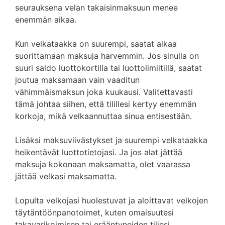
seurauksena velan takaisinmaksuun menee
enemmän aikaa.
Kun velkataakka on suurempi, saatat alkaa
suorittamaan maksuja harvemmin. Jos sinulla on
suuri saldo luottokortilla tai luottolimiitillä, saatat
joutua maksamaan vain vaaditun
vähimmäismaksun joka kuukausi. Valitettavasti
tämä johtaa siihen, että tilillesi kertyy enemmän
korkoja, mikä velkaannuttaa sinua entisestään.
Lisäksi maksuviivästykset ja suurempi velkataakka
heikentävät luottotietojasi. Ja jos alat jättää
maksuja kokonaan maksamatta, olet vaarassa
jättää velkasi maksamatta.
Lopulta velkojasi huolestuvat ja aloittavat velkojen
täytäntöönpanotoimet, kuten omaisuutesi
takavarikoimisen tai erääntyneiden tiliesi