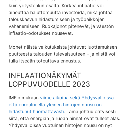
kuin yritystenkin osalta. Korkea inflaatio voi
aiheuttaa haluttomuutta investoida, mikä johtaa
talouskasvun hidastumiseen ja työpaikkojen
vähenemiseen. Ruokajonot pitenevät, ja väestön
inflaatio-odotukset nousevat.
Monet näistä vaikutuksista johtuvat luottamuksen
puutteesta talouden tulevaisuuteen – ja niistä voi
tulla itseään toteuttava ennustus.
INFLAATIONÄKYMÄT
LOPPUVUODELLE 2023
IMF:n mukaan
viime aikoina sekä Yhdysvalloissa
että euroalueella yleinen hintojen nousu on
hidastunut huomattavasti
. Tämä johtuu erityisesti
siitä, että energian ja ruoan hinnat ovat tulleet alas.
Yhdysvalloissa vuotuinen hintojen nousu on nyt