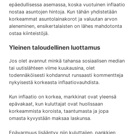
epäedullisessa asemassa, koska vuotuinen inflaatio
nostaa asuntojen hintoja. Kun tähän yhdistetään
korkeammat asuntolainakorot ja valuutan arvon
aleneminen, ensikertalaisten on lähes mahdotonta
ostaa kiinteistöjä.
Yleinen taloudellinen luottamus
Jos olet avannut minkä tahansa sosiaalisen median
tai uutislähteen viime kuukausina, olet
todennäköisesti kohdannut runsaasti kommentteja
nykyisestä korkeasta inflaatiovauhdista.
Kun inflaatio on korkea, markkinat ovat yleensä
epävakaat, kun kuluttajat ovat huolissaan
korkeammista koroista, taantumasta ja jopa
omasta kyvystään maksaa laskunsa.
Epävarmuus lisääntyy niin kuluttajien, pankkien