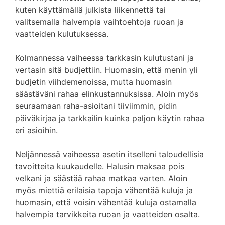
kuten käyttämällä julkista liikennettä tai
valitsemalla halvempia vaihtoehtoja ruoan ja
vaatteiden kulutuksessa.
Kolmannessa vaiheessa tarkkasin kulutustani ja
vertasin sitä budjettiin. Huomasin, että menin yli
budjetin viihdemenoissa, mutta huomasin
säästäväni rahaa elinkustannuksissa. Aloin myös
seuraamaan raha-asioitani tiiviimmin, pidin
päiväkirjaa ja tarkkailin kuinka paljon käytin rahaa
eri asioihin.
Neljännessä vaiheessa asetin itselleni taloudellisia
tavoitteita kuukaudelle. Halusin maksaa pois
velkani ja säästää rahaa matkaa varten. Aloin
myös miettiä erilaisia tapoja vähentää kuluja ja
huomasin, että voisin vähentää kuluja ostamalla
halvempia tarvikkeita ruoan ja vaatteiden osalta.