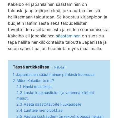
Kakeibo eli japanilainen säästäminen on
talouskirjanpitojärjestelmä, joka auttaa ihmisiä
hallitsemaan talouttaan. Se koostuu kirjanpidon ja
budjetin laatimisesta sekä taloudellisten
tavoitteiden asettamisesta ja niiden seuraamisesta.
Kakeibo eli japanilainen
säästäminen
on suosittu
tapa hallita henkilökohtaista taloutta Japanissa ja
se on saanut paljon huomiota myös maailmalla.
Tässä artikkelissa
Piilota
1
Japanilainen säästäminen pähkinänkuoressa
2
Miten Kakeibo toimii?
2.1
Hanki muistikirja
2.2
Laske kuukausitulosi ja vähennä kiinteät
menot.
2.3
Aseta säästötavoite kuukaudelle
2.4
Luettele menoluokkasi
2.5
Vastaa kuukauden (tai viikon) lopussa neljään