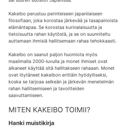
sai suuren suosion Japanissa.
Kakeibo perustuu perinteiseen japanilaiseen
filosofiaan, joka korostaa järkevää ja tasapainoista
elämäntapaa. Se korostaa kurinalaisuutta ja
tietoisuutta rahan käytöstä, ja se on suunniteltu
auttamaan ihmisiä hallitsemaan rahaa tehokkaasti.
Kakeibo on saanut paljon huomiota myös
maailmalla 2000-luvulla ja monet ihmiset ovat
alkaneet käyttää sitä hallitakseen rahaaan. Monet
ovat löytäneet kakeibon erittäin hyödylliseksi,
koska se tarjoaa selkeän ja järkevän menetelmän
rahan hallitsemiseen ja tavoitteiden
saavuttamiseen.
MITEN KAKEIBO TOIMII?
Hanki muistikirja