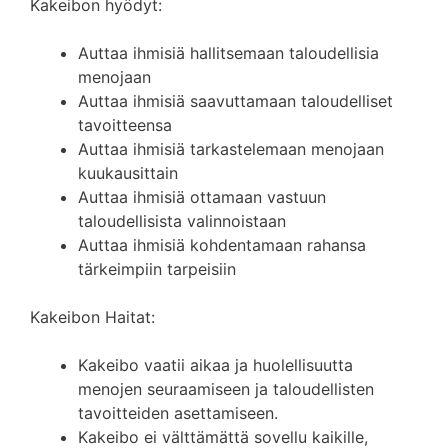
Kakeibon hyödyt:
Auttaa ihmisiä hallitsemaan taloudellisia
menojaan
Auttaa ihmisiä saavuttamaan taloudelliset
tavoitteensa
Auttaa ihmisiä tarkastelemaan menojaan
kuukausittain
Auttaa ihmisiä ottamaan vastuun
taloudellisista valinnoistaan
Auttaa ihmisiä kohdentamaan rahansa
tärkeimpiin tarpeisiin
Kakeibon Haitat:
Kakeibo vaatii aikaa ja huolellisuutta
menojen seuraamiseen ja taloudellisten
tavoitteiden asettamiseen.
Kakeibo ei välttämättä sovellu kaikille,