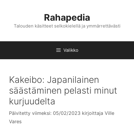
Siirry
sisältöön
Rahapedia
Talouden käsitteet selkokielellä ja ymmärrettävästi
Valikko
Kakeibo: Japanilainen
säästäminen pelasti minut
kurjuudelta
Päivitetty viimeksi: 05/02/2023
kirjoittaja
Ville
Vares