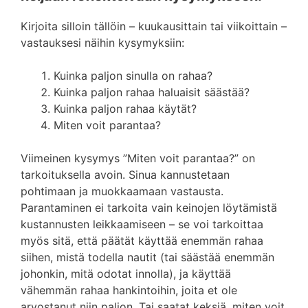
Kirjoita silloin tällöin – kuukausittain tai viikoittain –
vastauksesi näihin kysymyksiin:
Kuinka paljon sinulla on rahaa?
Kuinka paljon rahaa haluaisit säästää?
Kuinka paljon rahaa käytät?
Miten voit parantaa?
Viimeinen kysymys ”Miten voit parantaa?” on
tarkoituksella avoin. Sinua kannustetaan
pohtimaan ja muokkaamaan vastausta.
Parantaminen ei tarkoita vain keinojen löytämistä
kustannusten leikkaamiseen – se voi tarkoittaa
myös sitä, että päätät käyttää enemmän rahaa
siihen, mistä todella nautit (tai säästää enemmän
johonkin, mitä odotat innolla), ja käyttää
vähemmän rahaa hankintoihin, joita et ole
arvostanut niin paljon. Tai saatat keksiä, miten voit