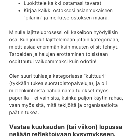
Luokittele kaikki ostamasi tavarat
Kirjaa kaikki ostoksesi asianmukaiseen
”pilariin” ja merkitse ostoksen määrä.
Minulle lajitteluprosessi oli kakeibon hyödyllisin
osa. Kun joudut lajittelemaan jotain kategoriaan,
mietit asiaa enemmän kuin muuten olisit tehnyt.
Tarpeiden ja halujen erottaminen toisistaan
osoittautui vaikeammaksi kuin odotin!
Olen suuri tuhlaaja kategoriassa ”kulttuuri”
(tykkään tukea suoratoistopalveluja), ja oli
mielenkiintoista nähdä nämä tulokset myös
paperilla – ei vain sitä, kuinka paljon käytin rahaa,
vaan myös sitä, mitä tekijöitä ja organisaatioita
päätin tukea.
Vastaa kuukauden (tai viikon) lopussa
neljään reflektoivaan kysymykseen.