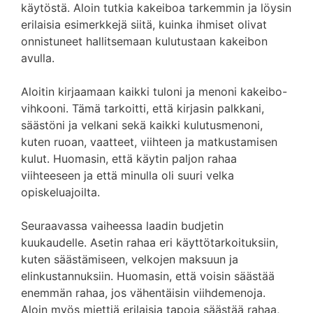
käytöstä. Aloin tutkia kakeiboa tarkemmin ja löysin
erilaisia esimerkkejä siitä, kuinka ihmiset olivat
onnistuneet hallitsemaan kulutustaan kakeibon
avulla.
Aloitin kirjaamaan kaikki tuloni ja menoni kakeibo-
vihkooni. Tämä tarkoitti, että kirjasin palkkani,
säästöni ja velkani sekä kaikki kulutusmenoni,
kuten ruoan, vaatteet, viihteen ja matkustamisen
kulut. Huomasin, että käytin paljon rahaa
viihteeseen ja että minulla oli suuri velka
opiskeluajoilta.
Seuraavassa vaiheessa laadin budjetin
kuukaudelle. Asetin rahaa eri käyttötarkoituksiin,
kuten säästämiseen, velkojen maksuun ja
elinkustannuksiin. Huomasin, että voisin säästää
enemmän rahaa, jos vähentäisin viihdemenoja.
Aloin myös miettiä erilaisia tapoja säästää rahaa,