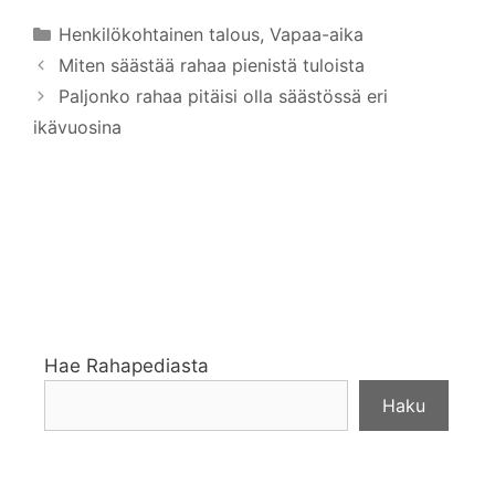
Kategoriat
Henkilökohtainen talous
,
Vapaa-aika
Miten säästää rahaa pienistä tuloista
Paljonko rahaa pitäisi olla säästössä eri
ikävuosina
Hae Rahapediasta
Haku