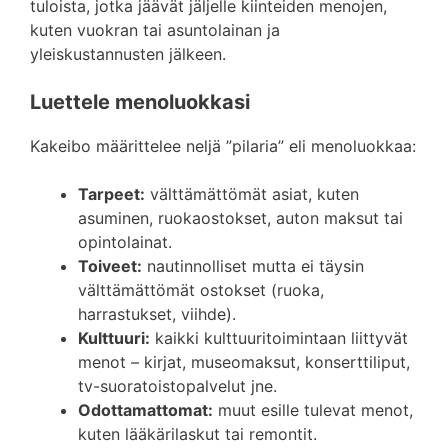
tuloista, jotka jäävät jäljelle kiinteiden menojen,
kuten vuokran tai asuntolainan ja
yleiskustannusten jälkeen.
Luettele menoluokkasi
Kakeibo määrittelee neljä ”pilaria” eli menoluokkaa:
Tarpeet:
välttämättömät asiat, kuten
asuminen, ruokaostokset, auton maksut tai
opintolainat.
Toiveet:
nautinnolliset mutta ei täysin
välttämättömät ostokset (ruoka,
harrastukset, viihde).
Kulttuuri:
kaikki kulttuuritoimintaan liittyvät
menot – kirjat, museomaksut, konserttiliput,
tv-suoratoistopalvelut jne.
Odottamattomat:
muut esille tulevat menot,
kuten lääkärilaskut tai remontit.