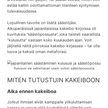
estää kalliin odottamattoman tilanteen syntymisen
tulevaisuudessa.
Lopullinen tavoite on lisätä säästöjäsi.
Alkuperäisissä japanilaisissa kakeibo-kirjoissa oli
kuvituksia ”säästöpossusta”, joka taisteli vaarallista
”kulusutta” vastaan koko kuukauden ajan. Voit
jäljitellä näitä piirroksia kakeibo-kirjassasi – tai olla
luova ja keksiä oman metaforasi.
Kulususi vie valitettavan usein voiton säästöpossusta
MITEN TUTUSTUIN KAKEIBOON
Aika ennen kakeiboa
Jotkut ihmiset eivät kamppaile ylikuluttamisen
kanssa ja voivat elää tyydyttävää elämää vain