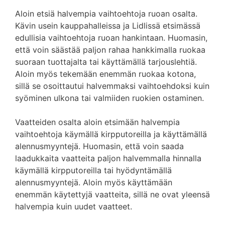
Aloin etsiä halvempia vaihtoehtoja ruoan osalta.
Kävin usein kauppahalleissa ja Lidlissä etsimässä
edullisia vaihtoehtoja ruoan hankintaan. Huomasin,
että voin säästää paljon rahaa hankkimalla ruokaa
suoraan tuottajalta tai käyttämällä tarjouslehtiä.
Aloin myös tekemään enemmän ruokaa kotona,
sillä se osoittautui halvemmaksi vaihtoehdoksi kuin
syöminen ulkona tai valmiiden ruokien ostaminen.
Vaatteiden osalta aloin etsimään halvempia
vaihtoehtoja käymällä kirpputoreilla ja käyttämällä
alennusmyyntejä. Huomasin, että voin saada
laadukkaita vaatteita paljon halvemmalla hinnalla
käymällä kirpputoreilla tai hyödyntämällä
alennusmyyntejä. Aloin myös käyttämään
enemmän käytettyjä vaatteita, sillä ne ovat yleensä
halvempia kuin uudet vaatteet.