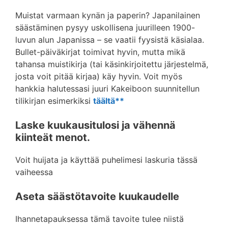
Muistat varmaan kynän ja paperin? Japanilainen
säästäminen pysyy uskollisena juurilleen 1900-
luvun alun Japanissa – se vaatii fyysistä käsialaa.
Bullet-päiväkirjat toimivat hyvin, mutta mikä
tahansa muistikirja (tai käsinkirjoitettu järjestelmä,
josta voit pitää kirjaa) käy hyvin. Voit myös
hankkia halutessasi juuri Kakeiboon suunnitellun
tilikirjan esimerkiksi
täältä**
Laske kuukausitulosi ja vähennä
kiinteät menot.
Voit huijata ja käyttää puhelimesi laskuria tässä
vaiheessa
Aseta säästötavoite kuukaudelle
Ihannetapauksessa tämä tavoite tulee niistä