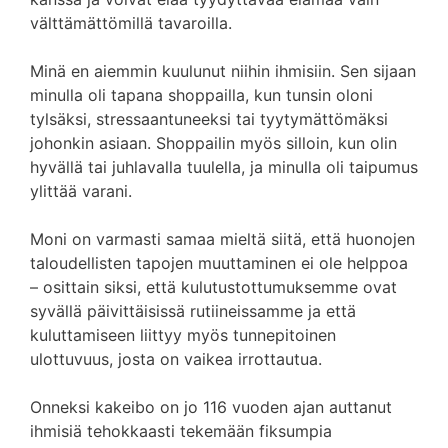
välttämättömillä tavaroilla.
Minä en aiemmin kuulunut niihin ihmisiin. Sen sijaan
minulla oli tapana shoppailla, kun tunsin oloni
tylsäksi, stressaantuneeksi tai tyytymättömäksi
johonkin asiaan. Shoppailin myös silloin, kun olin
hyvällä tai juhlavalla tuulella, ja minulla oli taipumus
ylittää varani.
Moni on varmasti samaa mieltä siitä, että huonojen
taloudellisten tapojen muuttaminen ei ole helppoa
– osittain siksi, että kulutustottumuksemme ovat
syvällä päivittäisissä rutiineissamme ja että
kuluttamiseen liittyy myös tunnepitoinen
ulottuvuus, josta on vaikea irrottautua.
Onneksi kakeibo on jo 116 vuoden ajan auttanut
ihmisiä tehokkaasti tekemään fiksumpia