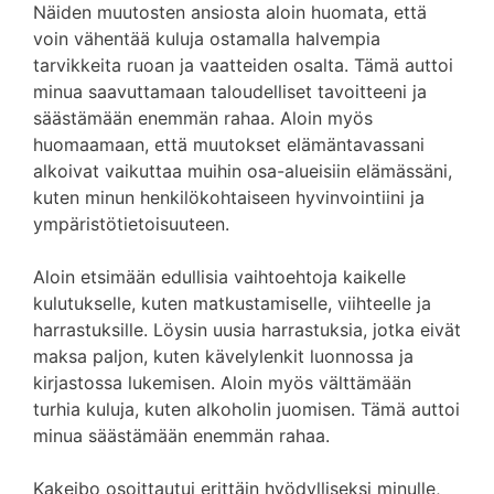
Näiden muutosten ansiosta aloin huomata, että
voin vähentää kuluja ostamalla halvempia
tarvikkeita ruoan ja vaatteiden osalta. Tämä auttoi
minua saavuttamaan taloudelliset tavoitteeni ja
säästämään enemmän rahaa. Aloin myös
huomaamaan, että muutokset elämäntavassani
alkoivat vaikuttaa muihin osa-alueisiin elämässäni,
kuten minun henkilökohtaiseen hyvinvointiini ja
ympäristötietoisuuteen.
Aloin etsimään edullisia vaihtoehtoja kaikelle
kulutukselle, kuten matkustamiselle, viihteelle ja
harrastuksille. Löysin uusia harrastuksia, jotka eivät
maksa paljon, kuten kävelylenkit luonnossa ja
kirjastossa lukemisen. Aloin myös välttämään
turhia kuluja, kuten alkoholin juomisen. Tämä auttoi
minua säästämään enemmän rahaa.
Kakeibo osoittautui erittäin hyödylliseksi minulle,