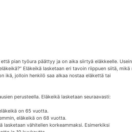
ttä pian työura päättyy ja on aika siirtyä eläkkeelle. Usein
läkeikä?” Eläkeikä lasketaan eri tavoin riippuen siitä, mikä
n ikä, jolloin henkilö saa alkaa nostaa eläkettä tai
sien perusteella. Eläkeikä lasketaan seuraavasti:
läkeikä on 65 vuotta.
emmin, eläkeikä on 68 vuotta.
ä lasketaan vähitellen korkeammaksi. Esimerkiksi
tta ja 10 kuukautta.