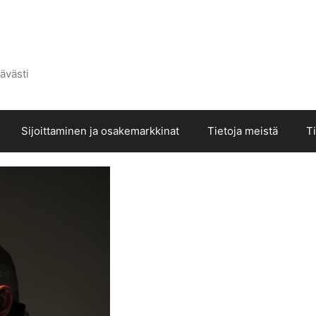
ävästi
Sijoittaminen ja osakemarkkinat
Tietoja meistä
T