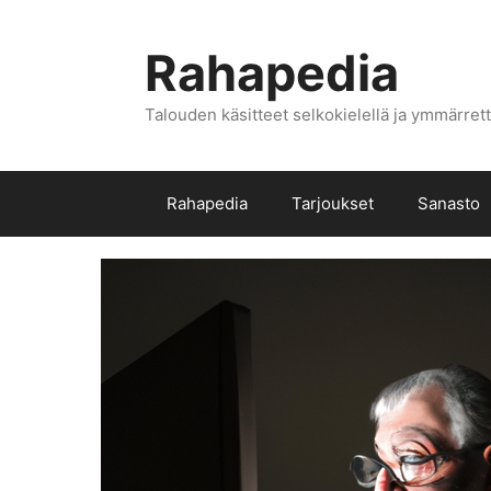
Siirry
sisältöön
Rahapedia
Talouden käsitteet selkokielellä ja ymmärrett
Rahapedia
Tarjoukset
Sanasto