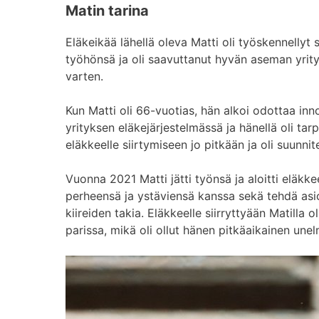
Matin tarina
Eläkeikää lähellä oleva Matti oli työskennellyt
työhönsä ja oli saavuttanut hyvän aseman yrity
varten.
Kun Matti oli 66-vuotias, hän alkoi odottaa inno
yrityksen eläkejärjestelmässä ja hänellä oli tar
eläkkeelle siirtymiseen jo pitkään ja oli suunnit
Vuonna 2021 Matti jätti työnsä ja aloitti eläkk
perheensä ja ystäviensä kanssa sekä tehdä asioi
kiireiden takia. Eläkkeelle siirryttyään Matilla
parissa, mikä oli ollut hänen pitkäaikainen unel