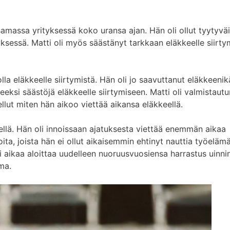
 samassa yrityksessä koko uransa ajan. Hän oli ollut tyytyvä
ksessä. Matti oli myös säästänyt tarkkaan eläkkeelle siirty
lla eläkkeelle siirtymistä. Hän oli jo saavuttanut eläkkeenik
peeksi säästöjä eläkkeelle siirtymiseen. Matti oli valmistaut
ellut miten hän aikoo viettää aikansa eläkkeellä.
eellä. Hän oli innoissaan ajatuksesta viettää enemmän aikaa
ta, joista hän ei ollut aikaisemmin ehtinyt nauttia työeläm
 oli aikaa aloittaa uudelleen nuoruusvuosiensa harrastus uinni
ma.