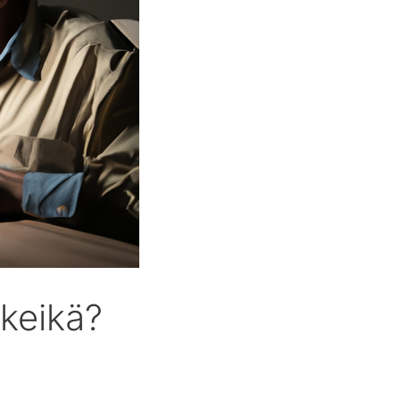
äkeikä?