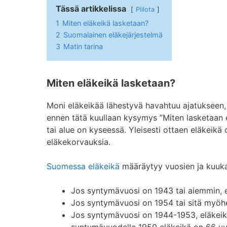
Tässä artikkelissa
Piilota
1
Miten eläkeikä lasketaan?
2
Suomalainen eläkejärjestelmä
3
Matin tarina
Miten eläkeikä lasketaan?
Moni eläkeikää lähestyvä havahtuu ajatukseen, e
ennen tätä kuullaan kysymys ”Miten lasketaan e
tai alue on kyseessä. Yleisesti ottaen eläkeikä o
eläkekorvauksia.
Suomessa eläkeikä
määräytyy vuosien ja kuukau
Jos syntymävuosi on 1943 tai aiemmin, e
Jos syntymävuosi on 1954 tai sitä myöh
Jos syntymävuosi on 1944-1953, eläkeik
syntymävuodelle 1950 eläkeikä on 66 vuo