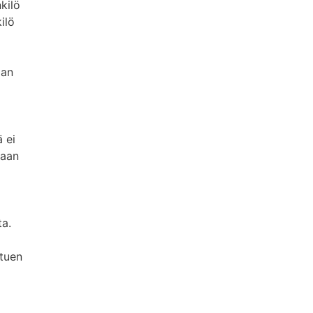
kilö
ilö
man
 ei
maan
ta.
 tuen