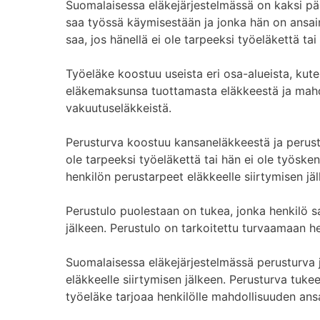
Suomalaisessa eläkejärjestelmässä on kaksi pää
saa työssä käymisestään ja jonka hän on ansain
saa, jos hänellä ei ole tarpeeksi työeläkettä tai
Työeläke koostuu useista eri osa-alueista, k
eläkemaksunsa tuottamasta eläkkeestä ja mahdo
vakuutuseläkkeistä.
Perusturva koostuu kansaneläkkeestä ja perustu
ole tarpeeksi työeläkettä tai hän ei ole työske
henkilön perustarpeet eläkkeelle siirtymisen jä
Perustulo puolestaan on tukea, jonka henkilö saa
jälkeen. Perustulo on tarkoitettu turvaamaan h
Suomalaisessa eläkejärjestelmässä perusturva j
eläkkeelle siirtymisen jälkeen. Perusturva tukee
työeläke tarjoaa henkilölle mahdollisuuden ansa