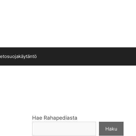
ietosuojakäytäntö
Hae Rahapediasta
Haku