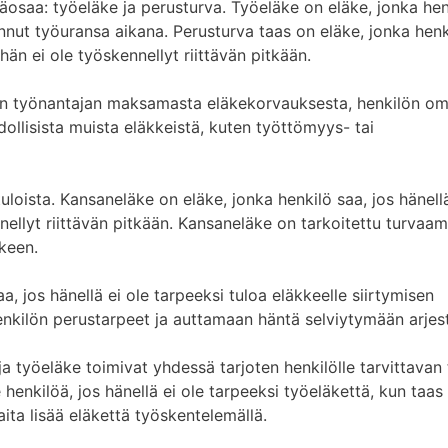
osaa: työeläke ja perusturva. Työeläke on eläke, jonka hen
nut työuransa aikana. Perusturva taas on eläke, jonka henk
 hän ei ole työskennellyt riittävän pitkään.
uten työnantajan maksamasta eläkekorvauksesta, henkilön o
llisista muista eläkkeistä, kuten työttömyys- tai
loista. Kansaneläke on eläke, jonka henkilö saa, jos hänellä
nnellyt riittävän pitkään. Kansaneläke on tarkoitettu turvaa
lkeen.
, jos hänellä ei ole tarpeeksi tuloa eläkkeelle siirtymisen
enkilön perustarpeet ja auttamaan häntä selviytymään arjes
a työeläke toimivat yhdessä tarjoten henkilölle tarvittavan
 henkilöä, jos hänellä ei ole tarpeeksi työeläkettä, kun taas
ita lisää eläkettä työskentelemällä.