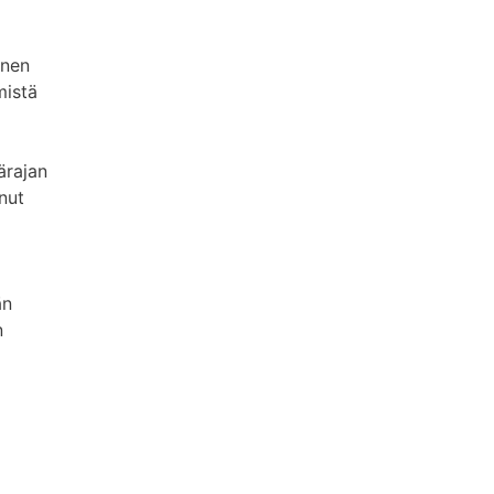
inen
mistä
ärajan
unut
än
n